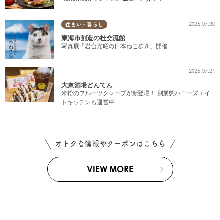
2026.07.30
住まい・暮らし
東海市創造の杜交流館
写真展「岩合光昭の日本ねこ歩き」開催!
2026.07.21
大衆酒場どんてん
米粉のフルーツクレープが新登場！ 別業態ハニーズエイ
トキッチンも運営中
オトクな情報やクーポンはこちら
VIEW MORE