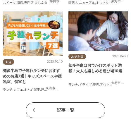
半田市
東海市
,
大府
スイーツ
,
開店
,
専門店
,
まちネタ
開店
,
リニューアル
,
まちネタ
2025.04.21
おでかけ
2025.10.10
お店
知多半島はおでかけスポット満
知多半島で子連れランチにおすす
載！大人も楽しめる遊び場10選
めのお店7選 | キッズスペースや授
乳室、個室も
大府市
,
東浦
ランチ
,
ドライブ
,
観光
,
アウトドア
,
親子
,
カッ
東海市
,
大府市
,
半田市
,
常滑市
,
武豊町
ランチ
,
カフェ
,
まとめ記事
,
連載
,
親子
,
個室
記事一覧