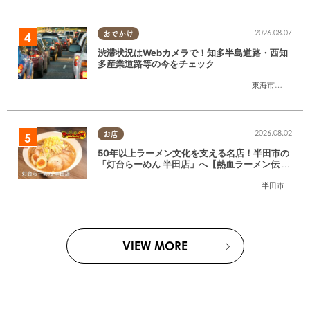
2026.08.07
おでかけ
渋滞状況はWebカメラで！知多半島道路・西知
多産業道路等の今をチェック
東海市
,
大府市
,
知
2026.08.02
お店
50年以上ラーメン文化を支える名店！半田市の
「灯台らーめん 半田店」へ【熱血ラーメン伝 8
月放送】
半田市
VIEW MORE