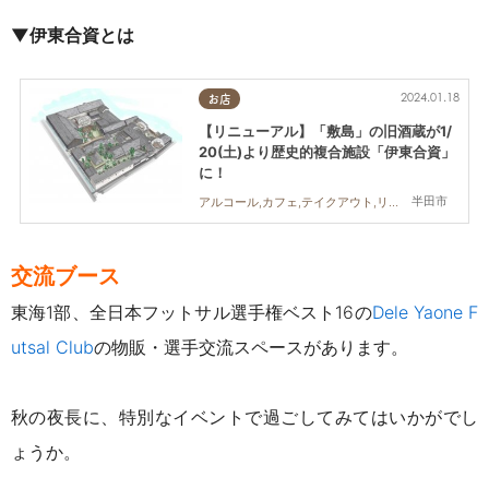
▼伊東合資とは
2024.01.18
お店
【リニューアル】「敷島」の旧酒蔵が1/
20(土)より歴史的複合施設「伊東合資」
に！
半田市
アルコール,カフェ,テイクアウト,リニューアル,イベント
交流ブース
東海1部、全日本フットサル選手権ベスト16の
Dele Yaone F
utsal Club
の物販・選手交流スペースがあります。
秋の夜長に、特別なイベントで過ごしてみてはいかがでし
ょうか。