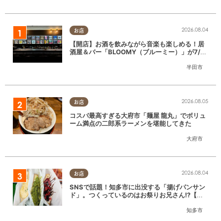
2026.08.04
お店
【開店】お酒を飲みながら音楽も楽しめる！居
酒屋＆バー「BLOOMY（ブルーミー）」が7/3
(金)半田市でオープン
半田市
2026.08.05
お店
コスパ最高すぎる大府市「麺屋 龍丸」でボリュ
ーム満点の二郎系ラーメンを堪能してきた
大府市
2026.08.04
お店
SNSで話題！知多市に出没する「揚げパンサン
ド」。つくっているのはお祭りお兄さん!?【ち
たまる調査隊#55】
知多市