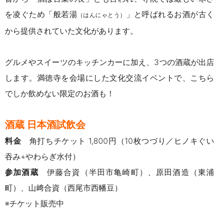
を凌ぐため「般若湯
」と呼ばれる
お酒が
古く
（はんにゃとう）
から
提供されていた文化があります。
グルメやスイーツのキッチンカーに加え、3つの酒蔵が出店
します。満徳寺を会場にした文化交流イベントで、こちら
でしか飲めない限定のお酒も！
酒蔵 日本酒試飲会
料金
角打ちチケット 1,800円（10枚つづり／ヒノキぐい
吞み+やわらぎ水付）
参加酒蔵
伊藤合資（半田市亀崎町）、原田酒造（東浦
町）、山﨑合資（西尾市西幡豆）
※チケット販売中