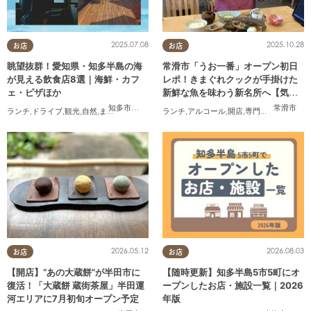
2025.07.08
2025.10.28
お店
お店
眺望抜群！愛知県・知多半島の海
常滑市「うお一番」オープン初日
が見える飲食店8選｜海鮮・カフ
レポ！きまぐれクックが手掛けた
ェ・ピザほか
新鮮な魚を味わう新名所へ【気に
なるリサーチ#31】
知多市
,
常滑市
,
美浜町
,
南知多町
常滑市
ランチ
,
ドライブ
,
観光
,
自然
,
まちネタ
,
季節ネタ
,
ランチ
まとめ記事
,
アルコール
,
開店
,
専門店
,
気になるリ
2026.05.12
2026.08.03
お店
お店
【開店】“あの大蔵餅”が半田市に
【随時更新】知多半島5市5町にオ
復活！「大蔵餅 蔵街茶屋」半田運
ープンしたお店・施設一覧｜2026
河エリアに7月初旬オープン予定
年版