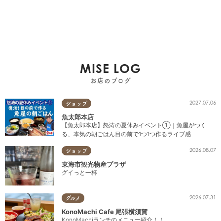
MISE LOG
お店のブログ
2027.07.06
ショップ
魚太郎本店
【魚太郎本店】怒涛の夏休みイベント①｜魚屋がつく
る、本気の朝ごはん目の前で1つ1つ作るライブ感
2026.08.07
ショップ
東海市観光物産プラザ
グイっと一杯
2026.07.31
グルメ
KonoMachi Cafe 尾張横須賀
KonoMachiランチのメニュー紹介！！