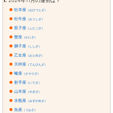
1.
2024年11月の運勢は？
●
牡羊座
（おひつじざ）
●
牡牛座
（おうしざ）
●
双子座
（ふたござ）
●
蟹座
（かにざ）
●
獅子座
（ししざ）
●
乙女座
（おとめざ）
●
天秤座
（てんびんざ）
●
蠍座
（さそりざ）
●
射手座
（いてざ）
●
山羊座
（やぎざ）
●
水瓶座
（みずがめざ）
●
魚座
（うおざ）