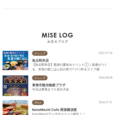
MISE LOG
お店のブログ
2027.07.06
ショップ
魚太郎本店
【魚太郎本店】怒涛の夏休みイベント①｜魚屋がつく
る、本気の朝ごはん目の前で1つ1つ作るライブ感
2026.08.08
ショップ
東海市観光物産プラザ
今日は東海まつり花火大会
2026.07.31
グルメ
KonoMachi Cafe 尾張横須賀
KonoMachiランチのメニュー紹介！！