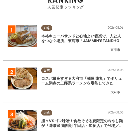
人気記事ランキング
2026.08.06
お店
本格キューバサンドと心地よい音楽で、人と人
をつなぐ場所。東海市「JAMMIN'STANDHOU
SE」に行ってみた
東海市
2026.08.05
お店
コスパ最高すぎる大府市「麺屋 龍丸」でボリュ
ーム満点の二郎系ラーメンを堪能してきた
大府市
2026.08.06
お店
担々VSゴマ味噌！食欲そそる夏限定の冷やし麺
が「味噌蔵 麺四朗 半田店・知多店」で登場／ち
たまる広告