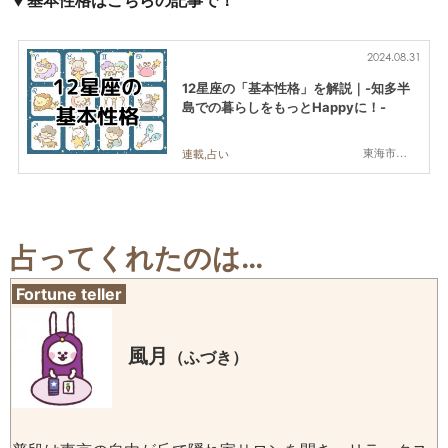
▼基本性格はこちらの記事で！
2024.08.31
12星座の「基本性格」を解説｜-知多半
島での暮らしをもっとHappyに！-
東海市,大府市,知多市,東浦町,阿久比町,半田市,常滑市,武豊町,美浜町,南知多町
連載,占い
占ってくれたのは…
Fortune teller
風月
（ふづき）