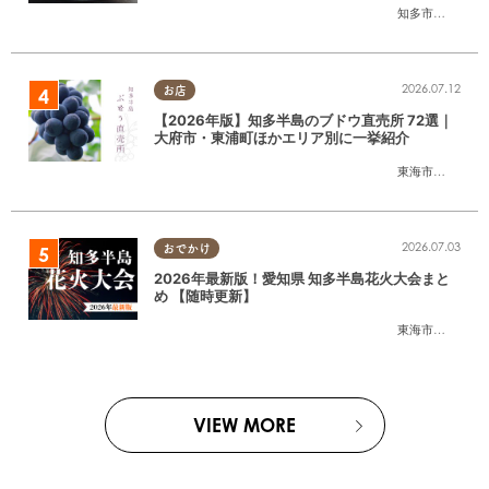
知多市
,
半田市
2026.07.12
お店
【2026年版】知多半島のブドウ直売所 72選｜
大府市・東浦町ほかエリア別に一挙紹介
東海市
,
大府市
,
東
2026.07.03
おでかけ
2026年最新版！愛知県 知多半島花火大会まと
め 【随時更新】
東海市
,
大府市
,
知
VIEW MORE