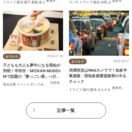
東海市
,
大府市
,
知多市
,
東浦町
,
半田市
,
常滑市
,
美浜町
知多市
,
常滑
ドライブ
,
観光
,
親子
,
家族
,
友人
ランチ
,
ドライブ
,
観光
,
自然
,
まちネタ
,
季節ネ
2026.07.30
おでかけ
2026.08.07
おでかけ
子どもも大人も夢中になる理由が
渋滞状況はWebカメラで！知多半
判明！半田市・MIZKAN MUSEU
島道路・西知多産業道路等の今を
Mで話題の「酢っごい展」へ行っ
チェック
てみた｜7/25(土)～8/30(日)／ち
半田市
地元企業
,
イベント
,
行ってみたレポ
,
ちたまる広告
,
親子
,
家族
,
友人
たまる広告
東海市
,
大府
ドライブ
,
旅行
,
観光
,
まちネタ
記事一覧