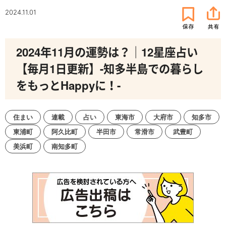
2024.11.01
2024年11月の運勢は？｜12星座占い
【毎月1日更新】-知多半島での暮らし
をもっとHappyに！-
住まい
連載
占い
東海市
大府市
知多市
東浦町
阿久比町
半田市
常滑市
武豊町
美浜町
南知多町