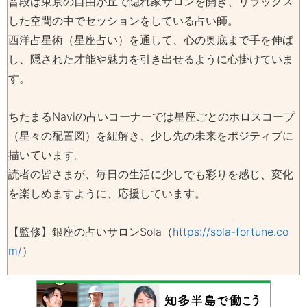
普段は東京の自由が丘で隠れ家サロンを開き、リラックス
した空間の中でセッションをしている占い師。
西洋占星術（星座占い）を通して、心の奥底まで手を伸ば
し、隠された才能や魅力を引き出せるように心掛けていま
す。
ちたまるNaviの占いコーナーでは星座ごとのホロスコープ
（星々の配置図）を紐解き、少し先の未来をポジティブに
描いています。
読者の皆さまが、毎日の生活に少しでも彩りを感じ、変化
を楽しめますように、応援しています。
【監修】銀座の占いサロンSola（
https://sola-fortune.co
m/
）