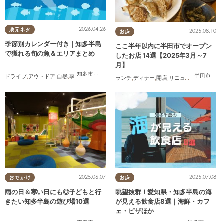
2026.04.26
地元ネタ
2025.08.10
お店
季節別カレンダー付き｜知多半島
ここ半年以内に半田市でオープン
で獲れる旬の魚＆エリアまとめ
したお店 14選【2025年3月～7
月】
知多市
,
半田市
,
常滑市
,
南知多町
半田市
ドライブ
,
アウトドア
,
自然
,
季節ネタ
ランチ
,
ディナー
,
開店
,
リニューアル
,
まとめ
2025.06.07
2025.07.08
おでかけ
お店
雨の日＆寒い日にも◎子どもと行
眺望抜群！愛知県・知多半島の海
きたい知多半島の遊び場10選
が見える飲食店8選｜海鮮・カフ
ェ・ピザほか