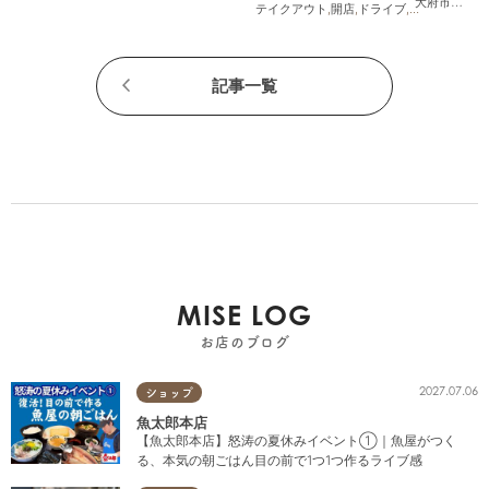
大府市
,
阿久
テイクアウト
,
開店
,
ドライブ
,
観光
,
ちたまる
記事一覧
MISE LOG
お店のブログ
2027.07.06
ショップ
魚太郎本店
【魚太郎本店】怒涛の夏休みイベント①｜魚屋がつく
る、本気の朝ごはん目の前で1つ1つ作るライブ感