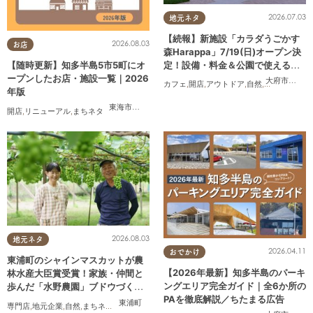
2026.07.03
地元ネタ
【続報】新施設「カラダうごかす
2026.08.03
お店
森Harappa」7/19(日)オープン決
定！設備・料金＆公園で使えるレ
【随時更新】知多半島5市5町にオ
ンタルアイテムも登場
ープンしたお店・施設一覧｜2026
大府市
,
東浦
カフェ
,
開店
,
アウトドア
,
自然
,
まちネタ
,
家族
年版
東海市
,
大府市
,
知多市
,
東浦町
,
阿久比町
,
半田市
,
常滑市
,
武豊
開店
,
リニューアル
,
まちネタ
2026.08.03
地元ネタ
2026.04.11
おでかけ
東浦町のシャインマスカットが農
【2026年最新】知多半島のパーキ
林水産大臣賞受賞！家族・仲間と
ングエリア完全ガイド｜全6か所の
歩んだ「水野農園」ブドウづくり
PAを徹底解説／ちたまる広告
の軌跡
東浦町
専門店
,
地元企業
,
自然
,
まちネタ
,
季節ネタ
,
ちたまるスタイル掲載店
,
夫婦
,
家族