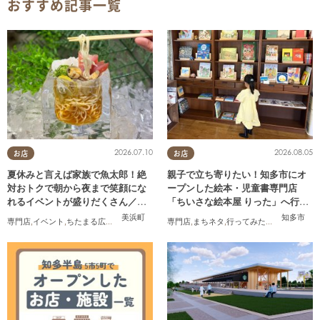
おすすめ記事一覧
2026.07.10
2026.08.05
お店
お店
夏休みと言えば家族で魚太郎！絶
親子で立ち寄りたい！知多市にオ
対おトクで朝から夜まで笑顔にな
ープンした絵本・児童書専門店
れるイベントが盛りだくさん／ち
「ちいさな絵本屋 りった」へ行っ
たまる広告
てみた
美浜町
知多市
専門店
,
イベント
,
ちたまる広告
,
家族
専門店
,
まちネタ
,
行ってみたレポ
,
親子
,
家族
,