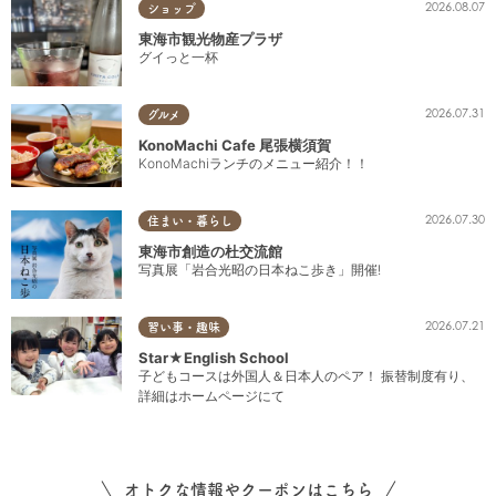
2026.08.07
ショップ
東海市観光物産プラザ
グイっと一杯
2026.07.31
グルメ
KonoMachi Cafe 尾張横須賀
KonoMachiランチのメニュー紹介！！
2026.07.30
住まい・暮らし
東海市創造の杜交流館
写真展「岩合光昭の日本ねこ歩き」開催!
2026.07.21
習い事・趣味
Star★English School
子どもコースは外国人＆日本人のペア！ 振替制度有り、
詳細はホームページにて
オトクな情報やクーポンはこちら