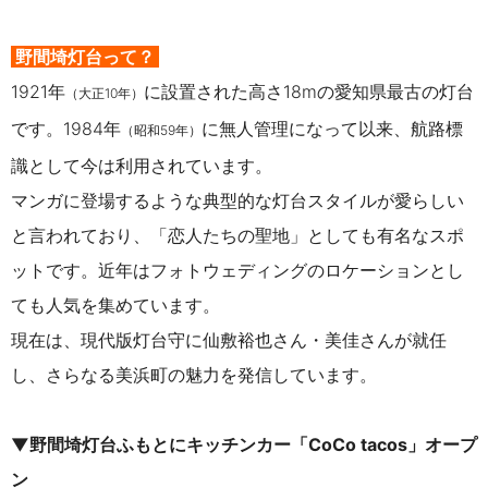
野間埼灯台って？
1921年
に設置された高さ18mの愛知県最古の灯台
（大正10年）
です。1984年
に無人管理になって以来、航路標
（昭和59年）
識として今は利用されています。
マンガに登場するような典型的な灯台スタイルが愛らしい
と言われており、「恋人たちの聖地」としても有名なスポ
ットです。近年はフォトウェディングのロケーションとし
ても人気を集めています。
現在は、
現代版灯台守に
仙敷裕也
さん・美佳
さんが就任
し、さらなる美浜町の魅力を発信しています。
▼
野間埼灯台ふもとにキッチンカー「CoCo tacos」オープ
ン