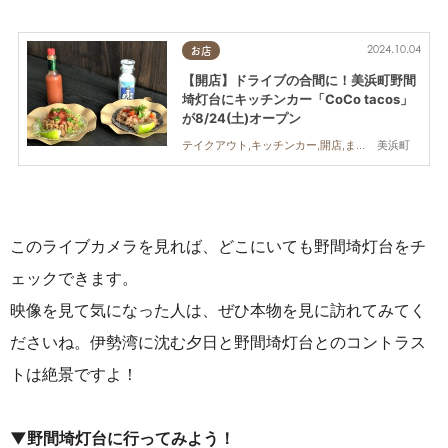
2024.10.04
お店
【開店】ドライブの合間に！美浜町野間
埼灯台にキッチンカー「CoCo tacos」
が8/24(土)オープン
美浜町
テイクアウト,キッチンカー,開店,まちネタ
このライブカメラを見れば、どこにいても野間埼灯台をチ
ェックできます。
映像を見て気になった人は、ぜひ本物を見に訪れてみてく
ださいね。伊勢湾に沈む夕日と野間埼灯台とのコントラス
トは絶景ですよ！
▼野間埼灯台に行ってみよう！