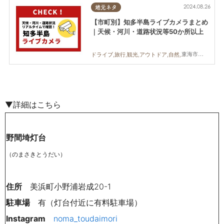
2024.08.26
地元ネタ
【市町別】知多半島ライブカメラまとめ
｜天候・河川・道路状況等50か所以上
東海市,大府市,知多市,東浦町,阿久比町,半田市,常滑市,武豊町,美浜町,南知多町
ドライブ,旅行,観光,アウトドア,自然,まちネタ,季節ネタ,まとめ記事,日間賀島,篠島
▼詳細はこちら
野間埼灯台
（のまさきとうだい）
住所
美浜町小野浦岩成20-1
駐車場
有（灯台付近に有料駐車場）
Instagram
noma_toudaimori