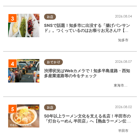
2026.08.04
お店
SNSで話題！知多市に出没する「揚げパンサン
ド」。つくっているのはお祭りお兄さん!?【ち
たまる調査隊#55】
知多市
2026.08.07
おでかけ
渋滞状況はWebカメラで！知多半島道路・西知
多産業道路等の今をチェック
東海市
,
大府市
,
知
2026.08.02
お店
50年以上ラーメン文化を支える名店！半田市の
「灯台らーめん 半田店」へ【熱血ラーメン伝 8
月放送】
半田市