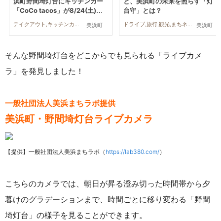
浜町野間埼灯台にキッチンカー
と、美浜町の未来を照らす「灯
「CoCo tacos」が8/24(土)オ
台守」とは？
ープン
テイクアウト,キッチンカー,開店,まちネタ
ドライブ,旅行,観光,まちネタ,ちたまるスタイル掲載店,カップル
美浜町
美浜町
そんな野間埼灯台をどこからでも見られる「ライブカメ
ラ」を発見しました！
一般社団法人美浜まちラボ提供
美浜町・野間埼灯台ライブカメラ
【提供】一般社団法人美浜まちラボ（
https://lab380.com/
）
こちらのカメラでは、朝日が昇る澄み切った時間帯から夕
暮けのグラデーションまで、時間ごとに移り変わる「野間
埼灯台」の様子を見ることができます。