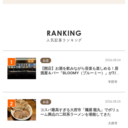
RANKING
人気記事ランキング
2026.08.04
お店
【開店】お酒を飲みながら音楽も楽しめる！居
酒屋＆バー「BLOOMY（ブルーミー）」が7/3
(金)半田市でオープン
半田市
2026.08.05
お店
コスパ最高すぎる大府市「麺屋 龍丸」でボリュ
ーム満点の二郎系ラーメンを堪能してきた
大府市