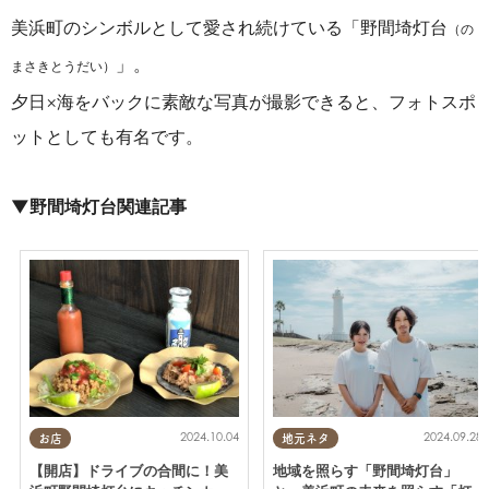
美浜町のシンボルとして愛され続けている「野間埼灯台
（の
」。
まさきとうだい）
夕日×海をバックに素敵な写真が撮影できると、フォトスポ
ットとしても有名です。
▼野間埼灯台関連記事
2024.10.04
2024.09.28
お店
地元ネタ
【開店】ドライブの合間に！美
地域を照らす「野間埼灯台」