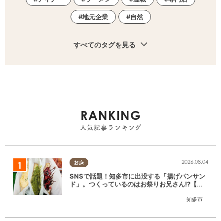
地元企業
自然
すべてのタグを見る
RANKING
人気記事ランキング
2026.08.04
お店
SNSで話題！知多市に出没する「揚げパンサン
ド」。つくっているのはお祭りお兄さん!?【ち
たまる調査隊#55】
知多市