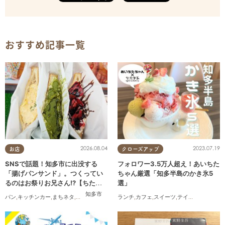
おすすめ記事一覧
2026.08.04
2023.07.19
お店
クローズアップ
SNSで話題！知多市に出没する
フォロワー3.5万人超え！あいちた
「揚げパンサンド」。つくってい
ちゃん厳選「知多半島のかき氷5
るのはお祭りお兄さん!?【ちたま
選」
る調査隊#55】
知多市
パン
,
キッチンカー
,
まちネタ
,
ちたまる調査隊
,
行ってみたレポ
ランチ
,
カフェ
,
スイーツ
,
テイクアウト