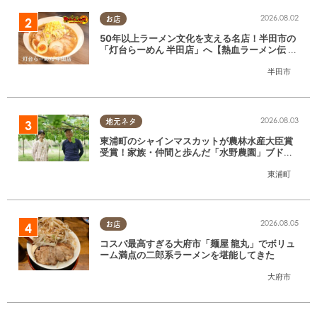
2026.08.02
お店
50年以上ラーメン文化を支える名店！半田市の
「灯台らーめん 半田店」へ【熱血ラーメン伝 8
月放送】
半田市
2026.08.03
地元ネタ
東浦町のシャインマスカットが農林水産大臣賞
受賞！家族・仲間と歩んだ「水野農園」ブドウ
づくりの軌跡
東浦町
2026.08.05
お店
コスパ最高すぎる大府市「麺屋 龍丸」でボリュ
ーム満点の二郎系ラーメンを堪能してきた
大府市