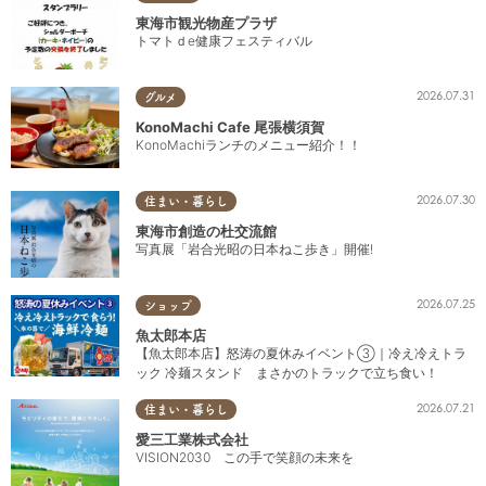
東海市観光物産プラザ
トマトｄe健康フェスティバル
2026.07.31
グルメ
KonoMachi Cafe 尾張横須賀
KonoMachiランチのメニュー紹介！！
2026.07.30
住まい・暮らし
東海市創造の杜交流館
写真展「岩合光昭の日本ねこ歩き」開催!
2026.07.25
ショップ
魚太郎本店
【魚太郎本店】怒涛の夏休みイベント③｜冷え冷えトラ
ック 冷麺スタンド まさかのトラックで立ち食い！
2026.07.21
住まい・暮らし
愛三工業株式会社
VISION2030 この手で笑顔の未来を