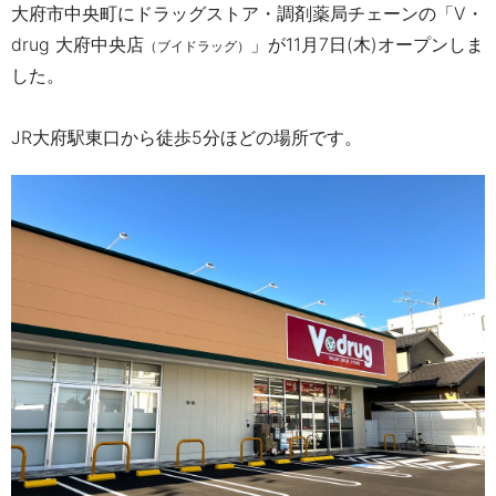
大府市
中央町にドラッグストア・調剤薬局チェーンの「
V・
drug
大府中央店
」が
11
月
7
日(木)オープンしま
（ブイドラッグ）
した。
JR大府駅東口から徒歩5分ほどの場所です。