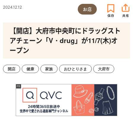
2024.12.12
お店
【開店】大府市中央町にドラッグスト
アチェーン「V・drug」が11/7(木)オ
ープン
開店
健康
家族
おひとりさま
大府市