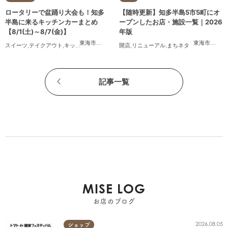
ロータリーで盆踊り大会も！知多
【随時更新】知多半島5市5町にオ
半島に来るキッチンカーまとめ
ープンしたお店・施設一覧｜2026
【8/1(土)～8/7(金)】
年版
東海市
,
大府市
,
知多市
,
東浦町
,
阿久比町
,
半田市
,
常滑市
東海市
,
,
大府
武豊
スイーツ
,
テイクアウト
,
キッチンカー
,
イベント
開店
,
まとめ記事
,
リニューアル
,
まちネタ
記事一覧
MISE LOG
お店のブログ
2026.08.05
ショップ