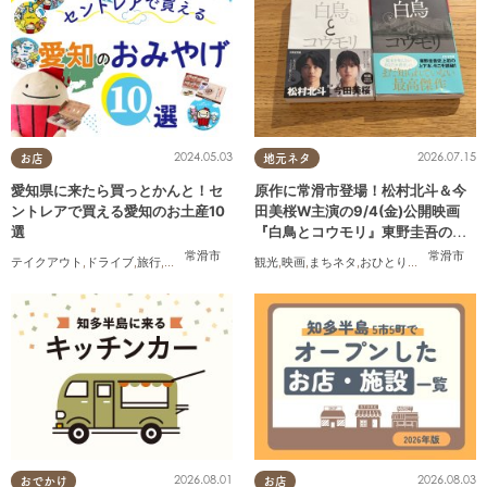
2024.05.03
2026.07.15
お店
地元ネタ
愛知県に来たら買っとかんと！セ
原作に常滑市登場！松村北斗＆今
ントレアで買える愛知のお土産10
田美桜W主演の9/4(金)公開映画
選
『白鳥とコウモリ』東野圭吾の原
作小説を読んでみた
常滑市
常滑市
テイクアウト
,
ドライブ
,
旅行
,
観光
,
家族
,
友人
観光
,
映画
,
まちネタ
,
おひとりさま
2026.08.01
2026.08.03
おでかけ
お店