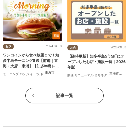
2024.04.10
お店
2026.08.03
お店
ワンコインから食べ放題まで！知
【随時更新】知多半島5市5町にオ
多半島モーニング8選【前編｜東
ープンしたお店・施設一覧｜2026
海・大府・東浦】【知多半島レポ#
年版
33】
東海市
,
大府市
,
東浦町
東海市
,
大府
モーニング
,
パン
,
スイーツ
,
ドライブ
,
旅行
,
観光
,
夫婦
,
家族
,
カップル
,
おひとりさま
,
友人
,
ペ
開店
,
リニューアル
,
まちネタ
記事一覧