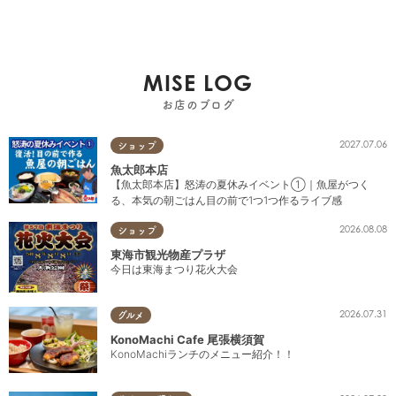
MISE LOG
お店のブログ
2027.07.06
ショップ
魚太郎本店
【魚太郎本店】怒涛の夏休みイベント①｜魚屋がつく
る、本気の朝ごはん目の前で1つ1つ作るライブ感
2026.08.08
ショップ
東海市観光物産プラザ
今日は東海まつり花火大会
2026.07.31
グルメ
KonoMachi Cafe 尾張横須賀
KonoMachiランチのメニュー紹介！！