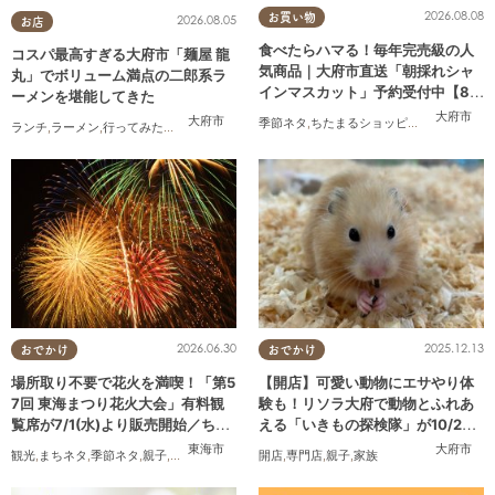
2026.08.08
お買い物
2026.08.05
お店
食べたらハマる！毎年完売級の人
コスパ最高すぎる大府市「麺屋 龍
気商品｜大府市直送「朝採れシャ
丸」でボリューム満点の二郎系ラ
インマスカット」予約受付中【8/2
ーメンを堪能してきた
0頃より順次配送】／ちたまるショ
大府市
大府市
季節ネタ
,
ちたまるショッピング
,
夫婦
,
家族
,
ランチ
,
ラーメン
,
行ってみたレポ
,
おひとりさま
,
コスパ抜群
ッピング
2026.06.30
2025.12.13
おでかけ
おでかけ
場所取り不要で花火を満喫！「第5
【開店】可愛い動物にエサやり体
7回 東海まつり花火大会」有料観
験も！リソラ大府で動物とふれあ
覧席が7/1(水)より販売開始／ちた
える「いきもの探検隊」が10/24
まる広告
(金)オープン
東海市
大府市
観光
,
まちネタ
,
季節ネタ
,
親子
,
夫婦
,
家族
,
カップル
開店
,
友人
,
専門店
,
花火
,
親子
,
家族