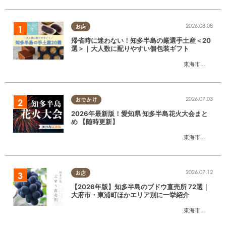
2026.08.08
お店
帰省時に迷わない！知多半島の厳選手土産＜20
選＞｜大人数に配りやすい個包装ギフト
東海市
,
大府市
,
知
2026.07.03
おでかけ
2026年最新版！愛知県 知多半島花火大会まと
め 【随時更新】
東海市
,
大府市
,
知
2026.07.12
お店
【2026年版】知多半島のブドウ直売所 72選｜
大府市・東浦町ほかエリア別に一挙紹介
東海市
,
大府市
,
東