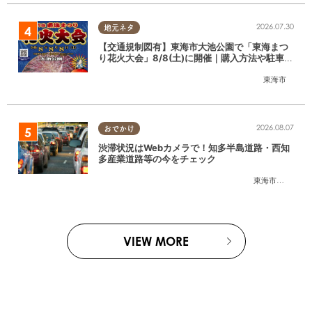
2026.07.30
地元ネタ
【交通規制図有】東海市大池公園で「東海まつ
り花火大会」8/8(土)に開催｜購入方法や駐車場
情報は？
東海市
2026.08.07
おでかけ
渋滞状況はWebカメラで！知多半島道路・西知
多産業道路等の今をチェック
東海市
,
大府市
,
知
VIEW MORE