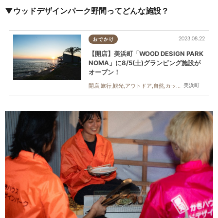
▼ウッドデザインパーク野間ってどんな施設？
2023.08.22
おでかけ
【開店】美浜町「WOOD DESIGN PARK
NOMA」に8/5(土)グランピング施設が
オープン！
美浜町
開店,旅行,観光,アウトドア,自然,カップル