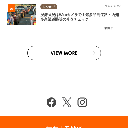
2026.08.07
おでかけ
渋滞状況はWebカメラで！知多半島道路・西知
多産業道路等の今をチェック
東海市
,
大府市
,
知
VIEW MORE