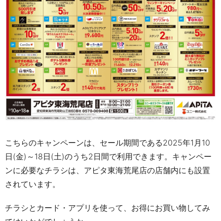
こちらのキャンペーンは、セール期間である
2025
年
1
月
10
日
(
金
)～18
日
(
土
)
のうち
2
日間で利用できます。
キャンペー
ンに必要なチラシは、アピタ東海荒尾店の店舗内にも設置
されています。
チラシとカード・アプリを使って、お得にお買い物してみ