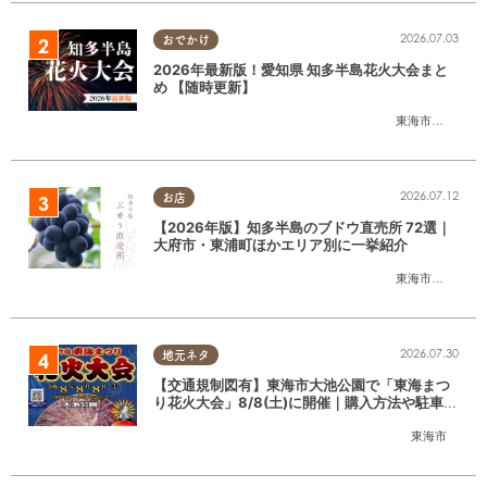
2026.07.03
おでかけ
2026年最新版！愛知県 知多半島花火大会まと
め 【随時更新】
東海市
,
大府市
,
知
2026.07.12
お店
【2026年版】知多半島のブドウ直売所 72選｜
大府市・東浦町ほかエリア別に一挙紹介
東海市
,
大府市
,
東
2026.07.30
地元ネタ
【交通規制図有】東海市大池公園で「東海まつ
り花火大会」8/8(土)に開催｜購入方法や駐車場
情報は？
東海市