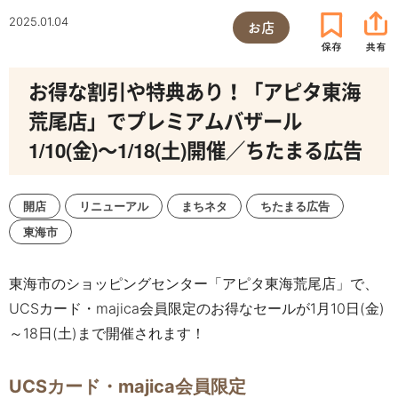
2025.01.04
お店
お得な割引や特典あり！「アピタ東海
荒尾店」でプレミアムバザール
1/10(金)～1/18(土)開催／ちたまる広告
開店
リニューアル
まちネタ
ちたまる広告
東海市
東海市のショッピングセンター「アピタ東海荒尾店」で、
UCS
カード・
majica
会員限定のお得なセールが
1
月
10
日
(
金
)
～18日(土)まで
開催されます！
UCSカード・majica会員限定