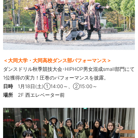
＜大同大学・大同高校ダンス部パフォーマンス＞
ダンスドリル秋季競技大会･HIPHOP男女混成small部門にて
1位獲得の実力！
圧巻のパフォーマンスを披露。
日時
1
月
18
日
(
土
)①
14:00
～、②
15:00
～
場所
2F
西エレベーター前