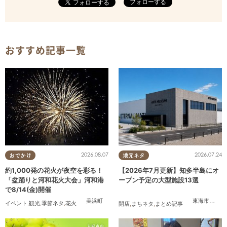
フォローする
おすすめ記事一覧
2026.08.07
2026.07.24
おでかけ
地元ネタ
約1,000発の花火が夜空を彩る！
【2026年7月更新】知多半島にオ
「盆踊りと河和花火大会」河和港
ープン予定の大型施設13選
で8/14(金)開催
美浜町
東海市
,
大府
イベント
,
観光
,
季節ネタ
,
花火
開店
,
まちネタ
,
まとめ記事