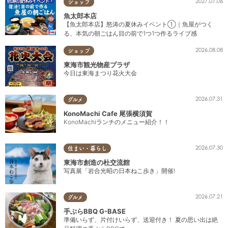
2027.07.06
ショップ
魚太郎本店
【魚太郎本店】怒涛の夏休みイベント①｜魚屋がつく
る、本気の朝ごはん目の前で1つ1つ作るライブ感
2026.08.08
ショップ
東海市観光物産プラザ
今日は東海まつり花火大会
2026.07.31
グルメ
KonoMachi Cafe 尾張横須賀
KonoMachiランチのメニュー紹介！！
2026.07.30
住まい・暮らし
東海市創造の杜交流館
写真展「岩合光昭の日本ねこ歩き」開催!
2026.07.21
グルメ
手ぶらBBQ G-BASE
準備いらず、片付けいらず、送迎付き！ 夏の思い出は絶