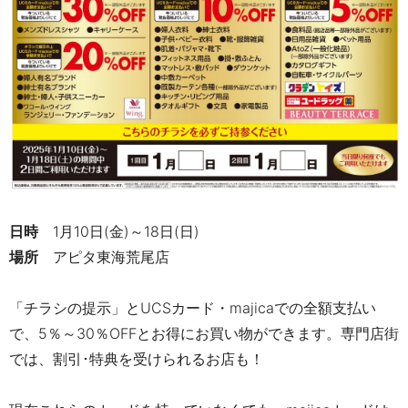
日時
1月10日(金)～18日(日)
場所
アピタ東海荒尾店
「チラシの提示」と
UCS
カード・
majica
での全額支払い
で、
5％
～
30
％
OFF
とお得にお買い物ができます。専門店街
では、割引･特典を受けられるお店も！