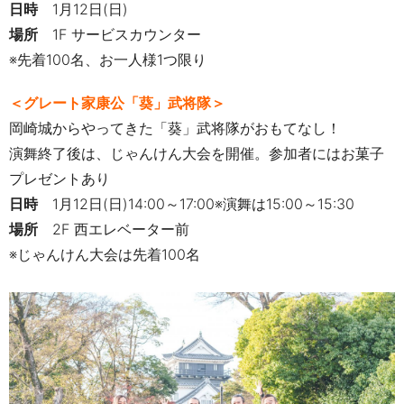
日時
1
月
12
日
(
日
)
場所
1F
サービスカウンター
※先着
100
名、お一人様1つ限り
＜グレート家康公「葵」武将隊＞
岡崎城からやってきた「葵」武将隊がおもてなし！
演舞終了後は、じゃんけん大会を開催。参加者にはお菓子
プレゼントあり
日時
1月12日(日)
14:00
～
17:00
※演舞は
15:00
～
15:
30
場所
2
F 西エレベーター前
※じゃんけん大会は先着
100
名