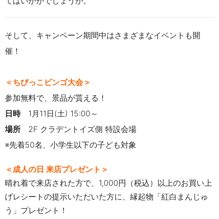
てはいかがでしょうか。
そして、キャンペーン期間中はさまざまなイベントも開
催！
＜ちびっこビンゴ大会＞
参加無料で、景品が貰える！
日時
1
月
11
日
(
土
) 15:00～
場所
2
F クラデントイズ側 特設会場
※先着
50
名、小学生以下の子ども対象
＜成人の日 来店プレゼント＞
晴れ着で来店された方で、
1,000円（税込）以上のお買い上
げレシートの提示いただいた方
に、縁起物「紅白まんじゅ
う」プレゼント！