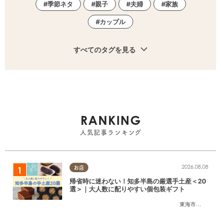
季節ネタ
親子
夫婦
家族
カップル
すべてのタグを見る
RANKING
人気記事ランキング
2026.08.08
お店
帰省時に迷わない！知多半島の厳選手土産＜20
選＞｜大人数に配りやすい個包装ギフト
東海市
,
大府市
,
知