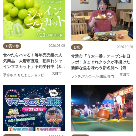
2026.08.08
お買い物
2025.10.28
お店
食べたらハマる！毎年完売級の人
常滑市「うお一番」オープン初日
気商品｜大府市直送「朝採れシャ
レポ！きまぐれクックが手掛けた
インマスカット」予約受付中【8/2
新鮮な魚を味わう新名所へ【気に
0頃より順次配送】／ちたまるショ
なるリサーチ#31】
大府市
常滑市
季節ネタ
,
ちたまるショッピング
,
夫婦
,
家族
,
トレンド
,
KURUTOHP
ランチ
,
アルコール
,
開店
,
専門店
,
気になるリ
ッピング