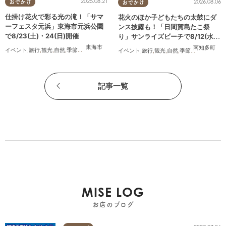
2025.08.21
2026.08.06
おでかけ
おでかけ
仕掛け花火で彩る光の滝！「サマ
花火のほか子どもたちの太鼓にダ
ーフェスタ元浜」東海市元浜公園
ンス披露も！「日間賀島たこ祭
で8/23(土)・24(日)開催
り」サンライズビーチで8/12(水)
開催
東海市
南知多町
イベント
,
旅行
,
観光
,
自然
,
季節ネタ
,
花火
イベント
,
旅行
,
観光
,
自然
,
季節ネタ
,
花火
記事一覧
MISE LOG
お店のブログ