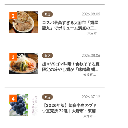
2026.08.05
お店
コスパ最高すぎる大府市「麺屋
龍丸」でボリューム満点の二郎
系ラーメンを堪能してきた
大府市
2026.08.06
お店
担々VSゴマ味噌！食欲そそる夏
限定の冷やし麺が「味噌蔵 麺四
朗 半田店・知多店」で登場／ち
知多市
,
半田市
たまる広告
2026.07.12
お店
【2026年版】知多半島のブド
ウ直売所 72選｜大府市・東浦町
ほかエリア別に一挙紹介
東海市
,
大府市
,
東浦町
,
半田市
,
美