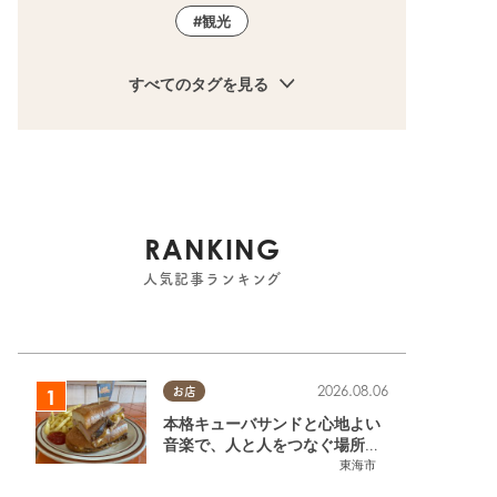
観光
2024.06.20
地元ネタ
地元ネタ
すべてのタグを見る
SNSで話題!?超レアな「氷点
知多半島初！話題の
下の三ツ矢サイダー」が常滑
レンジジュース自販機
市「マーゴの湯」でGETでき
Z」に遭遇!!値段は
るらしい【おもしろ自販機#4
【おもしろ自販機#4
常滑市
テイクアウト,まちネタ,おもしろ自販機
テイクアウト,おもしろ自販
2024.08.17
9】
の人気メ
宅で味わ
RANKING
販機#5
人気記事ランキング
東海市
アウト,まちネタ,おもしろ自販機,行ってみたレポ
2026.08.06
お店
本格キューバサンドと心地よい
音楽で、人と人をつなぐ場所。
東海市「JAMMIN'STANDHOU
東海市
SE」に行ってみた