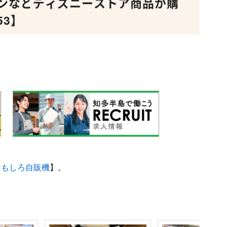
ンなどディズニーストア商品が購
53】
おもしろ自販機
】。