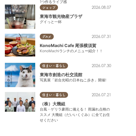
1つ作るライブ感
2026.08.07
ショップ
東海市観光物産プラザ
グイっと一杯
2026.07.31
グルメ
KonoMachi Cafe 尾張横須賀
KonoMachiランチのメニュー紹介！！
2026.07.30
住まい・暮らし
東海市創造の杜交流館
写真展「岩合光昭の日本ねこ歩き」開催!
2026.07.21
住まい・暮らし
（株）大幾組
台風・ゲリラ豪雨に備える！ 雨漏れ点検の
ススメ 大幾組（だいいくぐみ）に全てお任
せください