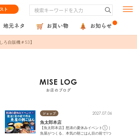
スト
地元ネタ
お買い物
お知らせ
しろ自販機＃53】
MISE LOG
お店のブログ
2027.07.06
ショップ
魚太郎本店
【魚太郎本店】怒涛の夏休みイベント①｜
魚屋がつくる、本気の朝ごはん目の前で1つ