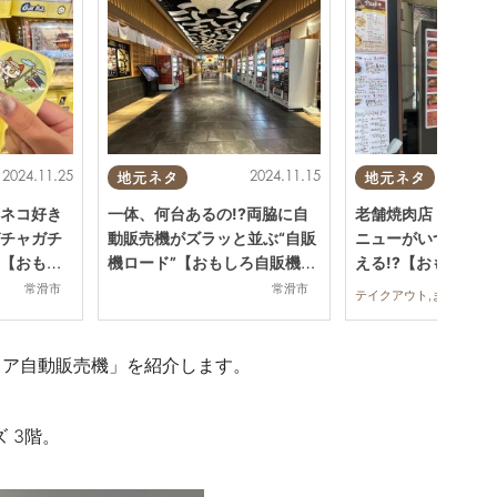
2024.11.25
2024.11.15
地元ネタ
地元ネタ
ネコ好き
一体、何台あるの!?両脇に自
老舗焼肉店「久鐵」
チャガチ
動販売機がズラッと並ぶ“自販
ニューがいつでも自
【おもし
機ロード”【おもしろ自販機#5
える!?【おもしろ自
2】
0】
常滑市
常滑市
テイク
トア自動販売機」を紹介します。
 3階。