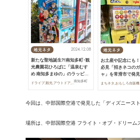
2024.12.08
地元ネタ
地元ネタ
新たな聖地誕生?!南知多町･観
お土産や記念にも！
光農園花ひろばに「温泉むす
必見「招きネコのガ
め 南知多まゆの」のラッピン
ャ」を常滑市で発見
グ自動販売機が！【おもしろ
ろ自販機#51】
南知多町
ドライブ,観光,アウトドア,おもしろ自販機
まちネタ,おもしろ自販機
自販機#52】
今回は、中部国際空港で発見した「ディズニース
場所は、中部国際空港 フライト・オブ・ドリームズ