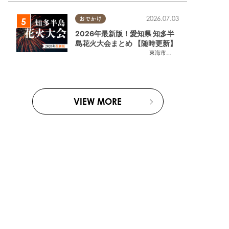
2026.07.03
おでかけ
2026年最新版！愛知県 知多半
島花火大会まとめ 【随時更新】
東海市
,
大府市
,
知多市
,
東浦町
,
阿
VIEW MORE