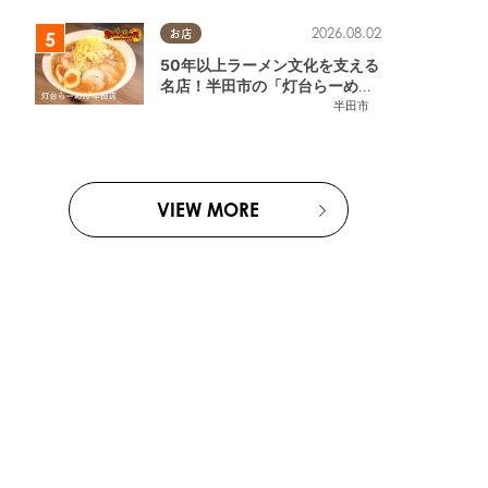
2026.08.02
お店
50年以上ラーメン文化を支える
名店！半田市の「灯台らーめん
半田店」へ【熱血ラーメン伝 8
半田市
月放送】
VIEW MORE