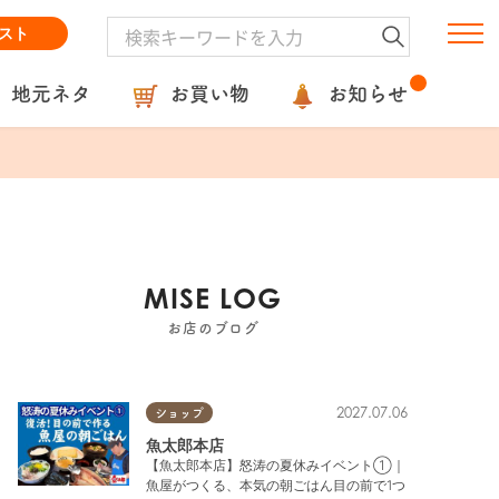
スト
地元ネタ
お買い物
お知らせ
MISE LOG
お店のブログ
2027.07.06
ショップ
魚太郎本店
【魚太郎本店】怒涛の夏休みイベント①｜
魚屋がつくる、本気の朝ごはん目の前で1つ