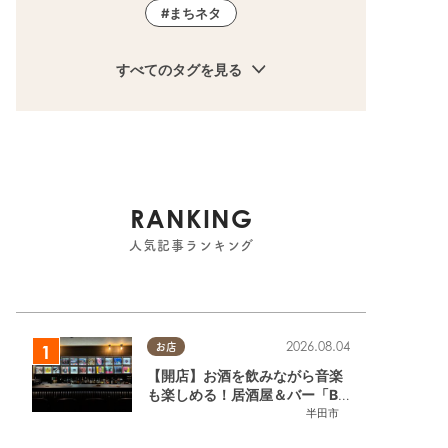
まちネタ
すべてのタグを見る
RANKING
人気記事ランキング
2026.08.04
お店
【開店】お酒を飲みながら音楽
も楽しめる！居酒屋＆バー「BL
OOMY（ブルーミー）」が7/3
半田市
(金)半田市でオープン