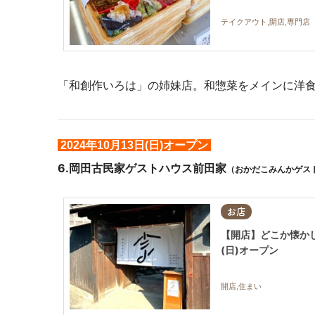
テイクアウト,開店,専門店
「和創作いろは」の姉妹店。和惣菜をメインに洋
2024年10月13日(日)オープン
6.岡田古民家ゲストハウス前田家
（おかだこみんかゲス
お店
【開店】どこか懐かし
(日)オープン
開店,住まい