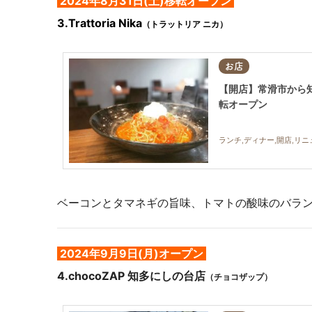
2024年8月31日(土)移転オープン
3.Trattoria Nika
（トラットリア ニカ）
お店
【開店】常滑市から知多市
転オープン
ランチ,ディナー,開店,リ
ベーコンとタマネギの旨味、トマトの酸味のバラ
2024年9月9日(月)オープン
4.chocoZAP 知多にしの台店
（チョコザップ）