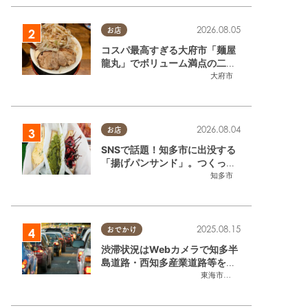
2026.08.05
お店
コスパ最高すぎる大府市「麺屋
龍丸」でボリューム満点の二郎
系ラーメンを堪能してきた
大府市
2026.08.04
お店
SNSで話題！知多市に出没する
「揚げパンサンド」。つくって
いるのはお祭りお兄さん!?【ち
知多市
たまる調査隊#55】
2025.08.15
おでかけ
渋滞状況はWebカメラで知多半
島道路・西知多産業道路等をチ
ェック
東海市
,
大府市
,
知多市
,
東浦町
,
常