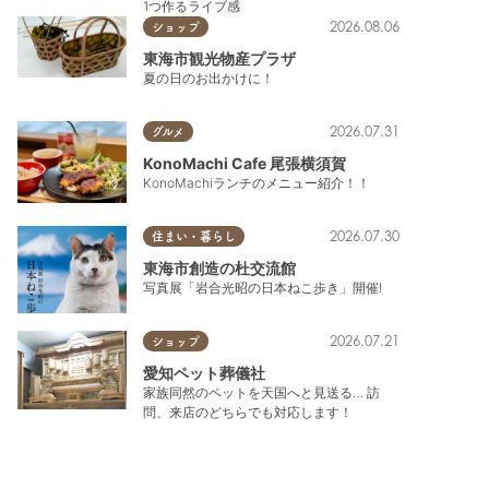
1つ作るライブ感
2026.08.06
ショップ
東海市観光物産プラザ
夏の日のお出かけに！
2026.07.31
グルメ
KonoMachi Cafe 尾張横須賀
KonoMachiランチのメニュー紹介！！
2026.07.30
住まい・暮らし
東海市創造の杜交流館
写真展「岩合光昭の日本ねこ歩き」開催!
2026.07.21
ショップ
愛知ペット葬儀社
家族同然のペットを天国へと見送る… 訪
問、来店のどちらでも対応します！