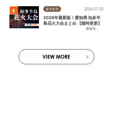
2026.07.03
おでかけ
2026年最新版！愛知県 知多半
島花火大会まとめ 【随時更新】
東海市
,
大府市
,
知多市
,
東浦町
,
阿
VIEW MORE