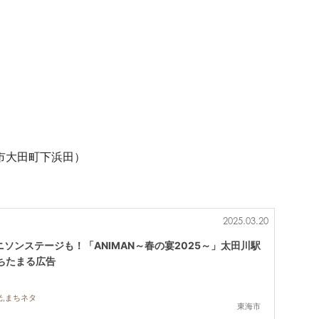
海市大田町下浜田）
2025.03.20
ソンステージも！「ANIMAN～春の宴2025～」太田川駅
／ちたまる広告
光,まちネタ
東海市