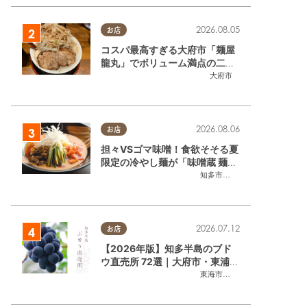
2026.08.05
お店
コスパ最高すぎる大府市「麺屋
龍丸」でボリューム満点の二郎
系ラーメンを堪能してきた
大府市
2026.08.06
お店
担々VSゴマ味噌！食欲そそる夏
限定の冷やし麺が「味噌蔵 麺四
朗 半田店・知多店」で登場／ち
知多市
,
半田市
たまる広告
2026.07.12
お店
【2026年版】知多半島のブド
ウ直売所 72選｜大府市・東浦町
ほかエリア別に一挙紹介
東海市
,
大府市
,
東浦町
,
半田市
,
美