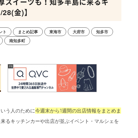
厚スイーツも！知多半島に来るキ
28(金)】
ント
まとめ記事
東海市
大府市
知多市
南知多町
という人のために
今週末から1週間の出店情報をまとめま
に来るキッチンカーや出店が並ぶイベント・マルシェを