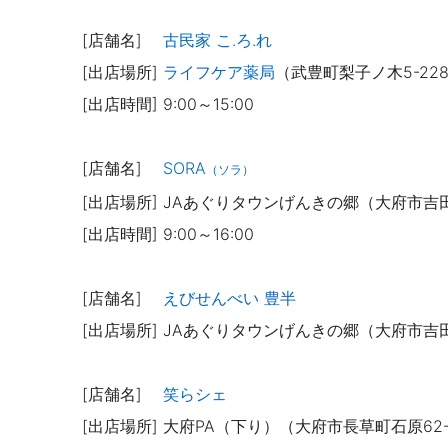
[店舗名]
古民家 こ.ろ.れ
[出店場所]
ライフケア薬局
（武豊町梨子ノ木5-22
[出店時間] 9:00～15
:00
[店舗名]
SORA
（ソラ）
[出店場所]
JAあぐりタウン
げんきの郷（大府市吉田
[出店時間]
9:00～16:00
[店舗名]
えびせんべい 豊半
[出店場所]
JAあぐりタウン
げんきの郷（大府市吉田
[店舗名]
笑らシェ
[出店場所] 大府PA（下り）（大府市長草町石原62