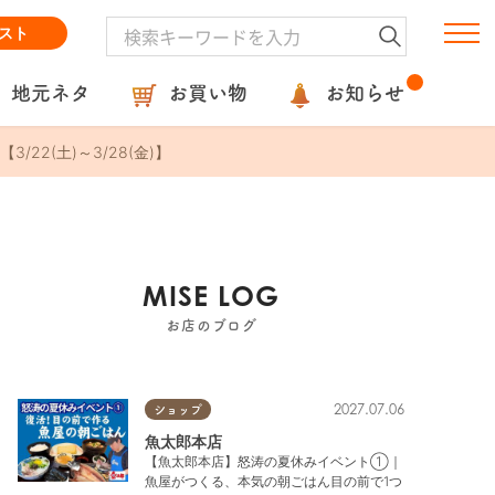
スト
地元ネタ
お買い物
お知らせ
2(土)～3/28(金)】
MISE LOG
お店のブログ
2027.07.06
ショップ
魚太郎本店
【魚太郎本店】怒涛の夏休みイベント①｜
魚屋がつくる、本気の朝ごはん目の前で1つ