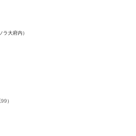
リソラ大府内）
）
99）