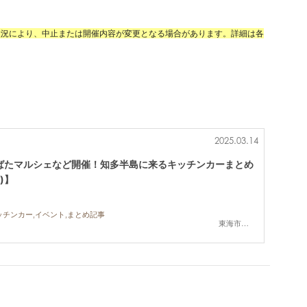
状況により、中止または開催内容が変更となる場合があります。詳細は各
2025.03.14
ばたマルシェなど開催！知多半島に来るキッチンカーまとめ
金)】
ッチンカー,イベント,まとめ記事
東海市,大府市,知多市,東浦町,阿久比町,半田市,武豊町,南知多町