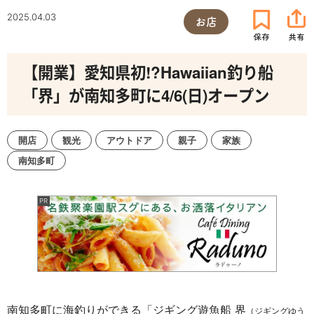
2025.04.03
お店
【開業】愛知県初!?Hawaiian釣り船
「界」が南知多町に4/6(日)オープン
開店
観光
アウトドア
親子
家族
南知多町
南知多町に海釣りができる「ジギング遊魚船 界
（ジギングゆう