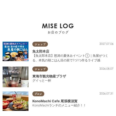
MISE LOG
お店のブログ
2027.07.06
ショップ
魚太郎本店
【魚太郎本店】怒涛の夏休みイベント①｜魚屋がつく
る、本気の朝ごはん目の前で1つ1つ作るライブ感
2026.08.07
ショップ
東海市観光物産プラザ
グイっと一杯
2026.07.31
グルメ
KonoMachi Cafe 尾張横須賀
KonoMachiランチのメニュー紹介！！