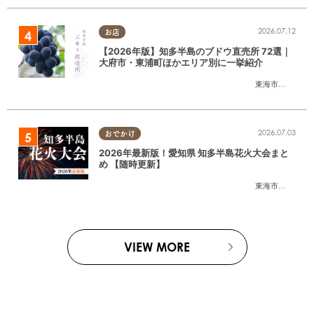
2026.07.12
お店
【2026年版】知多半島のブドウ直売所 72選｜
大府市・東浦町ほかエリア別に一挙紹介
東海市
,
大府市
,
東
2026.07.03
おでかけ
2026年最新版！愛知県 知多半島花火大会まと
め 【随時更新】
東海市
,
大府市
,
知
VIEW MORE