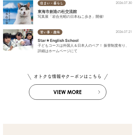
2026.07.30
住まい・暮らし
東海市創造の杜交流館
写真展「岩合光昭の日本ねこ歩き」開催!
2026.07.21
習い事・趣味
Star★English School
子どもコースは外国人＆日本人のペア！ 振替制度有り、
詳細はホームページにて
オトクな情報やクーポンはこちら
VIEW MORE