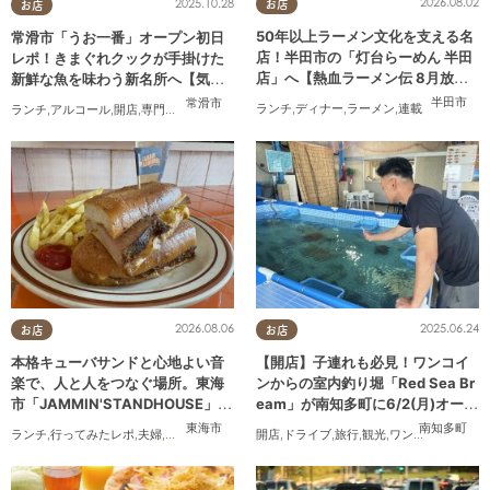
2026.08.02
2025.10.28
お店
お店
50年以上ラーメン文化を支える名
常滑市「うお一番」オープン初日
店！半田市の「灯台らーめん 半田
レポ！きまぐれクックが手掛けた
店」へ【熱血ラーメン伝 8月放
新鮮な魚を味わう新名所へ【気に
送】
なるリサーチ#31】
半田市
常滑市
ランチ
,
ディナー
,
ラーメン
,
連載
ランチ
,
アルコール
,
開店
,
専門店
,
気になるリサーチ
,
家族
,
おひとりさま
2026.08.06
2025.06.24
お店
お店
本格キューバサンドと心地よい音
【開店】子連れも必見！ワンコイ
楽で、人と人をつなぐ場所。東海
ンからの室内釣り堀「Red Sea Br
市「JAMMIN'STANDHOUSE」に
eam」が南知多町に6/2(月)オープ
行ってみた
ン
東海市
南知多町
ランチ
,
行ってみたレポ
,
夫婦
,
おひとりさま
,
友人
開店
,
ドライブ
,
旅行
,
観光
,
ワンコイン