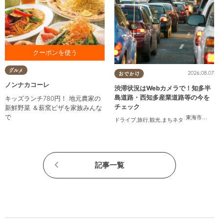
お食事をご利用の方に カタラ
グルメ
2026.08.07
ーナプレゼント ※1クーポンで
おでかけ
最大4名様まで対応
ノンナカコーレ
渋滞状況はWebカメラで！知多半
島道路・西知多産業道路等の今を
キッズランチ780円！ 地元農家の
チェック
新鮮野菜 ＆薪窯ピザを家族みんな
で
東海市
,
大府
ドライブ
,
旅行
,
観光
,
まちネタ
記事一覧