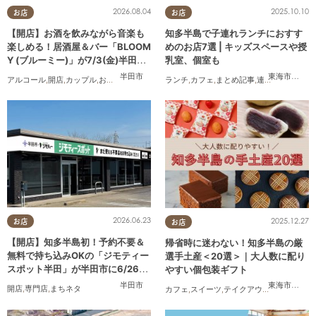
2026.08.04
2025.10.10
お店
お店
【開店】お酒を飲みながら音楽も
知多半島で子連れランチにおすす
楽しめる！居酒屋＆バー「BLOOM
めのお店7選 | キッズスペースや授
Y (ブルーミー)」が7/3(金)半田市
乳室、個室も
でオープン
半田市
東海市
,
大府
アルコール
,
開店
,
カップル
,
おひとりさま
,
友人
ランチ
,
カフェ
,
まとめ記事
,
連載
,
親子
,
個室
2026.06.23
2025.12.27
お店
お店
【開店】知多半島初！予約不要＆
帰省時に迷わない！知多半島の厳
無料で持ち込みOKの「ジモティー
選手土産＜20選＞｜大人数に配り
スポット半田」が半田市に6/26
やすい個包装ギフト
(金)オープン
半田市
東海市
,
大府
開店
,
専門店
,
まちネタ
カフェ
,
スイーツ
,
テイクアウト
,
まとめ記事