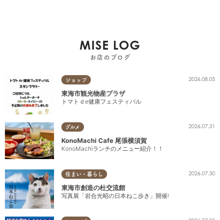
MISE LOG
お店のブログ
2026.08.05
ショップ
東海市観光物産プラザ
トマトｄe健康フェスティバル
2026.07.31
グルメ
KonoMachi Cafe 尾張横須賀
KonoMachiランチのメニュー紹介！！
2026.07.30
住まい・暮らし
東海市創造の杜交流館
写真展「岩合光昭の日本ねこ歩き」開催!