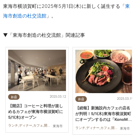
東海市横須賀町に2025年5月1日(木)に新しく誕生する「
東
海市創造の杜交流館
」。
▼「東海市創造の杜交流館」関連記事
2025.03.12
お店
2025.03.19
お店
【開店】コーヒーと料理が楽し
【続報】新施設内カフェの店名
めるカフェが東海市横須賀町に
が判明！5/1(木)東海市横須賀町
5/1(木)オープン
にオープンするのは「KonoMac
hi Cafe（コノマチカフェ）」に
ランチ,ディナー,カフェ,開店,おひとりさま,友人
東海市
ランチ,ディナー,カフェ,開店,おひとりさま,友人
東海市
決定