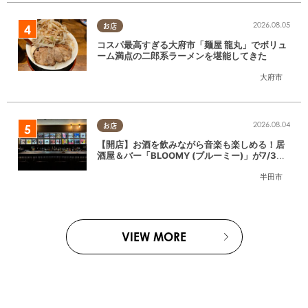
2026.08.05
お店
コスパ最高すぎる大府市「麺屋 龍丸」でボリュ
ーム満点の二郎系ラーメンを堪能してきた
大府市
2026.08.04
お店
【開店】お酒を飲みながら音楽も楽しめる！居
酒屋＆バー「BLOOMY (ブルーミー)」が7/3
(金)半田市でオープン
半田市
VIEW MORE