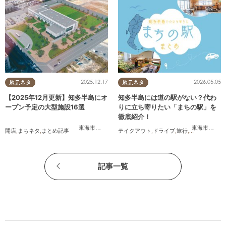
2025.12.17
2026.05.05
地元ネタ
地元ネタ
【2025年12月更新】知多半島にオ
知多半島には道の駅がない？代わ
ープン予定の大型施設16選
りに立ち寄りたい「まちの駅」を
徹底紹介！
東海市
,
大府市
,
知多市
,
東浦町
,
常滑市
,
武豊町
東海市
,
武豊
開店
,
まちネタ
,
まとめ記事
テイクアウト
,
ドライブ
,
旅行
,
観光
,
自然
記事一覧