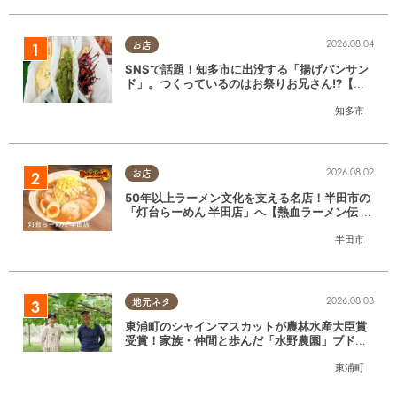
2026.08.04
お店
SNSで話題！知多市に出没する「揚げパンサン
ド」。つくっているのはお祭りお兄さん!?【ち
たまる調査隊#55】
知多市
2026.08.02
お店
50年以上ラーメン文化を支える名店！半田市の
「灯台らーめん 半田店」へ【熱血ラーメン伝 8
月放送】
半田市
2026.08.03
地元ネタ
東浦町のシャインマスカットが農林水産大臣賞
受賞！家族・仲間と歩んだ「水野農園」ブドウ
づくりの軌跡
東浦町