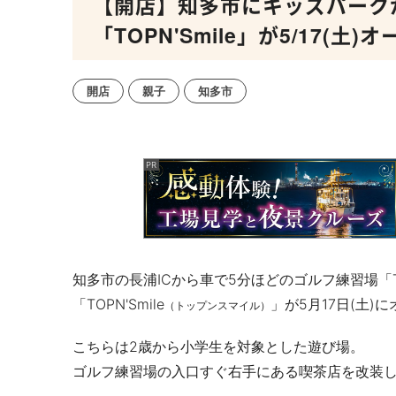
【開店】知多市にキッズパーク
「TOPN'Smile」が5/17(土)
開店
親子
知多市
知多市の長浦
IC
から車で
5
分ほどのゴルフ練習場「
「
TOPN'Smile
」が5月17日(土)
（トップンスマイル）
こちらは
2
歳から小学生を対象とした遊び場。
ゴルフ練習場の入口すぐ右手にある喫茶店を改装