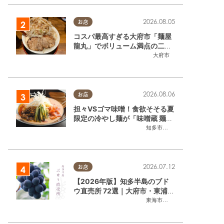
2026.08.05
お店
コスパ最高すぎる大府市「麺屋
龍丸」でボリューム満点の二郎
系ラーメンを堪能してきた
大府市
2026.08.06
お店
担々VSゴマ味噌！食欲そそる夏
限定の冷やし麺が「味噌蔵 麺四
朗 半田店・知多店」で登場／ち
知多市
,
半田市
たまる広告
2026.07.12
お店
【2026年版】知多半島のブド
ウ直売所 72選｜大府市・東浦町
ほかエリア別に一挙紹介
東海市
,
大府市
,
東浦町
,
半田市
,
美