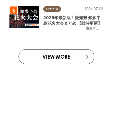
2026.07.03
おでかけ
2026年最新版！愛知県 知多半
島花火大会まとめ 【随時更新】
東海市
,
大府市
,
知多市
,
東浦町
,
阿
VIEW MORE