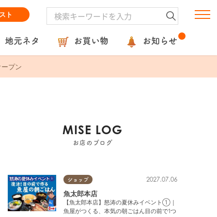
スト
地元ネタ
お買い物
お知らせ
オープン
MISE LOG
お店のブログ
2027.07.06
ショップ
魚太郎本店
【魚太郎本店】怒涛の夏休みイベント①｜
魚屋がつくる、本気の朝ごはん目の前で1つ