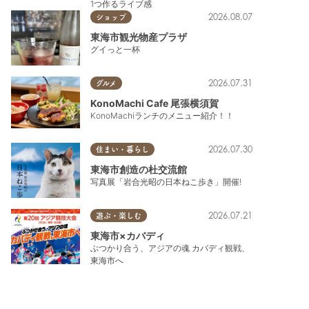
1つ作るライブ感
2026.08.07
ショップ
東海市観光物産プラザ
グイっと一杯
2026.07.31
グルメ
KonoMachi Cafe 尾張横須賀
KonoMachiランチのメニュー紹介！！
2026.07.30
住まい・暮らし
東海市創造の杜交流館
写真展「岩合光昭の日本ねこ歩き」開催!
2026.07.21
遊ぶ・楽しむ
東海市×カバディ
ぶつかり合う、アジアの魂 カバディ観戦、
東海市へ