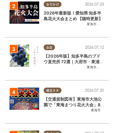
2026.07.03
おでかけ
2026年最新版！愛知県 知多半
島花火大会まとめ 【随時更新】
東海市
,
大府市
,
知多市
,
東浦町
,
阿
2026.07.12
お店
【2026年版】知多半島のブド
ウ直売所 72選｜大府市・東浦町
ほかエリア別に一挙紹介
東海市
,
大府市
,
東浦町
,
半田市
,
美
2026.07.30
地元ネタ
【交通規制図有】東海市大池公
園で「東海まつり花火大会」8/
8(土)に開催｜購入方法や駐車場
東海市
情報は？