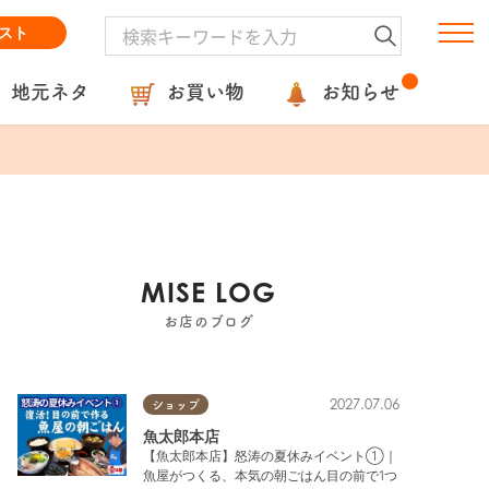
スト
地元ネタ
お買い物
お知らせ
MISE LOG
お店のブログ
2027.07.06
ショップ
魚太郎本店
【魚太郎本店】怒涛の夏休みイベント①｜
魚屋がつくる、本気の朝ごはん目の前で1つ