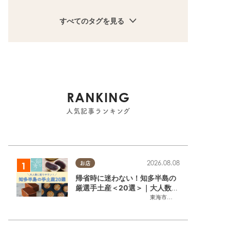
すべてのタグを見る
RANKING
人気記事ランキング
2026.08.08
お店
帰省時に迷わない！知多半島の
厳選手土産＜20選＞｜大人数に
配りやすい個包装ギフト
東海市
,
大府市
,
知多市
,
東浦町
,
阿