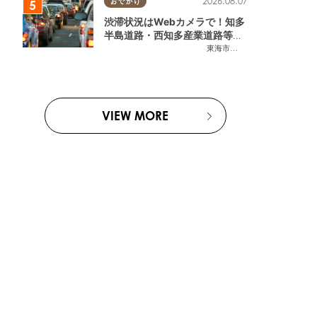
2026.08.07
おでかけ
渋滞状況はWebカメラで！知多
半島道路・西知多産業道路等の
今をチェック
東海市
,
大府市
,
知多市
,
東浦町
,
常
VIEW MORE