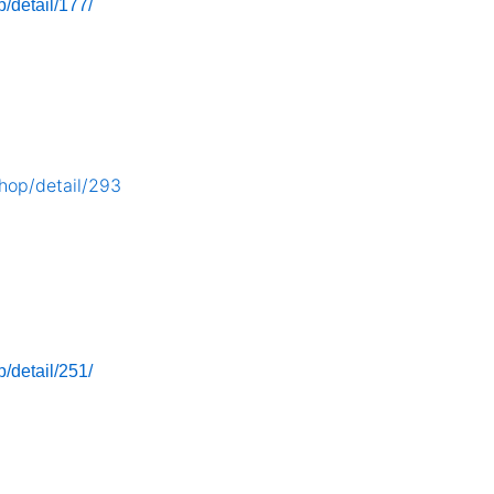
/detail/177/
hop/detail/293
/detail/251/