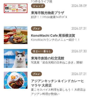
1つ作るライブ感
2026.08.09
ショップ
東海市観光物産プラザ
好評！！ﾄﾏﾄde健康ﾌｪｽﾃｨﾊﾞﾙ
2026.07.31
グルメ
KonoMachi Cafe 尾張横須賀
KonoMachiランチのメニュー紹介！！
2026.07.30
住まい・暮らし
東海市創造の杜交流館
写真展「岩合光昭の日本ねこ歩き」開催!
2026.07.21
グルメ
アジアンキッチン＆インドカレーヒ
マラヤ 大府店
夏こそスパイス料理を楽しもう！ 大府店は
アジアン料理が勢揃い