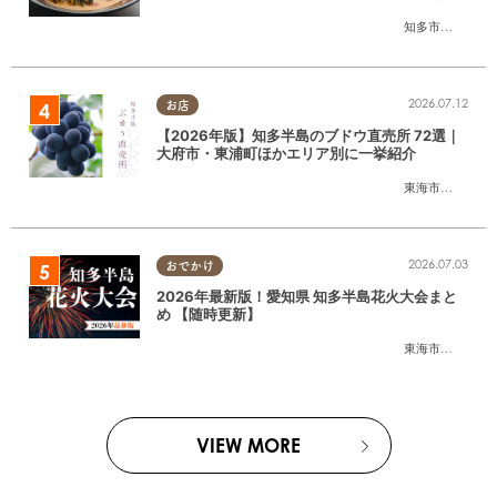
たまる広告
知多市
,
半田市
2026.07.12
お店
【2026年版】知多半島のブドウ直売所 72選｜
大府市・東浦町ほかエリア別に一挙紹介
東海市
,
大府市
,
東
2026.07.03
おでかけ
2026年最新版！愛知県 知多半島花火大会まと
め 【随時更新】
東海市
,
大府市
,
知
VIEW MORE