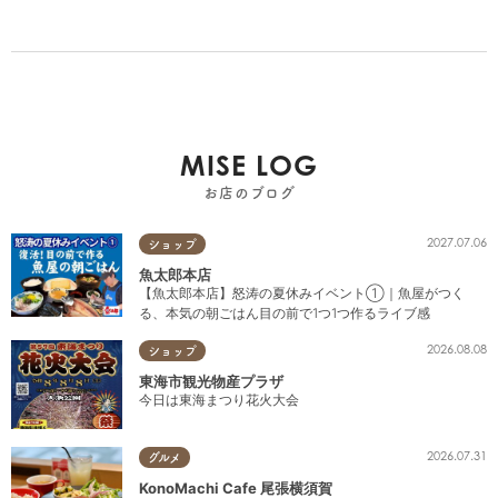
MISE LOG
お店のブログ
2027.07.06
ショップ
魚太郎本店
【魚太郎本店】怒涛の夏休みイベント①｜魚屋がつく
る、本気の朝ごはん目の前で1つ1つ作るライブ感
2026.08.08
ショップ
東海市観光物産プラザ
今日は東海まつり花火大会
2026.07.31
グルメ
KonoMachi Cafe 尾張横須賀