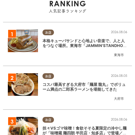
RANKING
人気記事ランキング
2026.08.06
お店
本格キューバサンドと心地よい音楽で、人と人
をつなぐ場所。東海市「JAMMIN'STANDHOU
SE」に行ってみた
東海市
2026.08.05
お店
コスパ最高すぎる大府市「麺屋 龍丸」でボリュ
ーム満点の二郎系ラーメンを堪能してきた
大府市
2026.08.06
お店
担々VSゴマ味噌！食欲そそる夏限定の冷やし麺
が「味噌蔵 麺四朗 半田店・知多店」で登場／ち