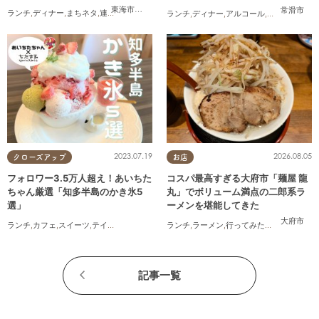
生！
東海市
,
大府市
,
知多市
,
東浦町
,
阿久比町
,
半田市
,
常滑市
,
武豊
常滑市
ランチ
,
ディナー
,
まちネタ
,
連載
,
コスパ抜群
ランチ
,
ディナー
,
アルコール
,
開店
,
まちネタ
2023.07.19
2026.08.05
クローズアップ
お店
フォロワー3.5万人超え！あいちた
コスパ最高すぎる大府市「麺屋 龍
ちゃん厳選「知多半島のかき氷5
丸」でボリューム満点の二郎系ラ
選」
ーメンを堪能してきた
大府市
ランチ
,
カフェ
,
スイーツ
,
テイクアウト
ランチ
,
ラーメン
,
行ってみたレポ
,
おひとり
記事一覧