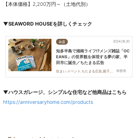
【本体価格】2,200万円～（土地代別）
▼SEAWORD HOUSEを詳しくチェック
2024.08.30
お店
知多半島で湘南ライフ!?メンズ雑誌「OC
EANS」の世界観を体現する夢の家、半
田市に誕生／ちたまる広告
半田市
住まい,イベント,ちたまる広告,親子,夫婦,家族
▼ハウスガレージ、シンプルな住宅など他商品はこちら
https://anniversaryhome.com/products