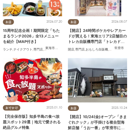
2026.07.20
2026.08.07
お店
お店
15周年記念企画！期間限定「ちた
【開店】24時間ポケカやレアカー
まるランチ2026」全13メニュー
ドが買える！東海エリア2店舗目の
を紹介【MAP付き】
トレカ自販機専門店「トレカドリ
ーム」が常滑市に8/7(金)オープン
東海市
,
大府市
,
知多市
,
東浦町
,
半田市
,
常滑市
,
武豊町
常滑市
ランチ
,
テイクアウト
,
専門店
,
ちたまるスタイル掲載店
開店
,
専門店
,
まとめ記事
,
おもしろ自販機
,
家族
,
カップル
,
カップル
,
おひと
,
おひ
2025.01.10
2025.10.24
おでかけ
お店
【完全保存版】知多半島の食べ放
【開店】10/24(金)オープン「きま
題スポット29選｜地元で愛される
ぐれクック」が手掛ける複合型海
絶品グルメ特集
鮮店舗「うお一番」が常滑市に誕