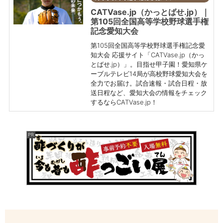
CATVase.jp（かっとばせ.jp）｜
第105回全国高等学校野球選手権
記念愛知大会
第105回全国高等学校野球選手権記念愛
知大会 応援サイト「CATVase.jp（かっ
とばせ.jp）」。目指せ甲子園！愛知県ケ
ーブルテレビ14局が高校野球愛知大会を
全力でお届け。試合速報・試合日程・放
送日程など、愛知大会の情報をチェック
するならCATVase.jp！