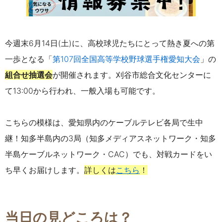
今週末
6月14日(土)に、高校球児たちにとって熱き夏への第
一歩となる
「
第107回全国高等学校野球選手権愛知大会
」
の
組合せ抽選会
が開催されます。
刈谷市総合文化センターに
て13:00から行われ、一般入場も可能です。
こちらの模様は、愛知県内のケーブルテレビ各局で生中
継！知多半島内の3局（知多メディアスネットワーク・知多
半島ケーブルネットワーク・
CAC
）でも、対戦カードをい
ち早くお届けします。
詳しくは
こちら
！
当日の見どころは？