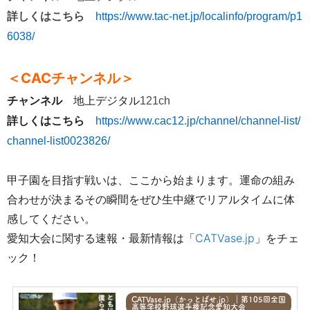
詳しくはこちら
https://www.tac-net.jp/localinfo/program/p1
6038/
＜CACチャンネル＞
チャンネル
地上デジタル
121ch
詳しくはこちら
https://www.cac12.jp/channel/channel-list/
channel-list0023826/
甲子園を目指す戦いは、ここから始まります。運命の組み
合わせが決まるその瞬間をぜひ生中継でリアルタイムに体
感してください。
愛知大会に関する速報・最新情報は「
CATVase.jp
」をチェ
ック！
CATVase.jp（かっとばせ.jp）｜第105回全国
高等学校野球選手権記念愛知大会