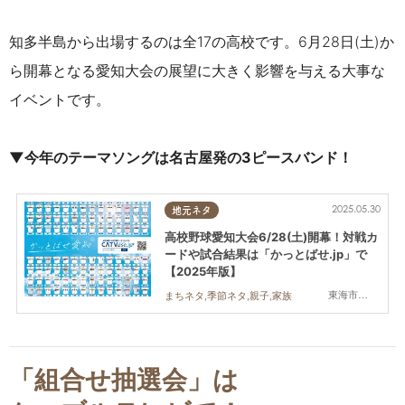
知多半島から出場するのは全17の高校です。
6月28日(土)か
ら開幕となる愛知大会の展望に大きく影響を与える大事な
イベントです。
▼今年のテーマソングは名古屋発の3ピースバンド！
2025.05.30
地元ネタ
高校野球愛知大会6/28(土)開幕！対戦カ
ードや試合結果は「かっとばせ.jp」で
【2025年版】
東海市,大府市,知多市,東浦町,阿久比町,半田市,常滑市,武豊町,美浜町,南知多町
まちネタ,季節ネタ,親子,家族
「組合せ抽選会」は