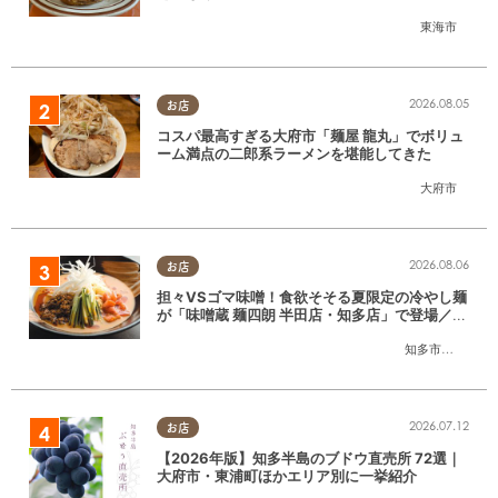
SE」に行ってみた
東海市
2026.08.05
お店
コスパ最高すぎる大府市「麺屋 龍丸」でボリュ
ーム満点の二郎系ラーメンを堪能してきた
大府市
2026.08.06
お店
担々VSゴマ味噌！食欲そそる夏限定の冷やし麺
が「味噌蔵 麺四朗 半田店・知多店」で登場／ち
たまる広告
知多市
,
半田市
2026.07.12
お店
【2026年版】知多半島のブドウ直売所 72選｜
大府市・東浦町ほかエリア別に一挙紹介