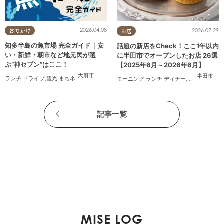
2026.04.08
2026.07.29
おでかけ
お店
知多半島の魚市場 完全ガイド｜安
話題の新店をCheck！ここ1年以内
い・新鮮・朝市など地元民が選
に半田市でオープンしたお店 26選
ぶ“神セブン”はここ！
【2025年6月～2026年6月】
大府市
,
半田市
,
常滑市
,
美浜町
,
南知多町
半田市
ランチ
,
ドライブ
,
観光
,
まちネタ
,
連載
,
家族
,
カップル
,
友人
モーニング
,
ランチ
,
ディナー
,
アルコール
,
ラ
記事一覧
MISE LOG