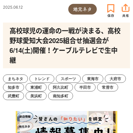
2025.06.12
地元ネタ
高校球児の運命の一戦が決まる、高校
野球愛知大会2025組合せ抽選会が
6/14(土)開催！ケーブルテレビで生中
継
まちネタ
トレンド
スポーツ
東海市
大府市
知多市
東浦町
阿久比町
半田市
常滑市
武豊町
美浜町
南知多町