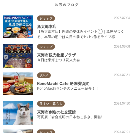
お店のブログ
2027.07.06
ショップ
魚太郎本店
【魚太郎本店】怒涛の夏休みイベント①｜魚屋がつく
る、本気の朝ごはん目の前で1つ1つ作るライブ感
2026.08.08
ショップ
東海市観光物産プラザ
今日は東海まつり花火大会
2026.07.31
グルメ
KonoMachi Cafe 尾張横須賀
KonoMachiランチのメニュー紹介！！
2026.07.30
住まい・暮らし
東海市創造の杜交流館
写真展「岩合光昭の日本ねこ歩き」開催!
2026.07.21
ショップ