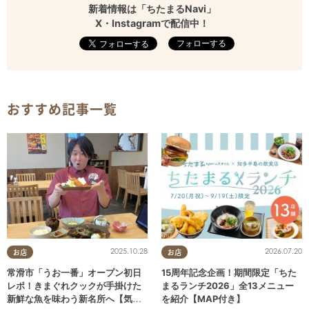
新着情報は「ちたまるNavi」
X・Instagramで配信中！
フォローする
おすすめ記事一覧
2025.10.28
2026.07.20
お店
お店
常滑市「うお一番」オープン初日
15周年記念企画！期間限定「ちた
レポ！きまぐれクックが手掛けた
まるランチ2026」全13メニュー
新鮮な魚を味わう新名所へ【気に
を紹介【MAP付き】