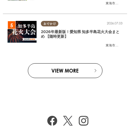
東海市
,
大府市
,
東
2026.07.03
おでかけ
2026年最新版！愛知県 知多半島花火大会まと
め 【随時更新】
東海市
,
大府市
,
知
VIEW MORE