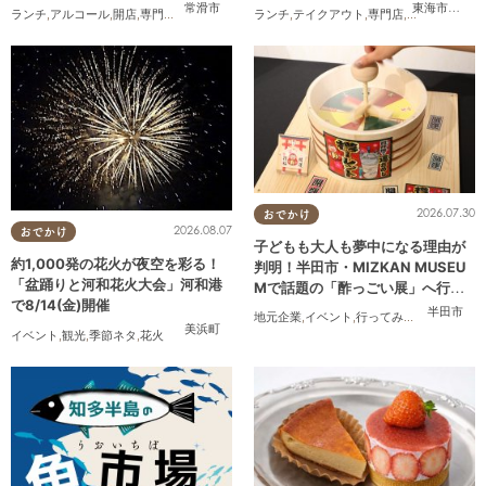
なるリサーチ#31】
常滑市
東海市
,
大府
ランチ
,
アルコール
,
開店
,
専門店
,
気になるリサーチ
ランチ
,
家族
,
テイクアウト
,
おひとりさま
,
専門店
,
ちたまるスタ
2026.07.30
おでかけ
2026.08.07
おでかけ
子どもも大人も夢中になる理由が
約1,000発の花火が夜空を彩る！
判明！半田市・MIZKAN MUSEU
「盆踊りと河和花火大会」河和港
Mで話題の「酢っごい展」へ行っ
で8/14(金)開催
てみた｜7/25(土)～8/30(日)／ち
半田市
地元企業
,
イベント
,
行ってみたレポ
,
ちたま
たまる広告
美浜町
イベント
,
観光
,
季節ネタ
,
花火