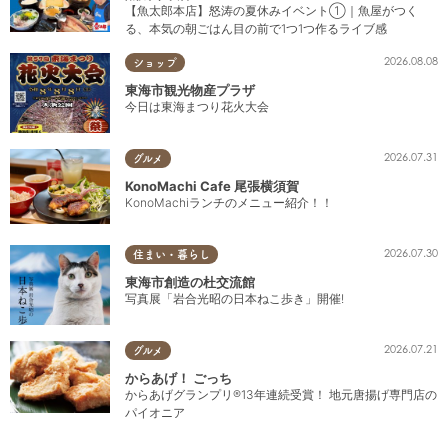
【魚太郎本店】怒涛の夏休みイベント①｜魚屋がつく
る、本気の朝ごはん目の前で1つ1つ作るライブ感
2026.08.08
ショップ
東海市観光物産プラザ
今日は東海まつり花火大会
2026.07.31
グルメ
KonoMachi Cafe 尾張横須賀
KonoMachiランチのメニュー紹介！！
2026.07.30
住まい・暮らし
東海市創造の杜交流館
写真展「岩合光昭の日本ねこ歩き」開催!
2026.07.21
グルメ
からあげ！ ごっち
からあげグランプリ®13年連続受賞！ 地元唐揚げ専門店の
パイオニア