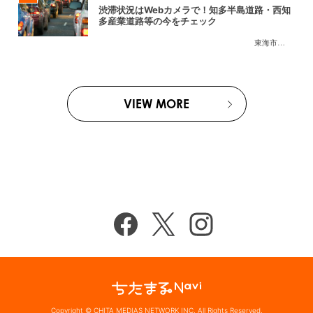
渋滞状況はWebカメラで！知多半島道路・西知
多産業道路等の今をチェック
東海市
,
大府市
,
知
VIEW MORE
Copyright © CHITA MEDIAS NETWORK INC. All Rights Reserved.