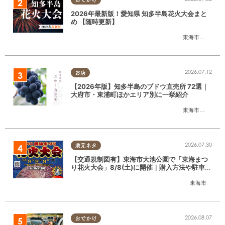
2026年最新版！愛知県 知多半島花火大会まと
め 【随時更新】
東海市
,
大府市
,
知
2026.07.12
お店
【2026年版】知多半島のブドウ直売所 72選｜
大府市・東浦町ほかエリア別に一挙紹介
東海市
,
大府市
,
東
2026.07.30
地元ネタ
【交通規制図有】東海市大池公園で「東海まつ
り花火大会」8/8(土)に開催｜購入方法や駐車場
情報は？
東海市
2026.08.07
おでかけ