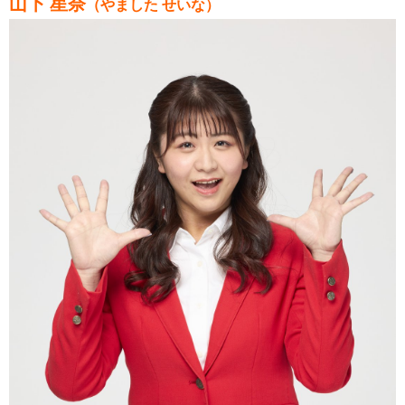
山下 星奈
（やました せいな）