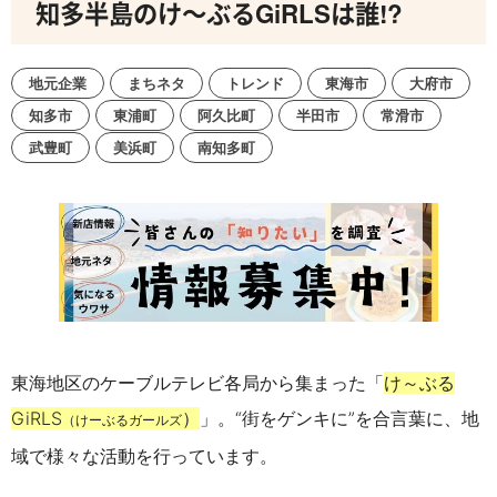
知多半島のけ～ぶるGiRLSは誰!?
地元企業
まちネタ
トレンド
東海市
大府市
知多市
東浦町
阿久比町
半田市
常滑市
武豊町
美浜町
南知多町
東海地区のケーブルテレビ各局から集まった「
け～ぶる
GiRLS
）
」。“街をゲンキに”を合言葉に、地
（けーぶるガールズ
域で様々な活動を行っています。