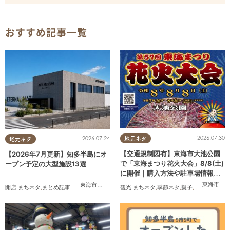
おすすめ記事一覧
2026.07.30
2026.07.24
地元ネタ
地元ネタ
【交通規制図有】東海市大池公園
【2026年7月更新】知多半島にオ
で「東海まつり花火大会」8/8(土)
ープン予定の大型施設13選
に開催｜購入方法や駐車場情報
は？
東海市
東海市
,
大府市
,
知多市
,
美浜町
,
南知多町
観光
,
まちネタ
,
季節ネタ
,
親子
,
夫婦
,
家族
,
カ
開店
,
まちネタ
,
まとめ記事