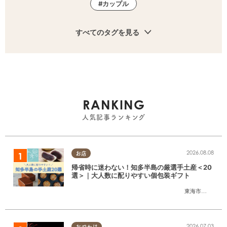
カップル
すべてのタグを見る
RANKING
人気記事ランキング
2026.08.08
お店
帰省時に迷わない！知多半島の厳選手土産＜20
選＞｜大人数に配りやすい個包装ギフト
東海市
,
大府市
,
知
2026.07.03
おでかけ