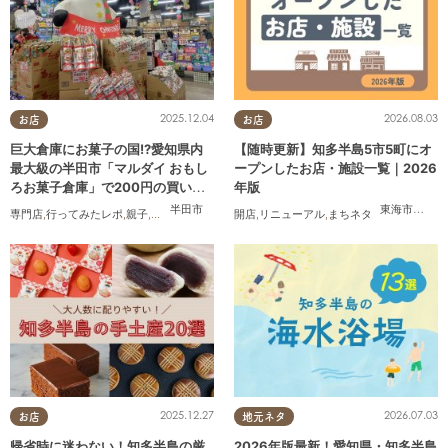
2025.12.04
2026.08.03
お店
お店
巨大倉庫にお菓子の国!?愛知県内
【随時更新】知多半島5市5町にオ
最大級の半田市「マルダイ おもし
ープンしたお店・施設一覧｜2026
ろお菓子倉庫」で200円の買い物
年版
にチャレンジ
半田市
東海市
,
大府
専門店
,
行ってみたレポ
,
親子
,
家族
開店
,
リニューアル
,
まちネタ
2025.12.27
2026.07.03
お店
地元ネタ
帰省時に迷わない！知多半島の厳
2026年版最新！愛知県・知多半島