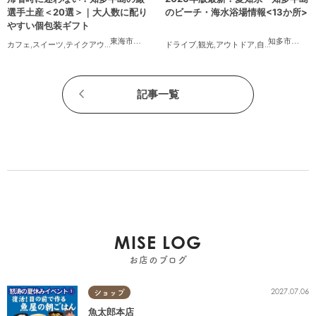
選手土産＜20選＞｜大人数に配り
のビーチ・海水浴場情報<13か所>
やすい個包装ギフト
東海市
,
大府市
,
知多市
,
東浦町
,
阿久比町
,
半田市
,
常滑市
知多市
,
,
常滑
武豊
カフェ
,
スイーツ
,
テイクアウト
,
まとめ記事
ドライブ
,
観光
,
アウトドア
,
自然
,
まちネタ
,
季
記事一覧
MISE LOG
お店のブログ
2027.07.06
ショップ
魚太郎本店