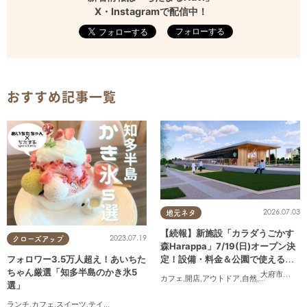
X・Instagramで配信中！
フォローする
おすすめ記事一覧
2026.07.03
地元ネタ
【続報】新施設「カラダうごかす
2023.07.19
クローズアップ
森Harappa」7/19(日)オープン決
定！設備・料金＆公園で使えるレ
フォロワー3.5万人超え！あいちた
ンタルアイテムも登場
ちゃん厳選「知多半島のかき氷5
大府市
,
東浦
カフェ
,
開店
,
アウトドア
,
自然
,
まちネタ
,
家族
選」
ランチ
,
カフェ
,
スイーツ
,
テイクアウト