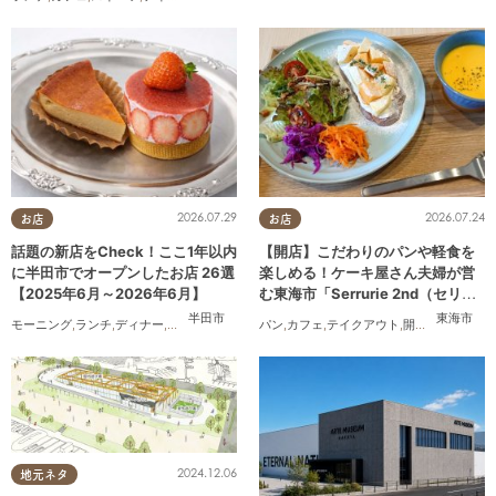
2026.07.29
2026.07.24
お店
お店
話題の新店をCheck！ここ1年以内
【開店】こだわりのパンや軽食を
に半田市でオープンしたお店 26選
楽しめる！ケーキ屋さん夫婦が営
【2025年6月～2026年6月】
む東海市「Serrurie 2nd（セリュ
リエ セカンド）」6/29(月)テスト
半田市
東海市
モーニング
,
ランチ
,
ディナー
,
アルコール
,
ラーメン
パン
,
パン
,
カフェ
,
カフェ
,
テイクアウト
,
スイーツ
,
,
テイクアウト
開店
,
専門店
,
まち
,
開
オープン
2024.12.06
地元ネタ