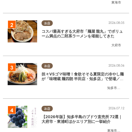
東海市
2026.08.05
お店
コスパ最高すぎる大府市「麺屋 龍丸」でボリュ
ーム満点の二郎系ラーメンを堪能してきた
大府市
2026.08.06
お店
担々VSゴマ味噌！食欲そそる夏限定の冷やし麺
が「味噌蔵 麺四朗 半田店・知多店」で登場／ち
たまる広告
知多市
,
半田市
2026.07.12
お店
【2026年版】知多半島のブドウ直売所 72選｜
大府市・東浦町ほかエリア別に一挙紹介
東海市
,
大府市
,
東