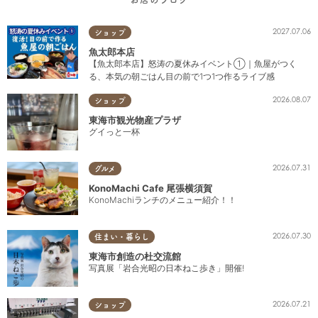
2027.07.06
ショップ
魚太郎本店
【魚太郎本店】怒涛の夏休みイベント①｜魚屋がつく
る、本気の朝ごはん目の前で1つ1つ作るライブ感
2026.08.07
ショップ
東海市観光物産プラザ
グイっと一杯
2026.07.31
グルメ
KonoMachi Cafe 尾張横須賀
KonoMachiランチのメニュー紹介！！
2026.07.30
住まい・暮らし
東海市創造の杜交流館
写真展「岩合光昭の日本ねこ歩き」開催!
2026.07.21
ショップ