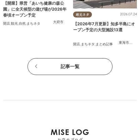
【開業】県営「あいち健康の森公
園」に全天候型の遊び場が2026年
2026.07.24
春頃オープン予定
地元ネタ
大府市
【2026年7月更新】知多半島にオ
開店
,
観光
,
自然
,
まちネタ
ープン予定の大型施設13選
東海市
,
大府
開店
,
まちネタ
,
まとめ記事
記事一覧
MISE LOG
お店のブログ