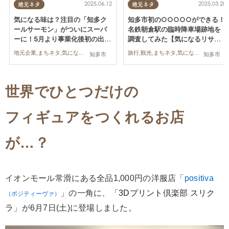
2025.06.12
2025.03.28
地元ネタ
地元ネタ
気になる味は？注目の「知多ク
知多市初の○○○○○ができる！
ールサーモン」がついにスーパ
名鉄朝倉駅の臨時降車場跡地を
ーに！5月より事業化後初の出荷
調査してみた【気になるリサー
開始【気になるリサーチ#25】
チ#21】
地元企業,まちネタ,気になるリサーチ
旅行,観光,まちネタ,気になるリサーチ,家族,おひとりさま
知多市
知多市
世界でひとつだけの
フィギュアをつくれるお店
が…？
イオンモール常滑にある全品1,000円の
洋服店
「
positiva
」の一角に、「
3Dプリント倶楽部 スリク
（ポジティーヴァ）
ラ
」が6月7日(土)に登場しました。