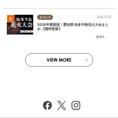
2026.07.03
おでかけ
2026年最新版！愛知県 知多半島花火大会まと
め 【随時更新】
東海市
,
大府市
,
知
VIEW MORE