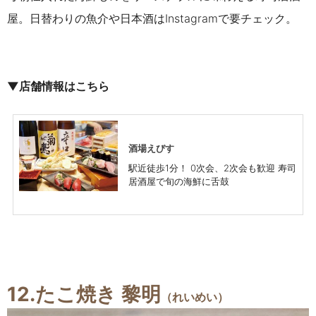
屋。日替わりの魚介や日本酒はInstagramで要チェック。
▼店舗情報はこちら
酒場えびす
駅近徒歩1分！ 0次会、2次会も歓迎 寿司
居酒屋で旬の海鮮に舌鼓
12.たこ焼き 黎明
（れいめい）