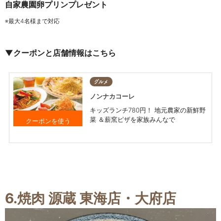
自家農園卵プリンプレゼント
※最大4名様まで対応
▼クーポンと店舗情報はこちら
グルメ
ノンナカコーレ
キッズランチ780円！ 地元農家の新鮮野
菜 ＆薪窯ピザを家族みんなで
お食事をご利用の方
に カタラーナプレ
ゼント ※1クーポン
で最大4名様まで対
6.
焼肉 源蔵 東海店・大府店
応