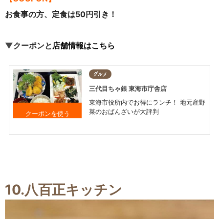
お食事の方、定食は50円引き！
▼
クーポンと
店舗情報はこちら
グルメ
三代目ちゃ銀 東海市庁舎店
東海市役所内でお得にランチ！ 地元産野
菜のおばんざいが大評判
お食事の方、 650円
以上のご利用で お
会計より30円引き！
10.八百正キッチン