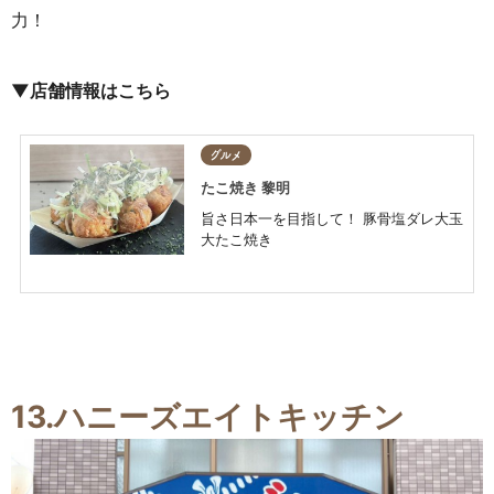
力！
▼店舗情報はこちら
グルメ
たこ焼き 黎明
旨さ日本一を目指して！ 豚骨塩ダレ大玉
大たこ焼き
13.ハニーズエイトキッチン