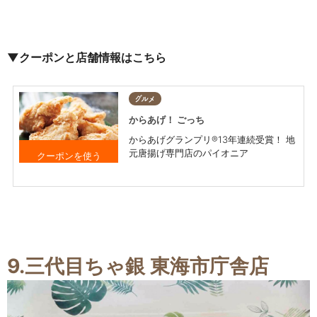
▼クーポンと店舗情報はこちら
グルメ
からあげ！ ごっち
からあげグランプリ®13年連続受賞！ 地
元唐揚げ専門店のパイオニア
1,000円以上 お買い
上げで お会計より
5％OFF ※他券・他
サービスとの併用不
9.三代目ちゃ銀 東海市庁舎店
可