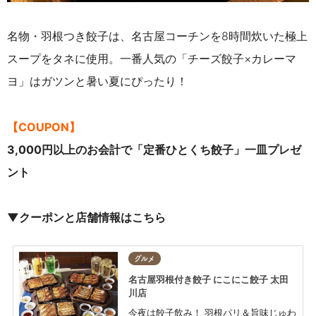
名物・羽根つき餃子は、名古屋コーチンを8時間炊いた極上
スープをタネに使用。一番人気の「チーズ餃子×カレーマ
ヨ」はガツンと暑い夏にぴったり！
【COUPON】
3,000円以上のお会計で「定番ひとくち餃子」一皿プレゼ
ント
▼クーポンと店舗情報はこちら
グルメ
名古屋羽根付き餃子 にこにこ餃子 太田
川店
今夜は餃子飲み！ 羽根パリ＆旨味じゅわ