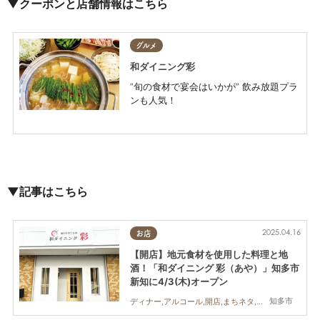
▼クーポンと店舗情報はこちら
グルメ
和ダイニング彩
“旬の食材で宴会はいかが” 飲み放題プラ
ンも人気！
▼記事はこちら
2025.04.16
お店
【開店】地元食材を使用した料理と地
酒！「和ダイニング 彩（あや）」知多市
新知に4/3(木)オープン
知多市
ディナー,アルコール,開店,まちネタ,おひとりさま,友人