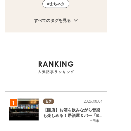
まちネタ
すべてのタグを見る
RANKING
人気記事ランキング
2026.08.04
お店
【開店】お酒を飲みながら音楽
も楽しめる！居酒屋＆バー「BL
OOMY（ブルーミー）」が7/3
半田市
(金)半田市でオープン