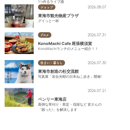
1つ作るライブ感
2026.08.07
ショップ
東海市観光物産プラザ
グイっと一杯
2026.07.31
グルメ
KonoMachi Cafe 尾張横須賀
KonoMachiランチのメニュー紹介！！
2026.07.30
住まい・暮らし
東海市創造の杜交流館
写真展「岩合光昭の日本ねこ歩き」開催!
2026.07.21
ベンリー東海店
面倒な草刈り・剪定・伐採など 皆さんの
「困った!」を解決します