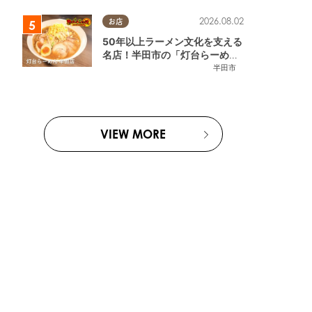
2026.08.02
お店
50年以上ラーメン文化を支える
名店！半田市の「灯台らーめん
半田店」へ【熱血ラーメン伝 8
半田市
月放送】
VIEW MORE