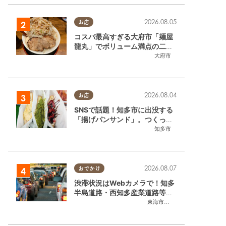
2026.08.05
お店
コスパ最高すぎる大府市「麺屋
龍丸」でボリューム満点の二郎
系ラーメンを堪能してきた
大府市
2026.08.04
お店
SNSで話題！知多市に出没する
「揚げパンサンド」。つくって
いるのはお祭りお兄さん!?【ち
知多市
たまる調査隊#55】
2026.08.07
おでかけ
渋滞状況はWebカメラで！知多
半島道路・西知多産業道路等の
今をチェック
東海市
,
大府市
,
知多市
,
東浦町
,
常