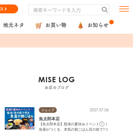
スト
地元ネタ
お買い物
お知らせ
MISE LOG
お店のブログ
2027.07.06
ショップ
魚太郎本店
【魚太郎本店】怒涛の夏休みイベント①｜
魚屋がつくる、本気の朝ごはん目の前で1つ