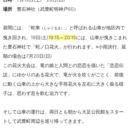
場所
豊石神社（武豊町明神戸60）
昼間には、「蛇車
」と呼ばれる山車が地区内で
（じゃぐるま）
曳き回され、
19
日(土)
19:15～20:15
には、山車が曳きこまれ
た豊石神社で「蛇ノ口花火」が行われます。
※小雨決行、延
期の場合は7月20日(日)
この花火大会は、竜の娘と人間との悲恋を描いた「悲恋伝
説」にゆかりのある花火で、竜が火を吹くがごとく、前後
に動く山車の上から大きな手筒花火を左右に大きく振る様
子は、思わず息を飲む迫力です。
そして山車の運行は、両日とも朝から大足公民館をスター
トして武豊町周辺を巡り帰ってきます。