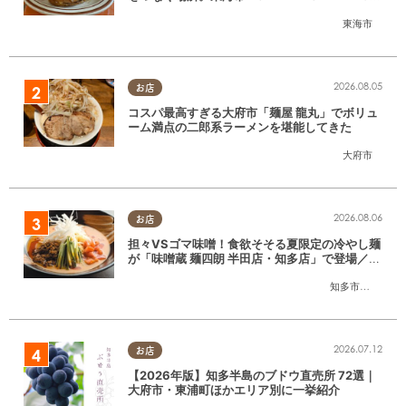
SE」に行ってみた
東海市
2026.08.05
お店
コスパ最高すぎる大府市「麺屋 龍丸」でボリュ
ーム満点の二郎系ラーメンを堪能してきた
大府市
2026.08.06
お店
担々VSゴマ味噌！食欲そそる夏限定の冷やし麺
が「味噌蔵 麺四朗 半田店・知多店」で登場／ち
たまる広告
知多市
,
半田市
2026.07.12
お店
【2026年版】知多半島のブドウ直売所 72選｜
大府市・東浦町ほかエリア別に一挙紹介