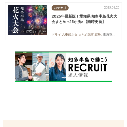
2025.06.20
おでかけ
2025年最新版！愛知県 知多半島花火大
会まとめ <15か所>【随時更新】
東海市,大府市,知多市,東浦町,阿久比町,半田市,常滑市,武豊町,美浜町,南知多町
ドライブ,季節ネタ,まとめ記事,家族,カップル,友人