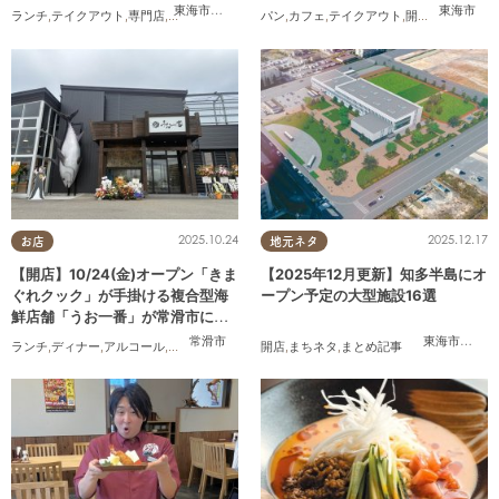
リエ セカンド）」6/29(月)テスト
東海市
,
大府市
,
知多市
,
東浦町
,
半田市
,
常滑市
,
武豊町
東海市
ランチ
,
テイクアウト
,
専門店
,
ちたまるスタイル掲載店
パン
,
カフェ
,
まとめ記事
,
テイクアウト
,
家族
,
カップル
,
開店
,
専門店
,
おひと
,
まち
オープン
2025.10.24
2025.12.17
お店
地元ネタ
【開店】10/24(金)オープン「きま
【2025年12月更新】知多半島にオ
ぐれクック」が手掛ける複合型海
ープン予定の大型施設16選
鮮店舗「うお一番」が常滑市に誕
生！
常滑市
東海市
,
大府
ランチ
,
ディナー
,
アルコール
,
開店
,
まちネタ
開店
,
まちネタ
,
まとめ記事