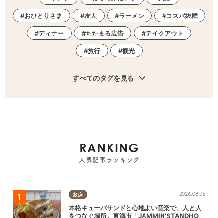
おひとりさま
友人
ラーメン
コスパ抜群
ディナー
ちたまる広告
テイクアウト
旅行
観光
すべてのタグを見る
RANKING
人気記事ランキング
2026.08.06
お店
本格キューバサンドと心地よい音楽で、人と人
をつなぐ場所。東海市「JAMMIN'STANDHOU