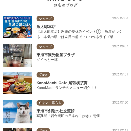
お店のブログ
2027.07.06
ショップ
魚太郎本店
【魚太郎本店】怒涛の夏休みイベント①｜魚屋がつく
る、本気の朝ごはん目の前で1つ1つ作るライブ感
2026.08.07
ショップ
東海市観光物産プラザ
グイっと一杯
2026.07.31
グルメ
KonoMachi Cafe 尾張横須賀
KonoMachiランチのメニュー紹介！！
2026.07.30
住まい・暮らし
東海市創造の杜交流館
写真展「岩合光昭の日本ねこ歩き」開催!
2026.07.21
グルメ