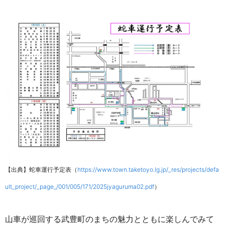
【出典】蛇車運行予定表（
https://www.town.taketoyo.lg.jp/_res/projects/defa
ult_project/_page_/001/005/171/2025jyaguruma02.pdf
）
山車が巡回する武豊町のまちの魅力とともに楽しんでみて