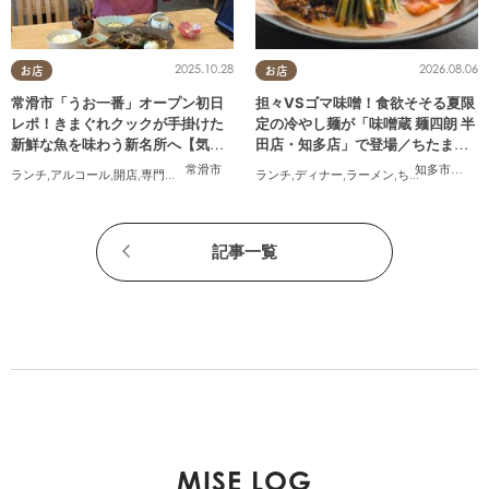
2025.10.28
2026.08.06
お店
お店
常滑市「うお一番」オープン初日
担々VSゴマ味噌！食欲そそる夏限
レポ！きまぐれクックが手掛けた
定の冷やし麺が「味噌蔵 麺四朗 半
新鮮な魚を味わう新名所へ【気に
田店・知多店」で登場／ちたまる
なるリサーチ#31】
広告
常滑市
知多市
,
半田
ランチ
,
アルコール
,
開店
,
専門店
,
気になるリサーチ
ランチ
,
家族
,
ディナー
,
おひとりさま
,
ラーメン
,
ちたまる広告
記事一覧
MISE LOG