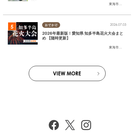
東海市
,
大府市
,
東
2026.07.03
おでかけ
2026年最新版！愛知県 知多半島花火大会まと
め 【随時更新】
東海市
,
大府市
,
知
VIEW MORE