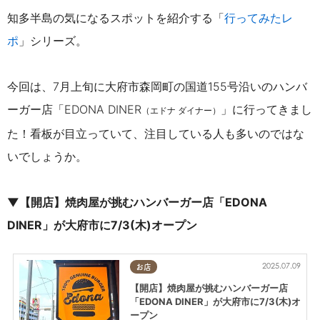
知多半島の気になるスポットを紹介する「
行ってみたレ
ポ
」シリーズ。
今回は、
7月上旬に
大府市森岡町の国道
155
号沿いのハンバ
ーガー店
「
EDONA DINER
」に
行ってきまし
（エドナ ダイナー）
た！看板が目立っていて、注目している人も多いのではな
いでしょうか。
▼【開店】焼肉屋が挑むハンバーガー店「EDONA
DINER」が大府市に7/3(木)オープン
2025.07.09
お店
【開店】焼肉屋が挑むハンバーガー店
「EDONA DINER」が大府市に7/3(木)オ
ープン