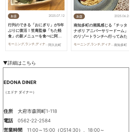
2025.07.12
2025.06.25
お店
お店
行列のできる「おにぎり」が5年
南知多町の潮風感じる「チッタ
ぶりに復活！笠庵監修「ちた軽
ナポリ アニバーサリードーム」
食」の新メニューを食べに阿久
のリゾートランチへ行ってみた
比PAへ行ってみた
モーニング,ランチ,ディナー,スイーツ,テイクアウト,ドライブ,観光,行ってみたレポ,家族,おひとりさま
モーニング,ランチ,ディナー,行ってみたレポ,家族,カップル
阿久比町
南知多町
▼詳細はこちら
EDONA DINER
（エドナ ダイナー）
住所
大府市森岡町
1-118
電話
0562-22-2584
営業時間
11:00～15:00（OS14:30）、18:00～