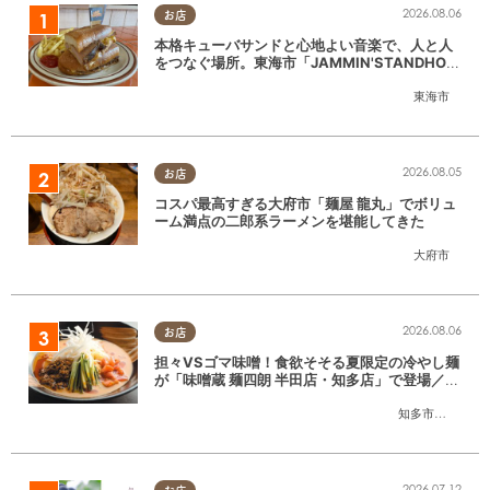
2026.08.06
お店
本格キューバサンドと心地よい音楽で、人と人
をつなぐ場所。東海市「JAMMIN'STANDHOU
SE」に行ってみた
東海市
2026.08.05
お店
コスパ最高すぎる大府市「麺屋 龍丸」でボリュ
ーム満点の二郎系ラーメンを堪能してきた
大府市
2026.08.06
お店
担々VSゴマ味噌！食欲そそる夏限定の冷やし麺
が「味噌蔵 麺四朗 半田店・知多店」で登場／ち
たまる広告
知多市
,
半田市
2026.07.12