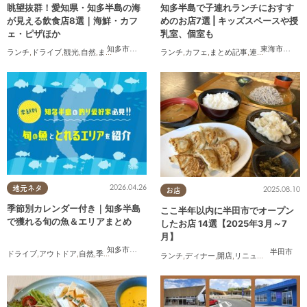
眺望抜群！愛知県・知多半島の海
知多半島で子連れランチにおすす
が見える飲食店8選｜海鮮・カフ
めのお店7選 | キッズスペースや授
ェ・ピザほか
乳室、個室も
知多市
,
常滑市
,
美浜町
,
南知多町
東海市
,
大府
ランチ
,
ドライブ
,
観光
,
自然
,
まちネタ
,
季節ネタ
,
ランチ
まとめ記事
,
カフェ
,
まとめ記事
,
連載
,
親子
,
個室
2026.04.26
地元ネタ
2025.08.10
お店
季節別カレンダー付き｜知多半島
ここ半年以内に半田市でオープン
で獲れる旬の魚＆エリアまとめ
したお店 14選【2025年3月～7
月】
知多市
,
半田市
,
常滑市
,
南知多町
半田市
ドライブ
,
アウトドア
,
自然
,
季節ネタ
ランチ
,
ディナー
,
開店
,
リニューアル
,
まとめ