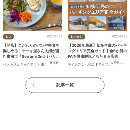
2026.07.24
2026.04.11
お店
おでかけ
【開店】こだわりのパンや軽食を
【2026年最新】知多半島のパーキ
楽しめる！ケーキ屋さん夫婦が営
ングエリア完全ガイド｜全6か所の
む東海市「Serrurie 2nd（セリュ
PAを徹底解説／ちたまる広告
リエ セカンド）」6/29(月)テスト
東海市
大府市
,
阿久
パン
,
カフェ
,
テイクアウト
,
開店
,
専門店
,
まちネタ
テイクアウト
,
親子
,
夫婦
,
家族
,
開店
,
カップル
,
ドライブ
,
おひとりさま
,
観光
,
ちたまる
,
オープン
記事一覧