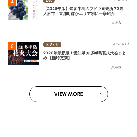
お店
【2026年版】知多半島のブドウ直売所 72選｜
大府市・東浦町ほかエリア別に一挙紹介
東海市
,
大府市
,
東
2026.07.03
おでかけ
2026年最新版！愛知県 知多半島花火大会まと
め 【随時更新】
東海市
,
大府市
,
知
VIEW MORE