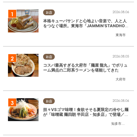
2026.08.06
お店
本格キューバサンドと心地よい音楽で、人と人
をつなぐ場所。東海市「JAMMIN'STANDHOU
SE」に行ってみた
東海市
2026.08.05
お店
コスパ最高すぎる大府市「麺屋 龍丸」でボリュ
ーム満点の二郎系ラーメンを堪能してきた
大府市
2026.08.06
お店
担々VSゴマ味噌！食欲そそる夏限定の冷やし麺
が「味噌蔵 麺四朗 半田店・知多店」で登場／ち
たまる広告
知多市
,
半田市