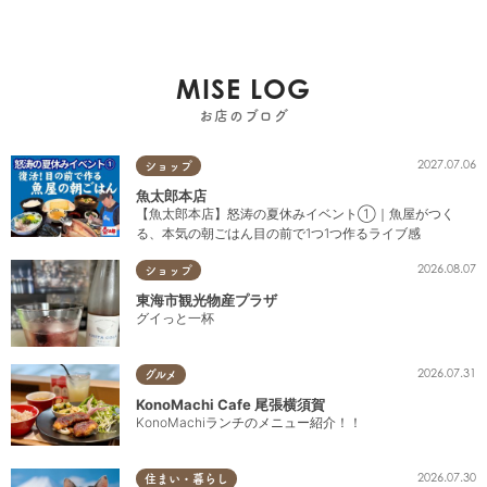
MISE LOG
お店のブログ
2027.07.06
ショップ
魚太郎本店
【魚太郎本店】怒涛の夏休みイベント①｜魚屋がつく
る、本気の朝ごはん目の前で1つ1つ作るライブ感
2026.08.07
ショップ
東海市観光物産プラザ
グイっと一杯
2026.07.31
グルメ
KonoMachi Cafe 尾張横須賀
KonoMachiランチのメニュー紹介！！
2026.07.30
住まい・暮らし