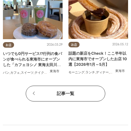
2026.05.12
2026.03.29
お店
お店
話題の新店をCheck！ここ半年以
いつでも0円サービス!?行列の食パ
内に東海市でオープンしたお店 10
ンが食べられる東海市にオープン
選【2026年1月～5月】
した「カフェヨシノ 東海太田川
店」に行ってみた
東海市
東海市
モーニング
,
ランチ
,
ディナー
,
パン
,
カフェ
,
ス
パン
,
カフェ
,
スイーツ
,
テイクアウト
,
家族
,
カップル
,
おひとりさま
,
友人
記事一覧