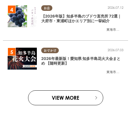
2026.07.12
お店
【2026年版】知多半島のブドウ直売所 72選｜
大府市・東浦町ほかエリア別に一挙紹介
東海市
,
大府市
,
東
2026.07.03
おでかけ
2026年最新版！愛知県 知多半島花火大会まと
め 【随時更新】
東海市
,
大府市
,
知
VIEW MORE