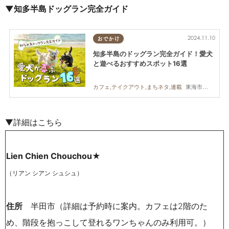
▼知多半島ドッグラン完全ガイド
2024.11.10
おでかけ
知多半島のドッグラン完全ガイド！愛犬
と遊べるおすすめスポット16選
東海市,大府市,知多市,東浦町,阿久比町,半田市,常滑市,武豊町,美浜町,南知多町
カフェ,テイクアウト,まちネタ,連載
▼詳細はこちら
Lien Chien Chouchou★
（リアン シアン シュシュ）
住所
半田市（詳細は予約時に案内。カフェは2階のた
め、階段を抱っこして登れるワンちゃんのみ利用可。）