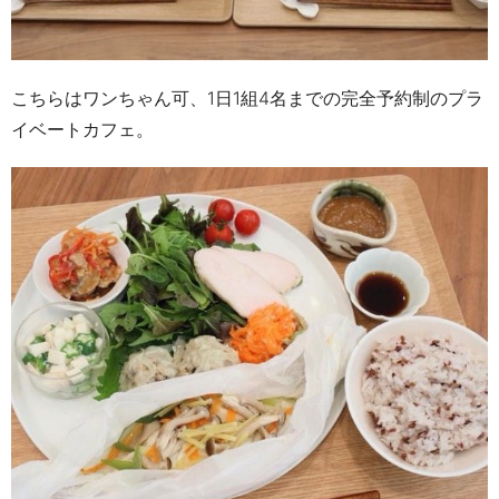
こちらはワンちゃん可、
1
日
1
組
4
名までの完全予約制のプラ
イベートカフェ。