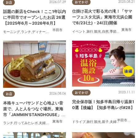
2025.08.21
2026.07.29
おでかけ
お店
仕掛け花火で彩る光の滝！「サマ
話題の新店をCheck！ここ1年以内
ーフェスタ元浜」東海市元浜公園
に半田市でオープンしたお店 26選
で8/23(土)・24(日)開催
【2025年6月～2026年6月】
東海市
半田市
イベント
,
旅行
,
観光
,
自然
,
季節ネタ
,
花火
モーニング
,
ランチ
,
ディナー
,
アルコール
,
ラーメン
,
パン
,
カフェ
,
スイーツ
,
テイクアウト
,
開
2023.11.11
おでかけ
2026.08.06
お店
完全保存版！知多半島日帰り温泉1
本格キューバサンドと心地よい音
0選【後編】【知多半島レポ#28】
楽で、人と人をつなぐ場所。東海
市「JAMMIN'STANDHOUSE」に
行ってみた
半田市
,
常滑
東海市
ドライブ
,
旅行
,
観光
,
親子
,
夫婦
,
家族
,
知多半
ランチ
,
行ってみたレポ
,
夫婦
,
おひとりさま
,
友人