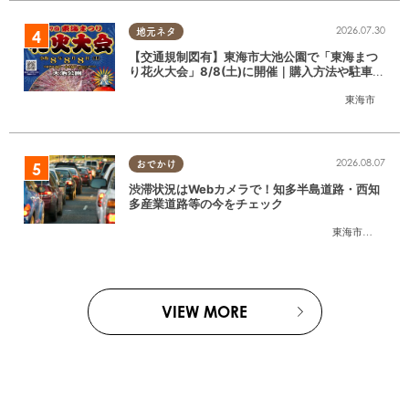
2026.07.30
地元ネタ
【交通規制図有】東海市大池公園で「東海まつ
り花火大会」8/8(土)に開催｜購入方法や駐車場
情報は？
東海市
2026.08.07
おでかけ
渋滞状況はWebカメラで！知多半島道路・西知
多産業道路等の今をチェック
東海市
,
大府市
,
知
VIEW MORE