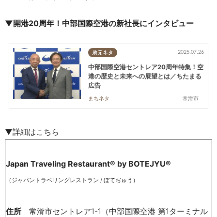
▼開港20周年！
中部国際空港の新社長にインタビュー
2025.07.26
地元ネタ
中部国際空港セントレア20周年特集！空
港の歴史と未来への展望とは／ちたまる
広告
常滑市
まちネタ
▼詳細はこちら
Japan Traveling Restaurant® by BOTEJYU®
（ジャパントラベリングレストラン
/
ぼてぢゅう）
住所
常滑市セントレア1-1（中部国際空港 第1ターミナル