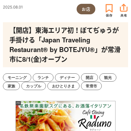
2025.08.01
お店
【開店】東海エリア初！ぼてぢゅうが
手掛ける「Japan Traveling
Restaurant® by BOTEJYU®」が常滑
市に8/1(金)オープン
モーニング
ランチ
ディナー
開店
観光
家族
カップル
おひとりさま
常滑市