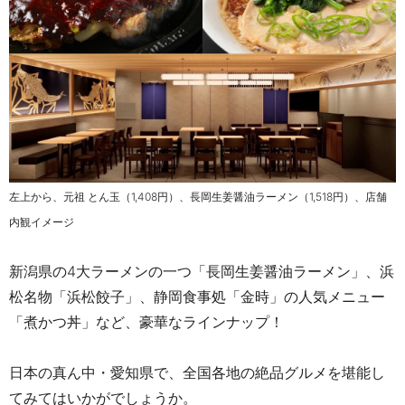
左上から、元祖 とん玉（1,408円）、長岡生姜醤油ラーメン
（1,518円）、店舗
内観イメージ
新潟県の4大ラーメンの一つ「長岡生姜醤油ラーメン」、浜
松名物「浜松餃子」、静岡食事処「金時」の人気メニュー
「煮かつ丼」など、豪華なラインナップ！
日本の真ん中・愛知県で、全国各地の絶品グルメを
堪能し
てみてはいかがでしょうか。