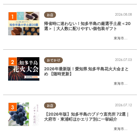
2026.08.08
お店
帰省時に迷わない！知多半島の厳選手土産＜20
選＞｜大人数に配りやすい個包装ギフト
東海市
,
大府市
,
知
2026.07.03
おでかけ
2026年最新版！愛知県 知多半島花火大会まと
め 【随時更新】
東海市
,
大府市
,
知
2026.07.12
お店
【2026年版】知多半島のブドウ直売所 72選｜
大府市・東浦町ほかエリア別に一挙紹介
東海市
,
大府市
,
東