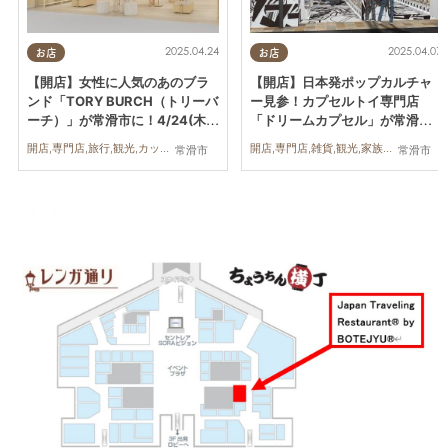
2025.04.24
2025.04.07
お店
お店
【開店】女性に人気のあのブラ
【開店】日本発ポップカルチャ
ンド「TORY BURCH（トリーバ
ー見参！カプセルトイ専門店
ーチ）」が常滑市に！4/24(木)
「ドリームカプセル」が常滑市
～2026年秋まで期間限定オープ
に4/7(月)オープン
開店,専門店,旅行,観光,カップル,おひとりさま
開店,専門店,雑貨,観光,家族,おひとりさま,友人
常滑市
常滑市
ン