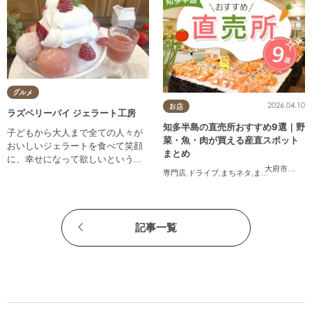
グルメ
2026.04.10
お店
ラズベリーパイ ジェラート工房
知多半島の直売所おすすめ9選｜野
子どもから大人まで全ての人々が
菜・魚・肉が買える産直スポット
おいしいジェラートを食べて笑顔
まとめ
に、幸せになって欲しいという願
大府市
,
知多
いを込めて自社製造をしていま
専門店
,
ドライブ
,
まちネタ
,
まとめ記事
,
夫婦
,
す。
記事一覧