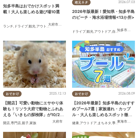
2026.07.03
地元ネタ
知多半島はおでかけスポット満
2026年版最新！愛知県・知多半島
載！大人も楽しめる遊び場10選
のビーチ・海水浴場情報<13か所>
大府市
,
東浦町
,
半田市
,
常滑市
,
美浜町
,
南知多町
ランチ
,
ドライブ
,
観光
,
アウトドア
,
親子
,
カップル
,
友人
知多市
,
常滑
ドライブ
,
観光
,
アウトドア
,
自然
,
まちネタ
,
季
2025.12.13
2026.08.09
おでかけ
おでかけ
【開店】可愛い動物にエサやり体
【2026年最新】知多半島のおすす
験も！リソラ大府で動物とふれあ
めプール7選｜家族連れ・カップ
える「いきもの探検隊」が10/24
ル・大人も楽しめるスポット徹底
(金)オープン
ガイド
大府市
東海市
,
大府
開店
,
専門店
,
親子
,
家族
健康
,
アウトドア
,
まちネタ
,
季節ネタ
,
まとめ