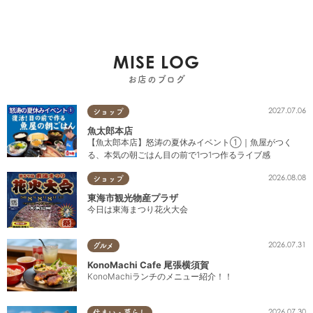
MISE LOG
お店のブログ
2027.07.06
ショップ
魚太郎本店
【魚太郎本店】怒涛の夏休みイベント①｜魚屋がつく
る、本気の朝ごはん目の前で1つ1つ作るライブ感
2026.08.08
ショップ
東海市観光物産プラザ
今日は東海まつり花火大会
2026.07.31
グルメ
KonoMachi Cafe 尾張横須賀
KonoMachiランチのメニュー紹介！！
2026.07.30
住まい・暮らし