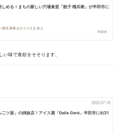
楽しめる！まちの新しい穴場食堂「餃子 権兵衛」が半田市に
,開店,家族,おひとりさま,友人
半田市
しい味で食欲をそそります。
2025.07.18
ツ坂」の姉妹店！アイス屋「Delis Geré」半田市に6/21