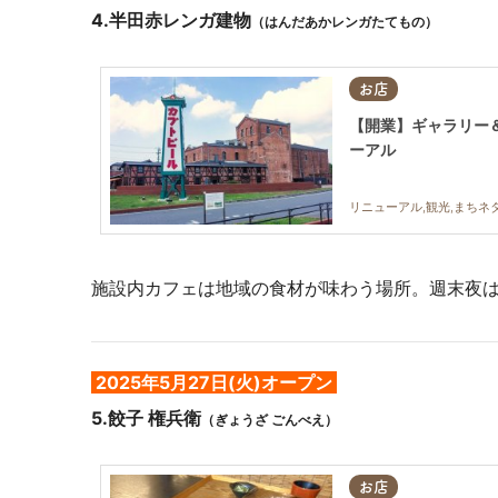
4.
半田赤レンガ建物
（はんだあかレンガたてもの）
お店
【開業】ギャラリー＆
ーアル
リニューアル,観光,まちネ
施設内カフェは地域の食材が味わう場所。週末夜
2025年5月27日(火)オープン
5.
餃子 権兵衛
（ぎょうざ ごんべえ）
お店