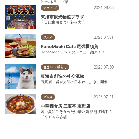
1つ作るライブ感
2026.08.08
ショップ
東海市観光物産プラザ
今日は東海まつり花火大会
2026.07.31
グルメ
KonoMachi Cafe 尾張横須賀
KonoMachiランチのメニュー紹介！！
2026.07.30
住まい・暮らし
東海市創造の杜交流館
写真展「岩合光昭の日本ねこ歩き」開催!
2026.07.21
グルメ
中華麺食房 三宝亭 東海店
暑い夏にこそ食べたい辛い麺 話題沸騰中の
「全とろ麻婆麺」