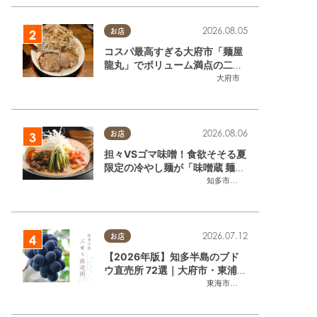
2026.08.05
お店
コスパ最高すぎる大府市「麺屋
龍丸」でボリューム満点の二郎
系ラーメンを堪能してきた
大府市
2026.08.06
お店
担々VSゴマ味噌！食欲そそる夏
限定の冷やし麺が「味噌蔵 麺四
朗 半田店・知多店」で登場／ち
知多市
,
半田市
たまる広告
2026.07.12
お店
【2026年版】知多半島のブド
ウ直売所 72選｜大府市・東浦町
ほかエリア別に一挙紹介
東海市
,
大府市
,
東浦町
,
半田市
,
美