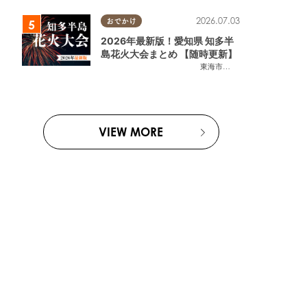
2026.07.03
おでかけ
2026年最新版！愛知県 知多半
島花火大会まとめ 【随時更新】
東海市
,
大府市
,
知多市
,
東浦町
,
阿
VIEW MORE