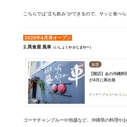
こちらでは“立ち飲み”ができるので、サッと食べ
2025年4月再オープン
2.異食屋 風車
（いしょくや かじまやー）
お店
【開店】あの沖縄料
が4月に再出発
ディナー,アルコール,リニ
ゴーヤチャンプルーや泡盛など、沖縄県の料理や