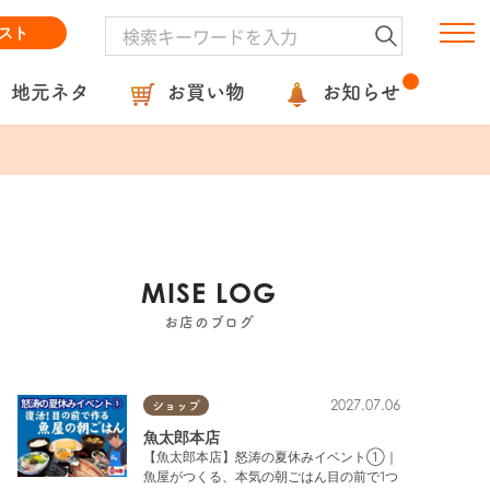
スト
地元ネタ
お買い物
お知らせ
MISE LOG
お店のブログ
2027.07.06
ショップ
魚太郎本店
【魚太郎本店】怒涛の夏休みイベント①｜
魚屋がつくる、本気の朝ごはん目の前で1つ