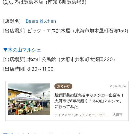
②まるは豊浜本店（南知多町豊
浜峠8）
[店舗名]
Bears kitchen
[出店場所] ビック・エス加木屋（東海市加木屋町石塚150）
▼木の山マルシェ
[出店場所] 木の山公民館（大府市共和町大深田220）
[出店時間] 8:30～11:00
2025.07.26
おでかけ
新鮮野菜の販売＆キッチンカー出店も！
大府市で8年間続く「木の山マルシェ」
に行ってみた
大府市
テイクアウト,キッチンカー,ドライブ,旅行,まちネタ,行ってみたレポ,ワンコイン,KURUTOHP