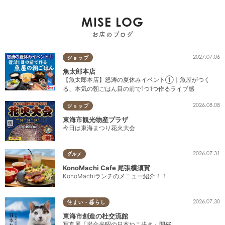
MISE LOG
お店のブログ
2027.07.06
ショップ
魚太郎本店
【魚太郎本店】怒涛の夏休みイベント①｜魚屋がつく
る、本気の朝ごはん目の前で1つ1つ作るライブ感
2026.08.08
ショップ
東海市観光物産プラザ
今日は東海まつり花火大会
2026.07.31
グルメ
KonoMachi Cafe 尾張横須賀
KonoMachiランチのメニュー紹介！！
2026.07.30
住まい・暮らし
東海市創造の杜交流館
写真展「岩合光昭の日本ねこ歩き」開催!