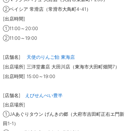
②ベイシア 常滑店（常滑市大鳥町4-41）
[出店時間]
①11
:0
0～20:00
②11:00～19:00
[店舗名]
天使のり
んご飴 東海店
[出店場所] 三洋堂書店 大田川店（東海市大田町畑間7）
[出店時間] 15:00～19:00
[店舗名]
えびせんべい豊半
[出店場所]
①JAあぐりタウン げんきの郷（大府市吉田町正右エ門新
田1-1）