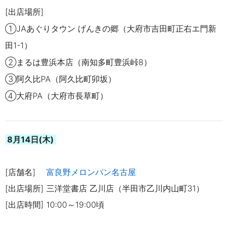
[出店場所]
①JAあぐりタウン げんきの郷（大府市吉田町正右エ門新
田1-1）
②まるは豊浜本店（南知多町豊
浜峠8）
③阿久比PA（阿久比町卯坂）
④大府PA（大府市長草町）
8月14日(木)
[店舗名]
富良野メロンパン名古屋
[出店場所] 三洋堂書店 乙川店（半田市乙川内山町31）
[出店時間] 10:00～19:00頃