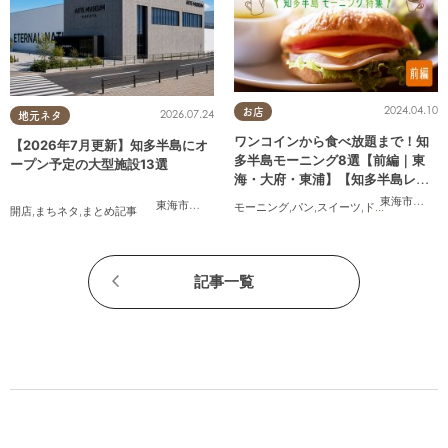
2024.04.10
お店
2026.07.24
地元ネタ
ワンコインから食べ放題まで！知
【2026年7月更新】知多半島にオ
多半島モーニング8選【前編｜東
ープン予定の大型施設13選
海・大府・東浦】【知多半島レポ#
33】
東海市
,
大府
東海市
,
大府市
,
知多市
,
美浜町
,
南知多町
モーニング
,
パン
,
スイーツ
,
ドライブ
,
旅行
,
観
開店
,
まちネタ
,
まとめ記事
記事一覧