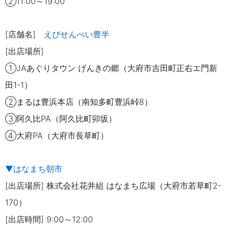
②11:00～19:00
[店舗名]
えびせんべい豊半
[出店場所]
①JAあぐりタウン げんきの郷（大府市吉田町正右エ門新
田1-1）
②まるは豊浜本店（南知多町豊
浜峠8）
③阿久比PA（阿久比町卯坂）
④大府PA（大府市長草町）
▼はなまち朝市
[出店場所] 株式会社花井組 はなまち広場（大府市若草町2-
170）
[出店時間] 9:00～12:00