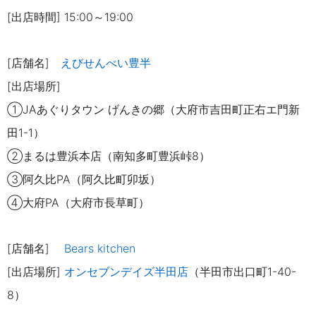
[出店時間] 15:00～19:00
[店舗名]
えびせんべい豊半
[出店場所]
①JAあぐりタウン げんきの郷（大府市吉田町正右エ門新
田1-1）
②まるは豊浜本店（南知多町豊
浜峠8）
③阿久比PA（阿久比町卯坂）
④大府PA（大府市長草町）
[店舗名]
Bears kitchen
[出店場所]
オンセブンデイズ半田店
（半田市出口町1-40-
8）