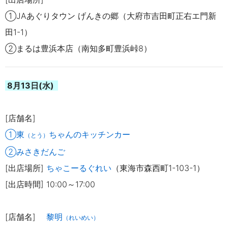
①JAあぐりタウン げんきの郷（大府市吉田町正右エ門新
田1-1）
②まるは豊浜本店（南知多町豊
浜峠8）
8月13日(水)
[店舗名]
①東
ちゃんのキッチンカー
（とう）
②みさきだんご
[出店場所]
ちゃこーるぐれい
（東海市森西町1-103-1）
[出店時間] 10:00～17:00
[店舗名]
黎明
（れいめい）