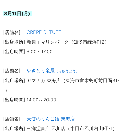
8月11日(月)
[店舗名]
CREPE DI TUTTI
[出店場所] 新舞子マリンパーク（知多市緑浜町2）
[出店時間] 9:00～17:00
[店舗名]
やきとり竜鳳
（りゅうほう）
[出店場所] ヤ
マナカ 東海店（東海市富木島町前田面31-
1）
[出店時間] 1
4:00～20:00
[店舗名]
天使のり
んご飴 東海店
[出店場所] 三洋堂書店 乙川店（半田市乙川内山町31）