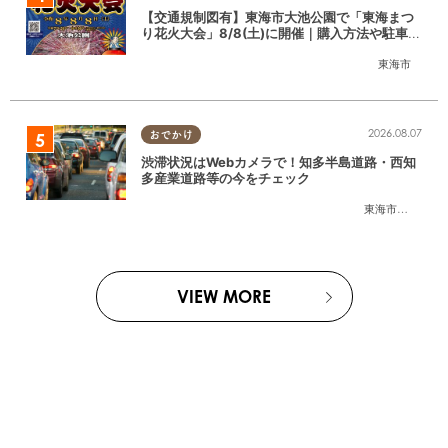
【交通規制図有】東海市大池公園で「東海まつ
り花火大会」8/8(土)に開催｜購入方法や駐車場
情報は？
東海市
2026.08.07
おでかけ
渋滞状況はWebカメラで！知多半島道路・西知
多産業道路等の今をチェック
東海市
,
大府市
,
知
VIEW MORE