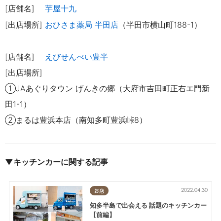
[店舗名]
芋屋十九
[出店場所]
おひさま薬局 半田店
（
半田市横山町188-1
）
[店舗名]
えびせんべい豊半
[出店場所]
①JAあぐりタウン げんきの郷（大府市吉田町正右エ門新
田1-1）
②まるは豊浜本店（南知多町豊
浜峠8）
▼キッチンカーに関する記事
2022.04.30
お店
知多半島で出会える 話題のキッチンカー
【前編】