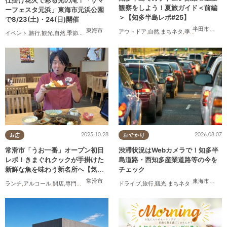
観察をしよう！夏旅ガイド＜前編
ーフェスタ元浜」東海市元浜公園
＞【知多半島レポ#25】
で8/23(土)・24(日)開催
半田市
,
武豊
東海市
アウトドア
,
自然
,
まちネタ
,
季節ネタ
,
親子
,
家
イベント
,
旅行
,
観光
,
自然
,
季節ネタ
,
花火
2025.10.28
2026.08.07
お店
おでかけ
常滑市「うお一番」オープン初日
渋滞状況はWebカメラで！知多半
レポ！きまぐれクックが手掛けた
島道路・西知多産業道路等の今を
新鮮な魚を味わう新名所へ【気に
チェック
なるリサーチ#31】
常滑市
東海市
,
大府
ランチ
,
アルコール
,
開店
,
専門店
,
気になるリサーチ
ドライブ
,
家族
,
,
おひとりさま
旅行
,
観光
,
まちネタ