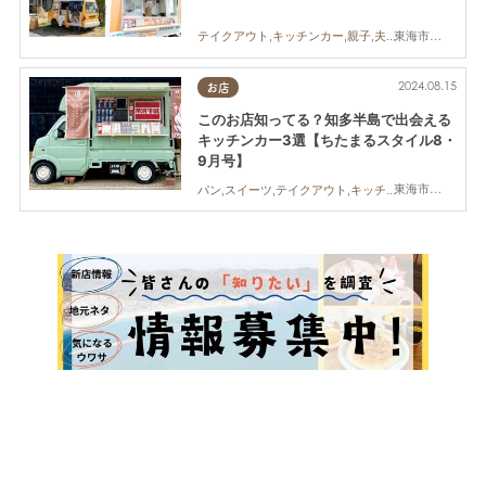
東海市,大府市,知多市,阿久比町,半田市,武豊町,南知多町,常滑市,美浜町,東浦町
テイクアウト,キッチンカー,親子,夫婦,家族,カップル,おひとりさま,友人,ペット,知多半島
2024.08.15
お店
このお店知ってる？知多半島で出会える
キッチンカー3選【ちたまるスタイル8・
9月号】
東海市,知多市,半田市,常滑市
パン,スイーツ,テイクアウト,キッチンカー,ちたまるスタイル掲載店