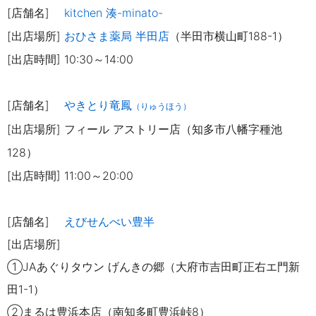
[店舗名]
kitchen 湊-minato-
[出店場所]
おひさま薬局 半田店
（
半田市横山町188-1
）
[出店時間]
10:30～14:00
[店舗名]
やきとり竜鳳
（りゅうほう）
[出店場所] フィール アストリー店（知多市八幡字種池
128）
[出店時間] 11:00
～20:00
[店舗名]
えびせんべい豊半
[出店場所]
①JAあぐりタウン げんきの郷（大府市吉田町正右エ門新
田1-1）
②まるは豊浜本店（南知多町豊
浜峠8）