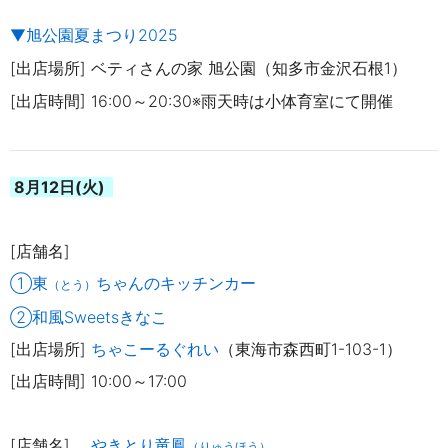
▼旭公園夏まつり2025
[出店場所] ベティさんの家 旭公園（知多市金沢石根1）
[出店時間] 16:00～20:30※雨天時は小体育室にて開催
8月12日(火)
[店舗名]
①東
ちゃんのキッチンカー
（とう）
②和風Sweetsきなこ
[出店場所]
ちゃこーるぐれい
（東海市森西町1-103-1）
[出店時間] 10:00～17:00
[店舗名]
やきとり竜鳳
（りゅうほう）