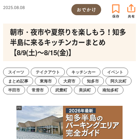
2025.08.08
おでかけ
朝市・夜市や夏祭りを楽しもう！知多
半島に来るキッチンカーまとめ
【8/9(土)～8/15(金)】
スイーツ
テイクアウト
キッチンカー
イベント
まとめ記事
東海市
大府市
知多市
阿久比町
半田市
常滑市
武豊町
美浜町
南知多町