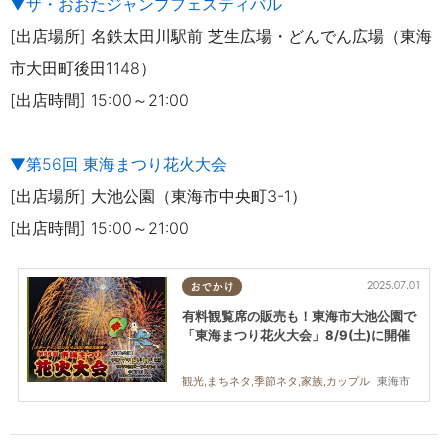
▼ザ・お
おたジャンプフェスティバル
[出店場所] 名鉄太田川駅前 芝生広場・どんでん広場（東海
市大田町後田1148）
[出店時間] 15:00～21:00
▼第56回 東海まつり花火大会
[出店場所] 大池公園（東海市中央町3-1）
[出店時間] 15:00～21:00
2025.07.01
おでかけ
有料観覧席の販売も！東海市大池公園で
「東海まつり花火大会」8/9(土)に開催
東海市
観光,まちネタ,季節ネタ,家族,カップル