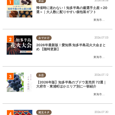
2026.08.08
お店
帰省時に迷わない！知多半島の厳選手土産＜20
選＞｜大人数に配りやすい個包装ギフト
東海市
,
大府市
,
知
2026.07.03
おでかけ
2026年最新版！愛知県 知多半島花火大会まと
め 【随時更新】
東海市
,
大府市
,
知
2026.07.12
お店
【2026年版】知多半島のブドウ直売所 72選｜
大府市・東浦町ほかエリア別に一挙紹介
東海市
,
大府市
,
東
2026.07.30
地元ネタ