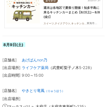
2025.07.31
おでかけ
週末は各地区で夏祭り開催！知多半島に
来るキッチンカーまとめ【8/2(土)～8/8
(金)】
東海市,大府市,知多市,阿久比町,半田市,常滑市,武豊町,美浜町,南知多町
スイーツ,テイクアウト,キッチンカー,イベント,まとめ記事
8月9
日(土)
[店舗名]
あげぱんnon乃
[出店場
所]
ライフケア薬局
（武豊町梨子ノ木5-228）
[出店時間] 9:00～15:00
[店舗名]
やきとり竜鳳
（りゅうほう）
[出店場所]
①マックスバリュ 大府店（大府市東新町1-235
）