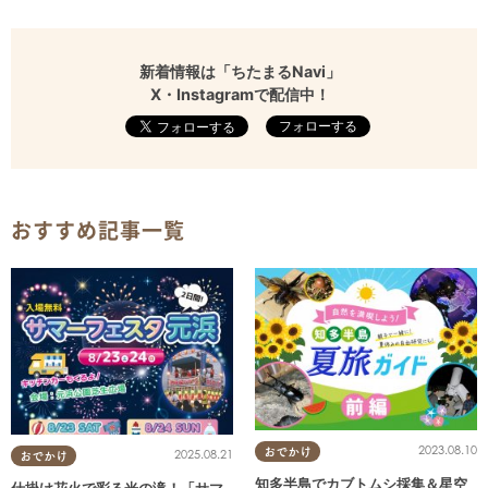
新着情報は「ちたまるNavi」
X・Instagramで配信中！
フォローする
おすすめ記事一覧
2023.08.10
おでかけ
2025.08.21
おでかけ
知多半島でカブトムシ採集＆星空
仕掛け花火で彩る光の滝！「サマ