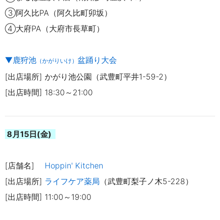
③阿久比PA（阿久比町卯坂）
④大府PA（大府市長草町）
▼鹿狩池
盆踊り大会
（かがりいけ）
[出店場所] かがり池公園（武豊町平井1-59-2）
[出店時間] 18:30～21:00
8月15日(金)
[店舗名]
Hoppin' Kitchen
[出店場
所]
ライフケア薬局
（武豊町梨子ノ木5-228）
[出店時間] 11:00～19
:00