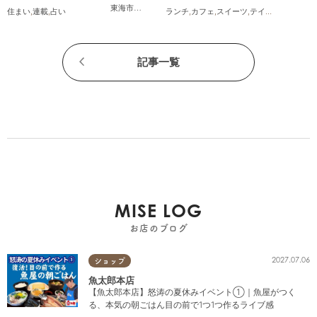
東海市
,
大府市
,
知多市
,
東浦町
,
阿久比町
,
半田市
,
常滑市
,
武豊
住まい
,
連載
,
占い
ランチ
,
カフェ
,
スイーツ
,
テイクアウト
記事一覧
MISE LOG
お店のブログ
2027.07.06
ショップ
魚太郎本店
【魚太郎本店】怒涛の夏休みイベント①｜魚屋がつく
る、本気の朝ごはん目の前で1つ1つ作るライブ感