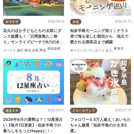
2026.08.06
2026.05.10
おでかけ
お店
花火のほか子どもたちの太鼓にダ
知多半島モーニング巡り｜テラス
ンス披露も！「日間賀島たこ祭
席で海を楽しむ朝活から、地元で
り」サンライズビーチで8/12(水)
愛される喫茶店まで網羅
開催
南知多町
東海市
,
知多
イベント
,
旅行
,
観光
,
自然
,
季節ネタ
,
花火
モーニング
,
パン
,
カフェ
,
まとめ記事
,
コスパ
2026.08.01
2023.07.19
地元ネタ
クローズアップ
2026年8月の運勢は？｜12星座占
フォロワー3.5万人超え！あいちた
い【毎月1日更新】-知多半島での
ちゃん厳選「知多半島のかき氷5
暮らしをもっとHappyに！-
選」