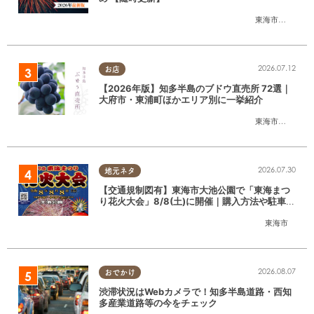
東海市
,
大府市
,
知
2026.07.12
お店
【2026年版】知多半島のブドウ直売所 72選｜
大府市・東浦町ほかエリア別に一挙紹介
東海市
,
大府市
,
東
2026.07.30
地元ネタ
【交通規制図有】東海市大池公園で「東海まつ
り花火大会」8/8(土)に開催｜購入方法や駐車場
情報は？
東海市
2026.08.07
おでかけ
渋滞状況はWebカメラで！知多半島道路・西知
多産業道路等の今をチェック