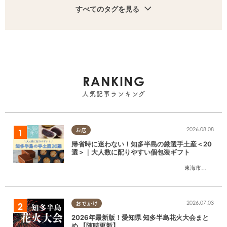
すべてのタグを見る
RANKING
人気記事ランキング
2026.08.08
お店
帰省時に迷わない！知多半島の厳選手土産＜20
選＞｜大人数に配りやすい個包装ギフト
東海市
,
大府市
,
知
2026.07.03
おでかけ
2026年最新版！愛知県 知多半島花火大会まと
め 【随時更新】