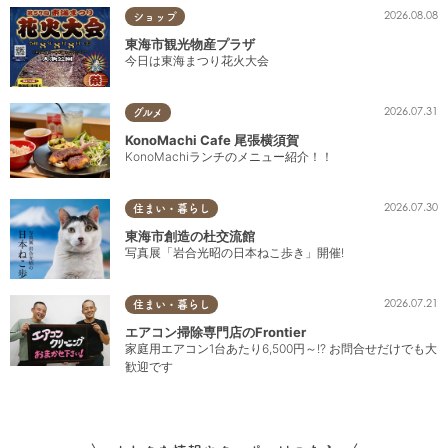
2026.08.08
ショップ
東海市観光物産プラザ
今日は東海まつり花火大会
2026.07.31
グルメ
KonoMachi Cafe 尾張横須賀
KonoMachiランチのメニュー紹介！！
2026.07.30
住まい・暮らし
東海市創造の杜交流館
写真展「岩合光昭の日本ねこ歩き」開催!
2026.07.21
住まい・暮らし
エアコン掃除専門店のFrontier
家庭用エアコン1台あたり6,500円～!? お問合せだけでも大
歓迎です