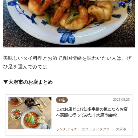
美味しいタイ料理とお酒で異国情緒を味わいたい人は、ぜ
ひ足を運んでみては。
▼大府市のお店まとめ
2025.08.25
お店
このお店どこ!?知多半島の気になるお店
へ実際に行ってみた｜大府市編#2
大府市
ランチ,ディナー,カフェ,テイクアウト,まちネタ,まとめ記事,KURUTOHP