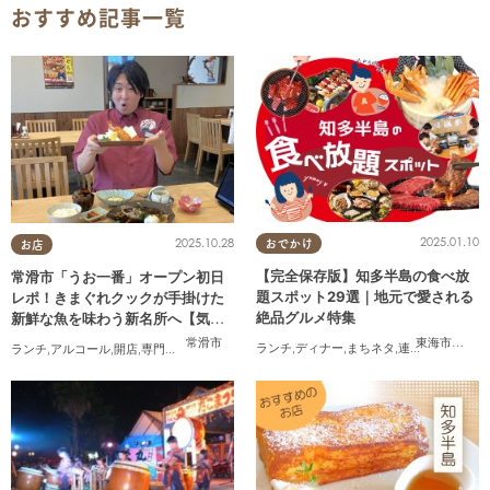
おすすめ記事一覧
2025.01.10
2025.10.28
おでかけ
お店
【完全保存版】知多半島の食べ放
常滑市「うお一番」オープン初日
題スポット29選｜地元で愛される
レポ！きまぐれクックが手掛けた
絶品グルメ特集
新鮮な魚を味わう新名所へ【気に
なるリサーチ#31】
東海市
,
大府
常滑市
ランチ
,
ディナー
,
まちネタ
,
連載
,
コスパ抜群
ランチ
,
アルコール
,
開店
,
専門店
,
気になるリサーチ
,
家族
,
おひとりさま