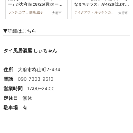
ー」が大府市に8/25(月)オープ
なまちテラス」が4/26(土)オー
ン
プン
ランチ,カフェ,開店,親子
テイクアウト,キッチンカー,開店,まちネタ,家族,KURUTOHP
大府市
大府市
▼詳細はこちら
タイ風居酒屋 しぃちゃん
住所
大府市柊山町2-434
電話
090-7303-9610
営業時間
17:00~24:00
定休日
無休
駐車場
有