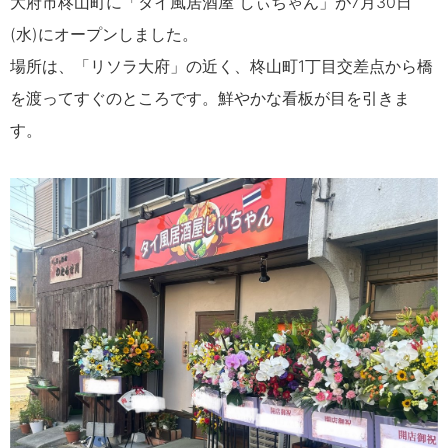
大府市柊山町に「タイ風居酒屋 しぃちゃん」が
7
月
30
日
(
水
)に
オープンしました。
場所は、「リソラ大府」の近く、柊山町1丁目交差点から橋
を渡ってすぐのところです。鮮やかな看板が目を引きま
す。