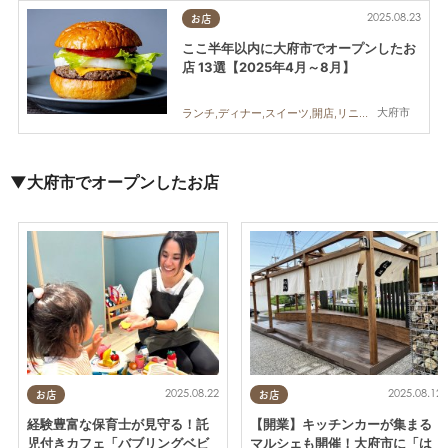
2025.08.23
お店
ここ半年以内に大府市でオープンしたお
店 13選【2025年4月～8月】
大府市
ランチ,ディナー,スイーツ,開店,リニューアル,まとめ記事,親子,家族,KURUTOHP
▼大府市でオープンしたお店
2025.08.22
2025.08.12
お店
お店
経験豊富な保育士が見守る！託
【開業】キッチンカーが集まる
児付きカフェ「バブリングベビ
マルシェも開催！大府市に「は