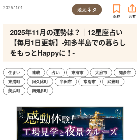
2025.11.01
地元ネタ
2025年11月の運勢は？｜12星座占い
【毎月1日更新】-知多半島での暮らし
をもっとHappyに！-
住まい
連載
占い
東海市
大府市
知多市
東浦町
阿久比町
半田市
常滑市
武豊町
美浜町
南知多町