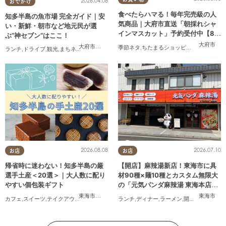
2026.04.08
おでかけ
食べたらハマる！毎年完売級の人
知多半島の魚市場 完全ガイド｜安
気商品｜大府市直送「朝採れシャ
い・新鮮・朝市など地元民が選
インマスカット」予約受付中【8/2
ぶ“神セブン”はここ！
0頃より順次配送】／ちたまるショ
大府市
大府市
,
半田市
,
常滑市
,
美浜町
,
南知多町
季節ネタ
,
ちたまるショッピング
,
夫婦
,
家族
,
ランチ
,
ドライブ
,
観光
,
まちネタ
,
連載
,
家族
,
カップル
,
友人
ッピング
2026.08.08
2026.07.10
お店
お店
帰省時に迷わない！知多半島の厳
【開店】麻辣湯新店！東海市に具
選手土産＜20選＞｜大人数に配り
材90種×麺10種とカスタム無限大
やすい個包装ギフト
の「元気パンダ麻辣湯 東海本店」
が6/12(金)オープン
東海市
,
大府市
,
知多市
,
東浦町
,
阿久比町
,
半田市
,
常滑市
東海市
,
武豊
カフェ
,
スイーツ
,
テイクアウト
,
まとめ記事
ランチ
,
ディナー
,
ラーメン
,
開店
,
夫婦
,
カップ