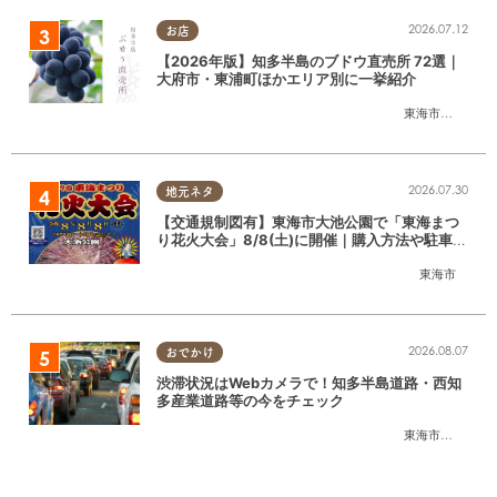
2026.07.12
お店
【2026年版】知多半島のブドウ直売所 72選｜
大府市・東浦町ほかエリア別に一挙紹介
東海市
,
大府市
,
東
2026.07.30
地元ネタ
【交通規制図有】東海市大池公園で「東海まつ
り花火大会」8/8(土)に開催｜購入方法や駐車場
情報は？
東海市
2026.08.07
おでかけ
渋滞状況はWebカメラで！知多半島道路・西知
多産業道路等の今をチェック
東海市
,
大府市
,
知