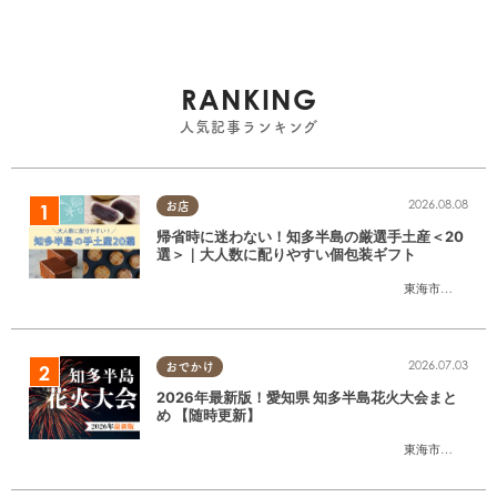
RANKING
人気記事ランキング
2026.08.08
お店
帰省時に迷わない！知多半島の厳選手土産＜20
選＞｜大人数に配りやすい個包装ギフト
東海市
,
大府市
,
知
2026.07.03
おでかけ
2026年最新版！愛知県 知多半島花火大会まと
め 【随時更新】
東海市
,
大府市
,
知