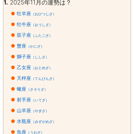
1.
2025年11月の運勢は？
●
牡羊座
（おひつじざ）
●
牡牛座
（おうしざ）
●
双子座
（ふたござ）
●
蟹座
（かにざ）
●
獅子座
（ししざ）
●
乙女座
（おとめざ）
●
天秤座
（てんびんざ）
●
蠍座
（さそりざ）
●
射手座
（いてざ）
●
山羊座
（やぎざ）
●
水瓶座
（みずがめざ）
●
魚座
（うおざ）