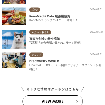
2026.07.31
グルメ
KonoMachi Cafe 尾張横須賀
KonoMachiランチのメニュー紹介！！
2026.07.30
住まい・暮らし
東海市創造の杜交流館
写真展「岩合光昭の日本ねこ歩き」開催!
2026.07.21
ショップ
DISCOVERY WORLD
Final SALE 8/1（土）～開催 デザイナーズブランドがお
得に！
オトクな情報やクーポンはこちら
VIEW MORE