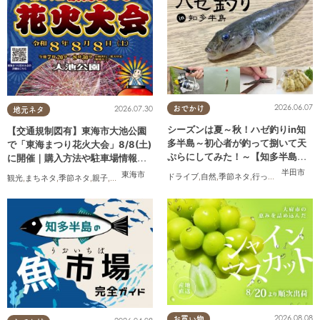
2026.06.07
2026.07.30
おでかけ
地元ネタ
シーズンは夏～秋！ハゼ釣りin知
【交通規制図有】東海市大池公園
多半島～初心者が釣って捌いて天
で「東海まつり花火大会」8/8(土)
ぷらにしてみた！～【知多半島レ
に開催｜購入方法や駐車場情報
ポ#14】
は？
半田市
東海市
ドライブ
,
自然
,
季節ネタ
,
行ってみたレポ
,
夫
観光
,
まちネタ
,
季節ネタ
,
親子
,
夫婦
,
家族
,
カップル
,
友人
,
花火
2026.08.08
お買い物