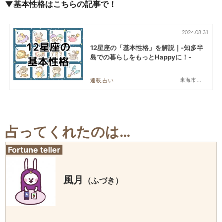
▼基本性格はこちらの記事で！
2024.08.31
12星座の「基本性格」を解説｜-知多半
島での暮らしをもっとHappyに！-
東海市,大府市,知多市,東浦町,阿久比町,半田市,常滑市,武豊町,美浜町,南知多町
連載,占い
占ってくれたのは…
Fortune teller
風月
（ふづき）