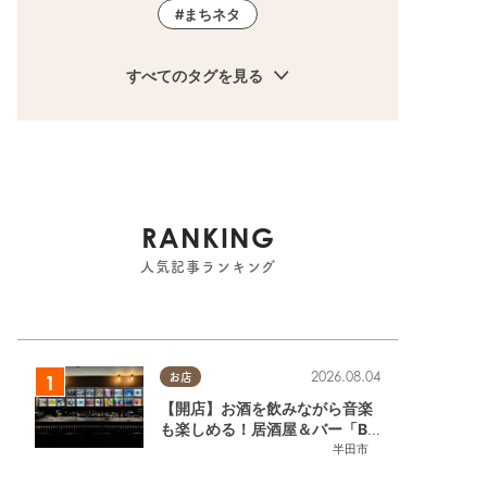
まちネタ
すべてのタグを見る
RANKING
人気記事ランキング
2026.08.04
お店
【開店】お酒を飲みながら音楽
も楽しめる！居酒屋＆バー「BL
OOMY（ブルーミー）」が7/3
半田市
(金)半田市でオープン