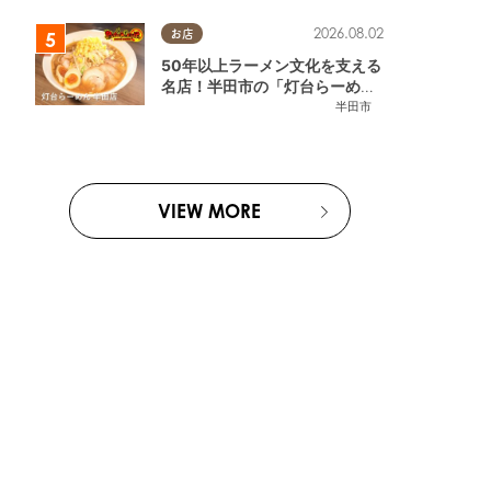
2026.08.02
お店
50年以上ラーメン文化を支える
名店！半田市の「灯台らーめん
半田店」へ【熱血ラーメン伝 8
半田市
月放送】
VIEW MORE