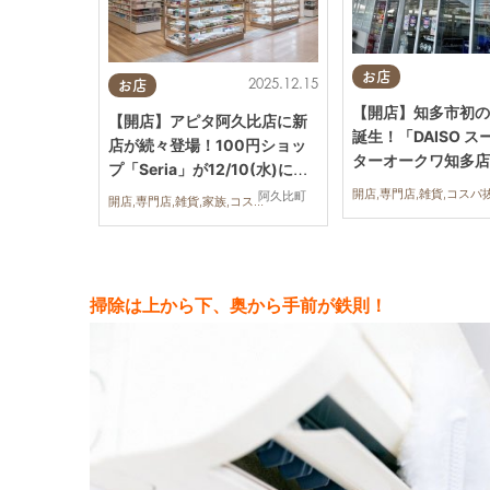
お店
2025.12.15
お店
【開店】知多市初の
【開店】アピタ阿久比店に新
誕生！「DAISO 
店が続々登場！100円ショッ
ターオークワ知多店」
プ「Seria」が12/10(水)に開
(金)オープン
店
阿久比町
開店,専門店,雑貨,家族,コスパ抜群
掃除は上から下、奥から手前が鉄則！