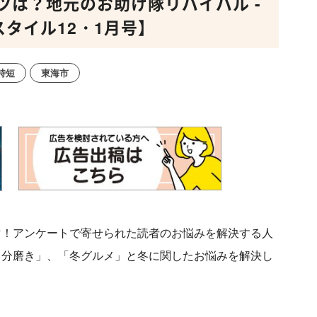
ツは？地元のお助け隊リバイバル -
スタイル12・1月号】
時短
東海市
マ！
アンケートで寄せられた読者のお悩みを解決する人
自分磨き」、「冬グルメ」と冬に関したお
悩みを解決し