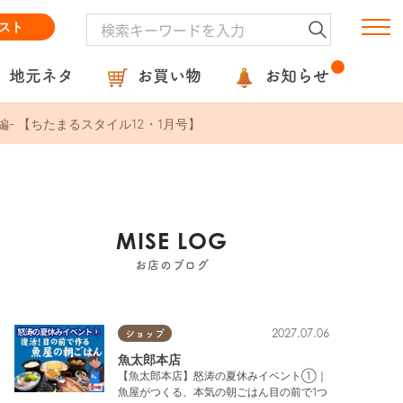
スト
地元ネタ
お買い物
お知らせ
- 【ちたまるスタイル12・1月号】
MISE LOG
お店のブログ
2027.07.06
ショップ
魚太郎本店
【魚太郎本店】怒涛の夏休みイベント①｜
魚屋がつくる、本気の朝ごはん目の前で1つ