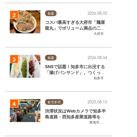
2026.08.05
お店
コスパ最高すぎる大府市「麺屋
龍丸」でボリューム満点の二郎
系ラーメンを堪能してきた
大府市
2026.08.04
お店
SNSで話題！知多市に出没する
「揚げパンサンド」。つくって
いるのはお祭りお兄さん!?【ち
知多市
たまる調査隊#55】
2025.08.15
おでかけ
渋滞状況はWebカメラで知多半
島道路・西知多産業道路等をチ
ェック
東海市
,
大府市
,
知多市
,
東浦町
,
常