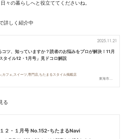
、日々の暮らしへと役立ててくださいね。
」で詳しく紹介中
2025.11.21
るコツ、知っていますか？読者のお悩みをプロが解決！11月
スタイル12・1月号」見ドコロ解説
ル,カフェ,スイーツ,専門店,ちたまるスタイル掲載店
東海市,大府市,知多市,東浦町,阿久比町,半田市,常滑市,武豊町,美浜町,南知多町
見る
２・１月号 No.152-ちたまるNavi