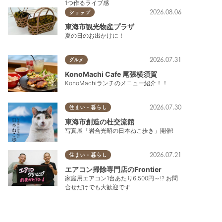
1つ作るライブ感
2026.08.06
ショップ
東海市観光物産プラザ
夏の日のお出かけに！
2026.07.31
グルメ
KonoMachi Cafe 尾張横須賀
KonoMachiランチのメニュー紹介！！
2026.07.30
住まい・暮らし
東海市創造の杜交流館
写真展「岩合光昭の日本ねこ歩き」開催!
2026.07.21
住まい・暮らし
エアコン掃除専門店のFrontier
家庭用エアコン1台あたり6,500円～!? お問
合せだけでも大歓迎です