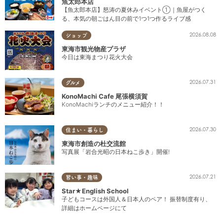
魚太郎本店
【魚太郎本店】怒涛の夏休みイベント①｜魚屋がつく
る、本気の朝ごはん目の前で1つ1つ作るライブ感
2026.08.08
ショップ
東海市観光物産プラザ
今日は東海まつり花火大会
2026.07.31
グルメ
KonoMachi Cafe 尾張横須賀
KonoMachiランチのメニュー紹介！！
2026.07.30
住まい・暮らし
東海市創造の杜交流館
写真展「岩合光昭の日本ねこ歩き」開催!
2026.07.21
習い事・趣味
Star★English School
子どもコースは外国人＆日本人のペア！ 振替制度有り、
詳細はホームページにて