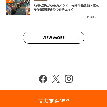
渋滞状況はWebカメラで！知多半島道路・西知
多産業道路等の今をチェック
東海市
,
大府市
,
知
VIEW MORE