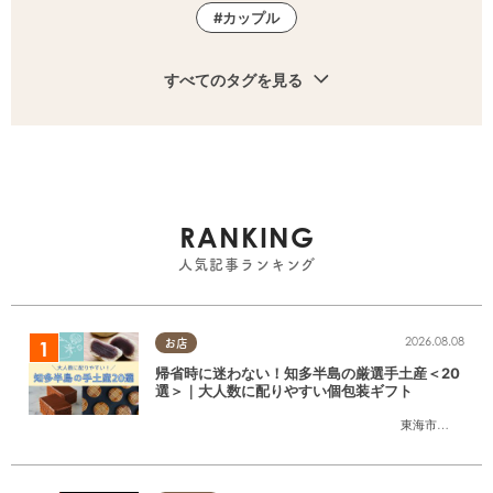
カップル
すべてのタグを見る
RANKING
人気記事ランキング
2026.08.08
お店
帰省時に迷わない！知多半島の厳選手土産＜20
選＞｜大人数に配りやすい個包装ギフト
東海市
,
大府市
,
知