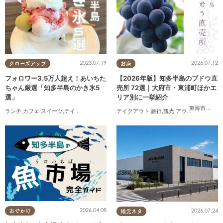
2023.07.19
2026.07.12
クローズアップ
お店
フォロワー3.5万人超え！あいちた
【2026年版】知多半島のブドウ直
ちゃん厳選「知多半島のかき氷5
売所 72選｜大府市・東浦町ほかエ
選」
リア別に一挙紹介
東海市
,
大府
ランチ
,
カフェ
,
スイーツ
,
テイクアウト
テイクアウト
,
旅行
,
観光
,
アウトドア
,
まちネ
2026.04.08
2026.07.24
おでかけ
地元ネタ