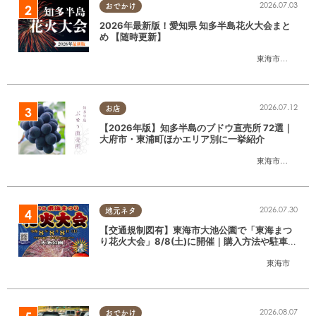
2026.07.03
おでかけ
2026年最新版！愛知県 知多半島花火大会まと
め 【随時更新】
東海市
,
大府市
,
知
2026.07.12
お店
【2026年版】知多半島のブドウ直売所 72選｜
大府市・東浦町ほかエリア別に一挙紹介
東海市
,
大府市
,
東
2026.07.30
地元ネタ
【交通規制図有】東海市大池公園で「東海まつ
り花火大会」8/8(土)に開催｜購入方法や駐車場
情報は？
東海市
2026.08.07
おでかけ