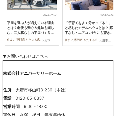
2025.09.07
2025.03.02
平屋を選ぶ人が増えている理由
「子育てをよく分かってる！」
とは？老後も安心＆趣味も楽し
と感じたモデルハウスとは？ 廊
む。二人暮らしの平屋づくり／
下なし・エアコン1台にも驚き／
ちたまる広告
ちたまる広告
住まい,専門店,ちたまる広告,親子,夫婦,家族
住まい,専門店,ちたまる広告,親子,夫婦,家族
大府市,知多市
大府市,知多市
▼お問い合わせはこちら
株式会社アニバーサリーホーム
住所
大府市柊山町3-236（本社）
電話
0120-65-6337
営業時間
9:00～18:00
定休日
水曜、祝日、年末年始休