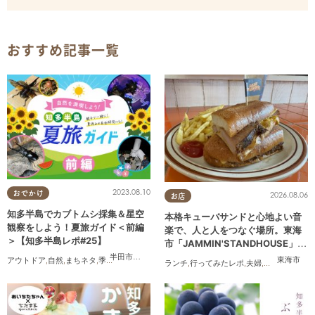
おすすめ記事一覧
2023.08.10
おでかけ
2026.08.06
お店
知多半島でカブトムシ採集＆星空
本格キューバサンドと心地よい音
観察をしよう！夏旅ガイド＜前編
楽で、人と人をつなぐ場所。東海
＞【知多半島レポ#25】
市「JAMMIN'STANDHOUSE」に
行ってみた
半田市
,
武豊町
東海市
アウトドア
,
自然
,
まちネタ
,
季節ネタ
,
親子
,
家族
,
知多半島レポ
ランチ
,
行ってみたレポ
,
夫婦
,
おひとりさま
,