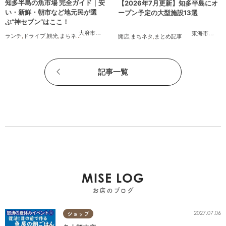
知多半島の魚市場 完全ガイド｜安
【2026年7月更新】知多半島にオ
い・新鮮・朝市など地元民が選
ープン予定の大型施設13選
ぶ“神セブン”はここ！
大府市
,
半田市
,
常滑市
,
美浜町
,
南知多町
東海市
,
大府
ランチ
,
ドライブ
,
観光
,
まちネタ
,
連載
,
家族
,
カップル
,
友人
開店
,
まちネタ
,
まとめ記事
記事一覧
MISE LOG
お店のブログ
2027.07.06
ショップ