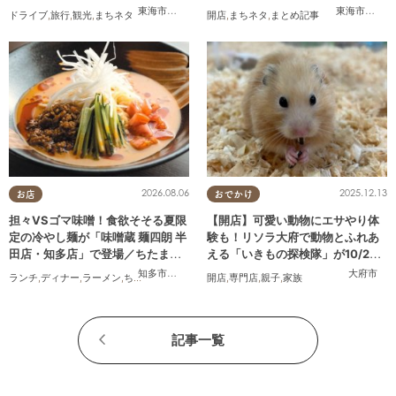
東海市
,
大府市
,
知多市
,
東浦町
,
常滑市
,
南知多町
東海市
,
大府
ドライブ
,
旅行
,
観光
,
まちネタ
開店
,
まちネタ
,
まとめ記事
2026.08.06
2025.12.13
お店
おでかけ
担々VSゴマ味噌！食欲そそる夏限
【開店】可愛い動物にエサやり体
定の冷やし麺が「味噌蔵 麺四朗 半
験も！リソラ大府で動物とふれあ
田店・知多店」で登場／ちたまる
える「いきもの探検隊」が10/24
広告
(金)オープン
知多市
,
半田市
大府市
ランチ
,
ディナー
,
ラーメン
,
ちたまる広告
開店
,
専門店
,
親子
,
家族
記事一覧