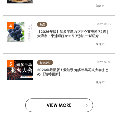
たまる広告
知多市
,
半田市
2026.07.12
お店
【2026年版】知多半島のブドウ直売所 72選｜
大府市・東浦町ほかエリア別に一挙紹介
東海市
,
大府市
,
東
2026.07.03
おでかけ
2026年最新版！愛知県 知多半島花火大会まと
め 【随時更新】
東海市
,
大府市
,
知
VIEW MORE