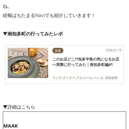
ね。
続報はちたまるNaviでも紹介していきます！
▼
南知多町の行ってみたレポ
2026.01.15
お店
このお店どこ!?知多半島の気になるお店
へ実際に行ってみた｜南知多町編#1
南知多町
ランチ,ディナー,アルコール,パン,カフェ,スイーツ,テイクアウト,専門店,まちネタ,まとめ記事,家族,ペット
▼詳細はこちら
MAAK