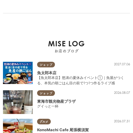
MISE LOG
お店のブログ
2027.07.06
ショップ
魚太郎本店
【魚太郎本店】怒涛の夏休みイベント①｜魚屋がつく
る、本気の朝ごはん目の前で1つ1つ作るライブ感
2026.08.07
ショップ
東海市観光物産プラザ
グイっと一杯
2026.07.31
グルメ
KonoMachi Cafe 尾張横須賀