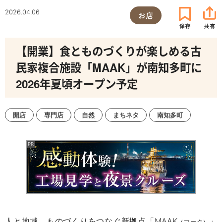
2026.04.06
お店
【開業】食とものづくりが楽しめる古
民家複合施設「MAAK」が南知多町に
2026年夏頃オープン予定
開店
専門店
自然
まちネタ
南知多町
人と地域、ものづくりをつなぐ新拠点「MAAK
」
（マーク）