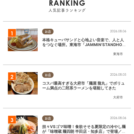
RANKING
人気記事ランキング
2026.08.06
お店
本格キューバサンドと心地よい音楽で、人と人
をつなぐ場所。東海市「JAMMIN'STANDHOU
SE」に行ってみた
東海市
2026.08.05
お店
コスパ最高すぎる大府市「麺屋 龍丸」でボリュ
ーム満点の二郎系ラーメンを堪能してきた
大府市
2026.08.06
お店
担々VSゴマ味噌！食欲そそる夏限定の冷やし麺
が「味噌蔵 麺四朗 半田店・知多店」で登場／ち