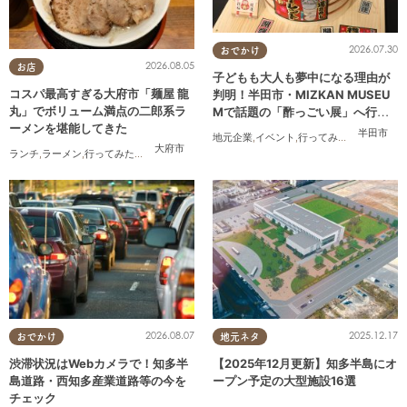
2026.07.30
おでかけ
2026.08.05
お店
子どもも大人も夢中になる理由が
コスパ最高すぎる大府市「麺屋 龍
判明！半田市・MIZKAN MUSEU
丸」でボリューム満点の二郎系ラ
Mで話題の「酢っごい展」へ行っ
ーメンを堪能してきた
てみた｜7/25(土)～8/30(日)／ち
半田市
地元企業
,
イベント
,
行ってみたレポ
,
ちたま
たまる広告
大府市
ランチ
,
ラーメン
,
行ってみたレポ
,
おひとりさま
,
コスパ抜群
2026.08.07
2025.12.17
おでかけ
地元ネタ
渋滞状況はWebカメラで！知多半
【2025年12月更新】知多半島にオ
島道路・西知多産業道路等の今を
ープン予定の大型施設16選
チェック