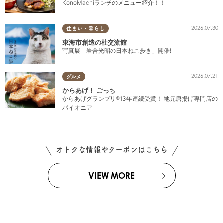
KonoMachiランチのメニュー紹介！！
2026.07.30
住まい・暮らし
東海市創造の杜交流館
写真展「岩合光昭の日本ねこ歩き」開催!
2026.07.21
グルメ
からあげ！ ごっち
からあげグランプリ®13年連続受賞！ 地元唐揚げ専門店の
パイオニア
オトクな情報やクーポンはこちら
VIEW MORE