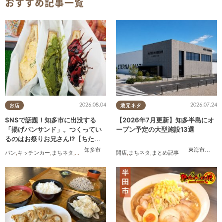
おすすめ記事一覧
2026.08.04
2026.07.24
お店
地元ネタ
SNSで話題！知多市に出没する
【2026年7月更新】知多半島にオ
「揚げパンサンド」。つくってい
ープン予定の大型施設13選
るのはお祭りお兄さん!?【ちたま
る調査隊#55】
知多市
東海市
,
大府
パン
,
キッチンカー
,
まちネタ
,
ちたまる調査隊
,
行ってみたレポ
開店
,
まちネタ
,
まとめ記事