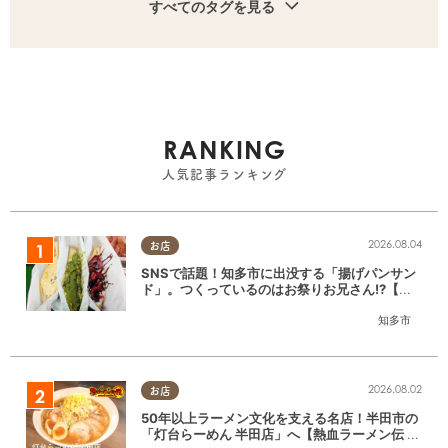
すべてのタグを見る
RANKING
人気記事ランキング
2026.08.04
お店
SNSで話題！知多市に出没する「揚げパンサン
ド」。つくっているのはお祭りお兄さん!?【ち
たまる調査隊#55】
知多市
2026.08.02
お店
50年以上ラーメン文化を支える名店！半田市の
「灯台らーめん 半田店」へ【熱血ラーメン伝 8