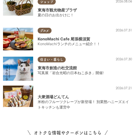
2026.08.06
ショップ
東海市観光物産プラザ
夏の日のお出かけに！
2026.07.31
グルメ
KonoMachi Cafe 尾張横須賀
KonoMachiランチのメニュー紹介！！
2026.07.30
住まい・暮らし
東海市創造の杜交流館
写真展「岩合光昭の日本ねこ歩き」開催!
2026.07.21
大衆酒場どんてん
米粉のフルーツクレープが新登場！ 別業態ハニーズエイ
トキッチンも運営中
オトクな情報やクーポンはこちら