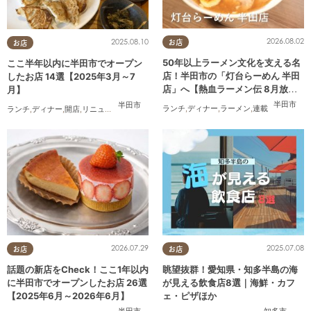
2026.08.02
2025.08.10
お店
お店
50年以上ラーメン文化を支える名
ここ半年以内に半田市でオープン
店！半田市の「灯台らーめん 半田
したお店 14選【2025年3月～7
店」へ【熱血ラーメン伝 8月放
月】
送】
半田市
半田市
ランチ
,
ディナー
,
ラーメン
,
連載
ランチ
,
ディナー
,
開店
,
リニューアル
,
まとめ記事
,
家族
2026.07.29
2025.07.08
お店
お店
話題の新店をCheck！ここ1年以内
眺望抜群！愛知県・知多半島の海
に半田市でオープンしたお店 26選
が見える飲食店8選｜海鮮・カフ
【2025年6月～2026年6月】
ェ・ピザほか