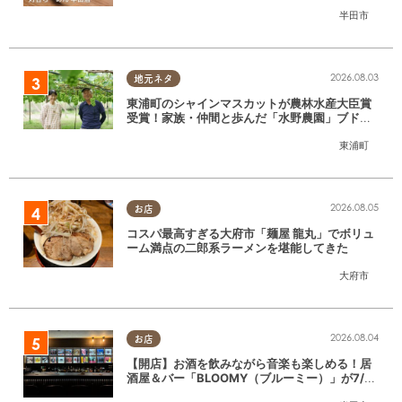
月放送】
半田市
2026.08.03
地元ネタ
東浦町のシャインマスカットが農林水産大臣賞
受賞！家族・仲間と歩んだ「水野農園」ブドウ
づくりの軌跡
東浦町
2026.08.05
お店
コスパ最高すぎる大府市「麺屋 龍丸」でボリュ
ーム満点の二郎系ラーメンを堪能してきた
大府市
2026.08.04
お店
【開店】お酒を飲みながら音楽も楽しめる！居
酒屋＆バー「BLOOMY（ブルーミー）」が7/3
(金)半田市でオープン