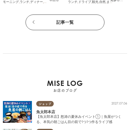
半田市
知多市
,
常滑
モーニング
,
ランチ
,
ディナー
,
アルコール
,
ラーメン
ランチ
,
パン
,
ドライブ
,
カフェ
,
,
スイーツ
観光
,
自然
,
テイクアウト
,
まちネタ
,
季節ネ
,
開
記事一覧
MISE LOG
お店のブログ
2027.07.06
ショップ
魚太郎本店
【魚太郎本店】怒涛の夏休みイベント①｜魚屋がつく
る、本気の朝ごはん目の前で1つ1つ作るライブ感