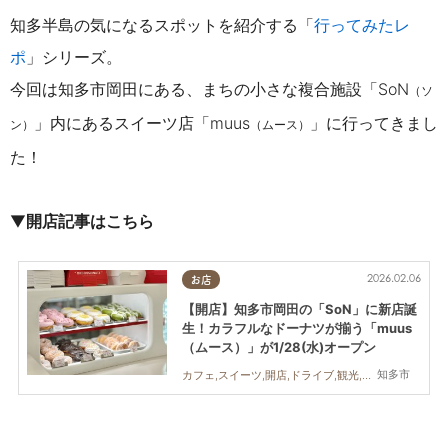
知多半島の気になるスポットを紹介する「
行ってみたレ
ポ
」シリーズ。
今回は知多市岡田にある、まちの小さな複合施設「SoN
（ソ
」内にあるスイーツ店「muus
」に行ってきまし
ン）
（ムース）
た！
▼
開店記事はこちら
2026.02.06
お店
【開店】知多市岡田の「SoN」に新店誕
生！カラフルなドーナツが揃う「muus
（ムース）」が1/28(水)オープン
知多市
カフェ,スイーツ,開店,ドライブ,観光,トレンド