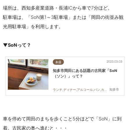
場所は、西知多産業道路・長浦ICから車で7分ほど。
駐車場は、「SoN第1～3駐車場」または「岡田の街並み観
光用駐車場」を利用します。
▼SoNって？
2023.03.03
お店
知多市岡田にある話題の古民家「SoN
（ソン）」って？
知多市
ランチ,ディナー,アルコール,パン,カフェ,スイーツ,まちネタ
車を停めて岡田のまちを歩くこと5分ほどで「SoN」に到
着。古民家の奥へ進むと・・・