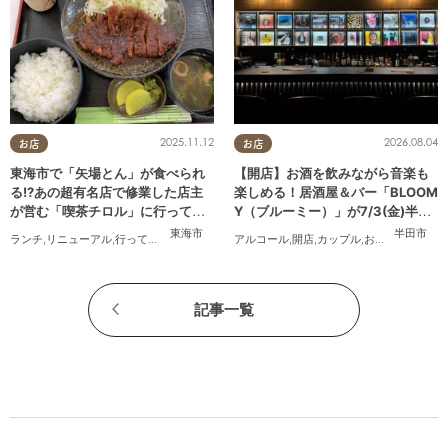
2025.11.12
2026.08.04
お店
お店
東海市で「矢場とん」が食べられ
【開店】お酒を飲みながら音楽も
る!?あの超有名店で修業した店主
楽しめる！居酒屋＆バー「BLOOM
が営む「喫茶チロル」に行ってみ
Y（ブルーミー）」が7/3(金)半田
た
市でオープン
東海市
半田市
ランチ
,
リニューアル
,
行ってみたレポ
,
夫婦
,
おひとりさま
アルコール
,
開店
,
カップル
,
おひとりさま
,
友
記事一覧