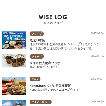
MISE LOG
お店のブログ
2027.07.06
ショップ
魚太郎本店
【魚太郎本店】怒涛の夏休みイベント①｜魚屋がつく
る、本気の朝ごはん目の前で1つ1つ作るライブ感
2026.08.06
ショップ
東海市観光物産プラザ
夏の日のお出かけに！
2026.07.31
グルメ
KonoMachi Cafe 尾張横須賀
KonoMachiランチのメニュー紹介！！
2026.07.30
住まい・暮らし