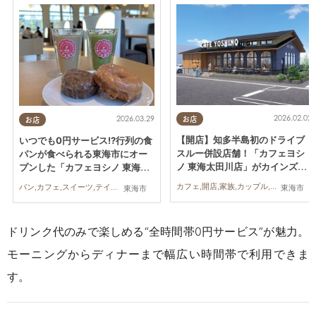
2026.02.02
2026.03.29
お店
お店
【開店】知多半島初のドライブ
いつでも0円サービス!?行列の食
スルー併設店舗！「カフェヨシ
パンが食べられる東海市にオー
ノ 東海太田川店」がカインズ敷
プンした「カフェヨシノ 東海太
地内に3/25(水)オープン
田川店」に行ってみた
カフェ,開店,家族,カップル,おひとりさま,友人
パン,カフェ,スイーツ,テイクアウト,家族,カップル,おひとりさま,友人
東海市
東海市
ドリンク代のみで楽しめる“全時間帯0円サービス”が魅力。
モーニングからディナーまで幅広い時間帯で利用できま
す。