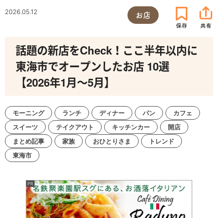
2026.05.12
お店
話題の新店をCheck！ここ半年以内に
東海市でオープンしたお店 10選
【2026年1月～5月】
モーニング
ランチ
ディナー
パン
カフェ
スイーツ
テイクアウト
キッチンカー
開店
まとめ記事
家族
おひとりさま
トレンド
東海市