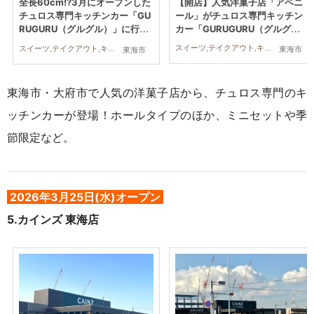
【開店】人気洋菓子店「アベニ
全長60cm!?3月にオープンした
ール」がチュロス専門キッチン
チュロス専門キッチンカー「GU
カー「GURUGURU（グルグ
RUGURU（グルグル）」に行っ
ル）」を東海市で3/21(土)オー
てみた
スイーツ,テイクアウト,キッチンカー,開店,まちネタ
スイーツ,テイクアウト,キッチンカー,開店,まちネタ
東海市
東海市
プン
東海市・大府市で人気の洋菓子店から、チュロス専門のキ
ッチンカーが登場！ホールタイプのほか、ミニセットや季
節限定など
。
2026年3月25日(水)オープン
5.
カインズ 東海店