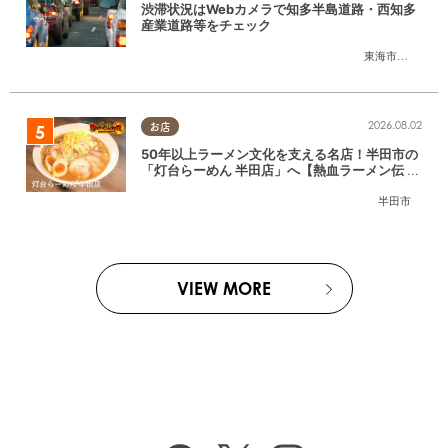
渋滞状況はWebカメラで知多半島道路・西知多
産業道路等をチェック
東海市
,
大府市
,
知
2026.08.02
お店
50年以上ラーメン文化を支える名店！半田市の
「灯台らーめん 半田店」へ【熱血ラーメン伝 8
月放送】
半田市
VIEW MORE