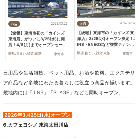
2026.02.28
2026.03.25
お店
お店
【続報】東海市の「カインズ 東
【速報】東海市初の「カインズ
海店」3/25(水)オープン決定！J
東海店」がついに3/25(水)に開
INS・ENEOSなど複数テナント
店！4/6(月)までオープンセール
の看板も
も開催中
開店,住まい,雑貨,家族
開店,住まい,雑貨,家族
東海市
東海市
日用品や生活雑貨、ペット用品、お酒や飲料、エクステリ
ア商品など多岐にわたる暮らしに役立つ商品が揃います。
敷地内には「JINS」「PLAGE」なども同時オープン。
2026年3
月25日(水)オープン
6.
カフェヨシノ 東海太田川店