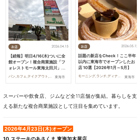
2026.05.12
2026.04.15
お店
お店
話題の新店をCheck！ここ半年
【続報】明日4/16(木)ついに全
以内に東海市でオープンしたお
館オープン！複合商業施設「フ
店 10選【2026年1月～5月】
ォレストモール東海太田川」現
在の様子
モーニング,ランチ,ディナー,パン,カフェ,スイーツ,テイクアウト,キッチンカー,開店,まとめ記事,家族,おひとりさま,トレンド
パン,カフェ,テイクアウト,開店,ダイエット,健康,住まい,専門店,まちネタ
東海市
東海市
スーパーや飲食店、ジムなど全11店舗が集結。暮らしを支
える新たな複合商業施設として注目を集めています。
2026年4月23日(木)オープン
10.ステーキのあさくま 東海加木屋店