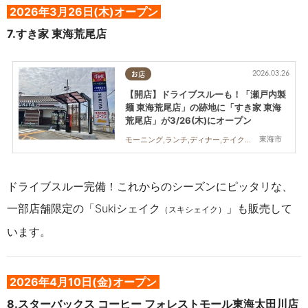
2026年3月26日(木)オープン
7.
すき家 東海荒尾店
2026.03.26
お店
【開店】ドライブスルーも！「瀬戸内製
麺 東海荒尾店」の跡地に「すき家 東海
荒尾店」が3/26(木)にオープン
東海市
モーニング,ランチ,ディナー,テイクアウト,開店
ドライブスルー完備！これからのシーズンにピッタリな、
一部店舗限定の「Sukiシェイク
」も販売して
（スキシェイク）
います。
2026年4月10日(金)オープン
8.
スターバックス コーヒー フォレストモール東海太田川店