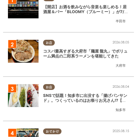
【開店】お酒を飲みながら音楽も楽しめる！居
酒屋＆バー「BLOOMY（ブルーミー）」が7/3
(金)半田市でオープン
半田市
2026.08.05
お店
コスパ最高すぎる大府市「麺屋 龍丸」でボリュ
ーム満点の二郎系ラーメンを堪能してきた
大府市
2026.08.04
お店
SNSで話題！知多市に出没する「揚げパンサン
ド」。つくっているのはお祭りお兄さん!?【ち
たまる調査隊#55】
知多市
2025.08.15
おでかけ