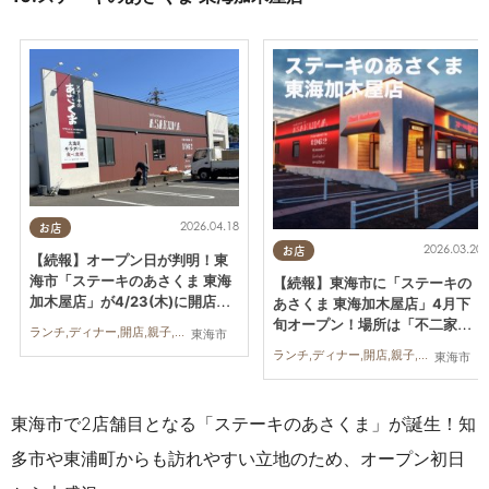
2026.04.18
お店
2026.03.20
お店
【続報】オープン日が判明！東
海市「ステーキのあさくま 東海
【続報】東海市に「ステーキの
加木屋店」が4/23(木)に開店｜
あさくま 東海加木屋店」4月下
オープン記念食べ放題イベント
旬オープン！場所は「不二家レ
ランチ,ディナー,開店,親子,家族
東海市
も
ストラン 東海店」跡地
ランチ,ディナー,開店,親子,家族
東海市
東海市で2店舗目となる「ステーキのあさくま」が誕生！知
多市や東浦町からも訪れやすい立地のため、オープン初日