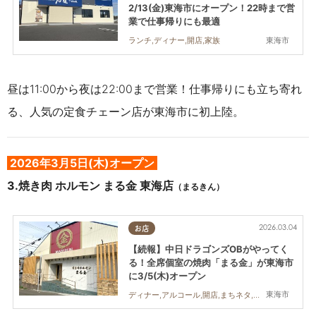
2/13(金)東海市にオープン！22時まで営
業で仕事帰りにも最適
東海市
ランチ,ディナー,開店,家族
昼は11:00から夜は22:00まで営業！仕事帰りにも立ち寄れ
る、人気の定食チェーン店が東海市に初上陸。
2026年3
月5日(木)オープン
3.
焼き肉 ホルモン まる金 東海店
（まるきん）
2026.03.04
お店
【続報】中日ドラゴンズOBがやってく
る！全席個室の焼肉「まる金」が東海市
に3/5(木)オープン
東海市
ディナー,アルコール,開店,まちネタ,親子,夫婦,家族,カップル,おひとりさま,友人,個室