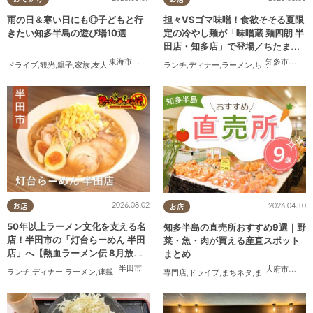
雨の日＆寒い日にも◎子どもと行
担々VSゴマ味噌！食欲そそる夏限
きたい知多半島の遊び場10選
定の冷やし麺が「味噌蔵 麺四朗 半
田店・知多店」で登場／ちたまる
広告
東海市
,
大府市
,
知多市
,
東浦町
,
半田市
,
常滑市
,
美浜町
知多市
,
半田
ドライブ
,
観光
,
親子
,
家族
,
友人
ランチ
,
ディナー
,
ラーメン
,
ちたまる広告
2026.08.02
2026.04.10
お店
お店
50年以上ラーメン文化を支える名
知多半島の直売所おすすめ9選｜野
店！半田市の「灯台らーめん 半田
菜・魚・肉が買える産直スポット
店」へ【熱血ラーメン伝 8月放
まとめ
送】
半田市
大府市
,
知多
ランチ
,
ディナー
,
ラーメン
,
連載
専門店
,
ドライブ
,
まちネタ
,
まとめ記事
,
夫婦
,