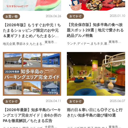
2025.01.10
2026.06.26
おでかけ
お買い物
【完全保存版】知多半島の食べ放
【2026年版】もうすぐお中元！ち
題スポット29選｜地元で愛される
たまるショッピング限定のお中元
絶品グルメ特集
＆夏ギフトまとめ／ちたまるショ
ッピング
東海市
,
大府
東海市
,
大府市
,
知多市
,
東浦町
,
阿久比町
,
半田市
,
常滑市
,
武豊
ランチ
,
ディナー
,
まちネタ
,
連載
,
コスパ抜群
地元企業
,
季節ネタ
,
ちたまるショッピング
,
家族
,
おうち時間
2026.04.11
2025.06.07
おでかけ
おでかけ
【2026年最新】知多半島のパーキ
雨の日＆寒い日にも◎子どもと行
ングエリア完全ガイド｜全6か所の
きたい知多半島の遊び場10選
PAを徹底解説／ちたまる広告
大府市
,
阿久比町
,
美浜町
東海市
,
大府