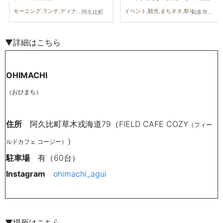
あり
モーニング,ランチ,ディナー,カフェ,スイーツ
イベント,観光,まちネタ,祭り
阿久比町
知多市,阿久比町,半田市,常滑市,武豊町,美浜町,南知多町
▼詳細はこちら
OHIMACHI
（おひまち）
住所
阿久比町草木戎海道79（FIELD CAFE COZY
（フィー
）
ルドカフェ コージー）
駐車場
有（60
台）
Instagram
ohimachi_agui
▼場所はこちら