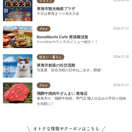
ショップ
東海市観光物産プラザ
今日は東海まつり花火大会
2026.07.31
グルメ
KonoMachi Cafe 尾張横須賀
KonoMachiランチのメニュー紹介！！
2026.07.30
住まい・暮らし
東海市創造の杜交流館
写真展「岩合光昭の日本ねこ歩き」開催!
2026.07.21
グルメ
飛騨牛焼肉牛ざんまい 東海店
東海市の「飛騨牛焼肉」専門店 職人仕込みの手切り焼肉
を気軽に！
オトクな情報やクーポンはこちら