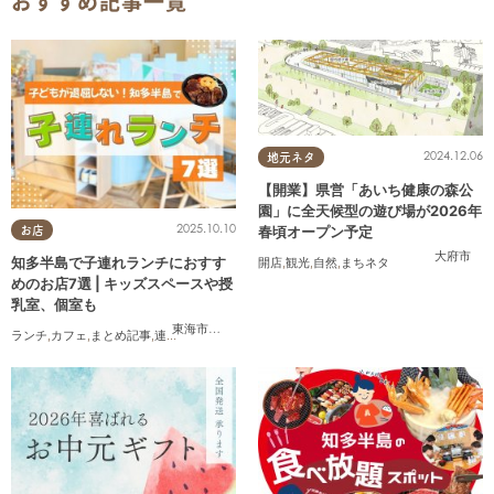
おすすめ記事一覧
2024.12.06
地元ネタ
【開業】県営「あいち健康の森公
園」に全天候型の遊び場が2026年
2025.10.10
春頃オープン予定
お店
大府市
知多半島で子連れランチにおすす
開店
,
観光
,
自然
,
まちネタ
めのお店7選 | キッズスペースや授
乳室、個室も
東海市
,
大府市
,
半田市
,
常滑市
,
武豊町
ランチ
,
カフェ
,
まとめ記事
,
連載
,
親子
,
個室