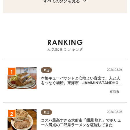
すべてのタグを見る
RANKING
人気記事ランキング
2026.08.06
お店
本格キューバサンドと心地よい音楽で、人と人
をつなぐ場所。東海市「JAMMIN'STANDHOU
SE」に行ってみた
東海市
2026.08.05
お店
コスパ最高すぎる大府市「麺屋 龍丸」でボリュ
ーム満点の二郎系ラーメンを堪能してきた