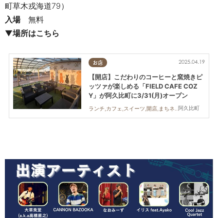
町草木戎海道79）
入場
無料
▼
場所はこちら
2025.04.19
お店
【開店】こだわりのコーヒーと窯焼きピ
ッツァが楽しめる「FIELD CAFE COZ
Y」が阿久比町に3/31(月)オープン
阿久比町
ランチ,カフェ,スイーツ,開店,まちネタ,ペット