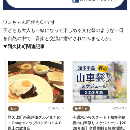
ワンちゃん同伴もOKです！
子どもも大人も一緒になって楽しめる文化祭のような一日
を自然の中で、音楽と交流に癒やされてみませんか。
▼
阿久比町関連記事
2024.12.15
2026.03.19
お店
地元ネタ
阿久比町の高評価グルメまとめ
今週末からスタート！知多半島
｜Googleマップのクチコミ4.0
春の山車祭りスケジュール【20
以上の飲食店
26年版】交通規制＆駐車場情報