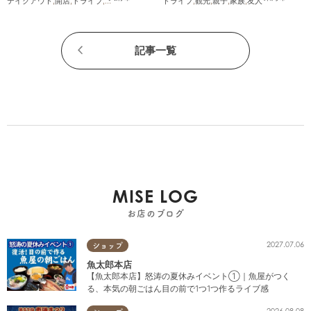
テイクアウト
,
開店
,
ドライブ
,
観光
,
ちたまる広告
ドライブ
,
夫婦
,
家族
,
観光
,
カップル
,
親子
,
家族
,
おひとりさま
,
友人
,
友人
,
ペ
記事一覧
MISE LOG
お店のブログ
2027.07.06
ショップ
魚太郎本店
【魚太郎本店】怒涛の夏休みイベント①｜魚屋がつく
る、本気の朝ごはん目の前で1つ1つ作るライブ感
2026.08.08