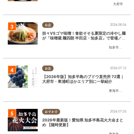
大府市
2026.08.06
お店
担々VSゴマ味噌！食欲そそる夏限定の冷やし麺
が「味噌蔵 麺四朗 半田店・知多店」で登場／ち
たまる広告
知多市
,
半田市
2026.07.12
お店
【2026年版】知多半島のブドウ直売所 72選｜
大府市・東浦町ほかエリア別に一挙紹介
東海市
,
大府市
,
東
2026.07.03
おでかけ
2026年最新版！愛知県 知多半島花火大会まと
め 【随時更新】
東海市
,
大府市
,
知