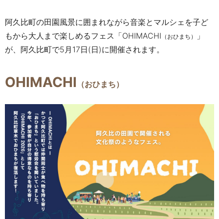
阿久比町の田園風景に囲まれながら音楽とマルシェを子ど
もから大人まで
楽しめるフェス「OHIMACHI
」
（おひまち）
が、阿久比町で
5月17日(日)に
開催されます。
OHIMACHI
（おひまち）