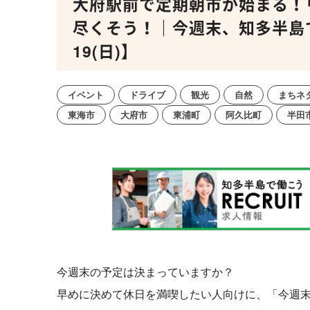
大府駅前で定期朝市が始まる！
尽くそう！｜今週末、知多半島で
19(日)】
イベント
ドライブ
観光
自然
まちネ
東海市
大府市
東浦町
阿久比町
半田
今週末の予定は決まっていますか？
早めに決めて休日を満喫したい人向けに、「今週