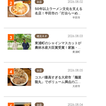
2026.08.02
お店
50年以上ラーメン文化を支える
名店！半田市の「灯台らーめん
半田店」へ【熱血ラーメン伝 8
半田市
月放送】
2026.08.03
地元ネタ
東浦町のシャインマスカットが
農林水産大臣賞受賞！家族・仲
間と歩んだ「水野農園」ブドウ
東浦町
づくりの軌跡
2026.08.05
お店
コスパ最高すぎる大府市「麺屋
龍丸」でボリューム満点の二郎
系ラーメンを堪能してきた
大府市
2026.08.04
お店