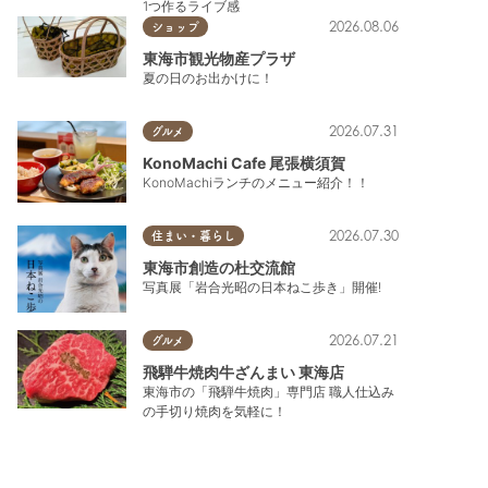
1つ作るライブ感
2026.08.06
ショップ
東海市観光物産プラザ
夏の日のお出かけに！
2026.07.31
グルメ
KonoMachi Cafe 尾張横須賀
KonoMachiランチのメニュー紹介！！
2026.07.30
住まい・暮らし
東海市創造の杜交流館
写真展「岩合光昭の日本ねこ歩き」開催!
2026.07.21
グルメ
飛騨牛焼肉牛ざんまい 東海店
東海市の「飛騨牛焼肉」専門店 職人仕込み
の手切り焼肉を気軽に！