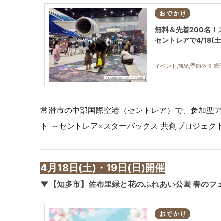
おでかけ
無料＆先着200名
セントレアで4/18(
イベント,観光,季節ネタ,親
常滑市の中部国際空港（セントレア）で、
参加型
ト ～セントレア×スターバックス 共創プロジェク
4月18日(土)・19日(日)開催
▼【知多市】佐布里緑と花のふれあい公園 春のフ
おでかけ