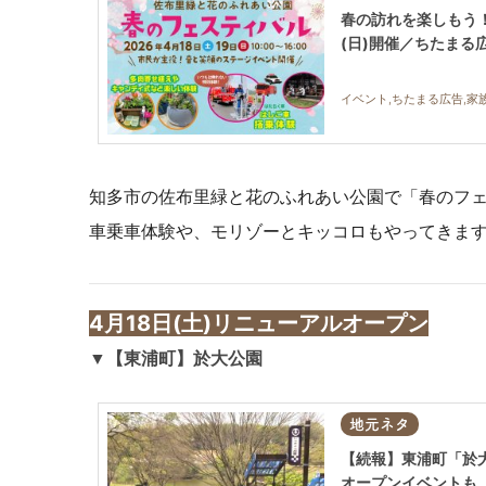
春の訪れを楽しもう！
(日)開催／ちたまる
イベント,ちたまる広告,家族
知多市の佐布里緑と花のふれあい公園で「春のフ
車乗車体験や、モリゾーとキッコロもやってきま
4月18日(土)リニューアルオープン
▼【東浦町】於大公園
地元ネタ
【続報】東浦町「於大
オープンイベントも