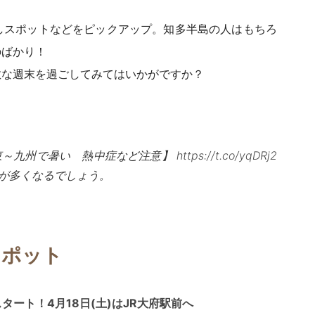
しスポットなどをピックアップ。知多半島の人はもちろ
のばかり！
敵な週末を過ごしてみてはいかがですか？
東～九州で暑い 熱中症など注意】
https://t.co/yqDRj2
が多くなるでしょう。
スポット
タート！4月18日(土)はJR大府駅前へ