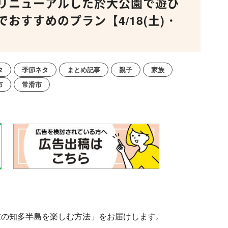
リニューアルした於大公園で遊び
おすすめのプラン【4/18(土)・
タ
季節ネタ
まとめ記事
親子
家族
市
常滑市
末の知多半島を楽しむ方法」をお届けします。