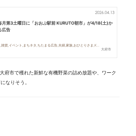
2026.04.13
第3土曜日に「おおぶ駅前 KURUTO朝市」が4/18(土)か
る広告
テイクアウト,キッチンカー,雑貨,イベント,まちネタ,ちたまる広告,夫婦,家族,おひとりさま,KURUTOHP
大府市
。大府市で穫れた新鮮な有機野菜の詰め放題や、ワーク
市になりそう。