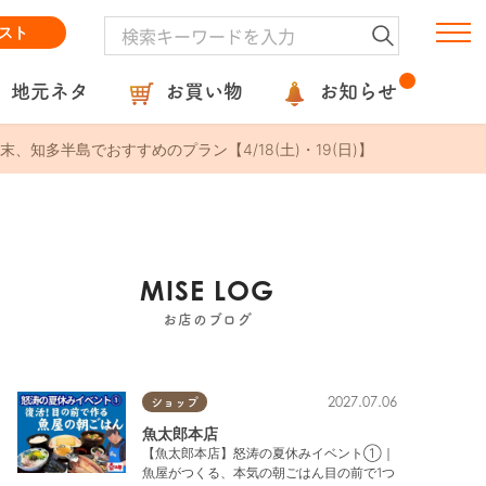
スト
地元ネタ
お買い物
お知らせ
多半島でおすすめのプラン【4/18(土)・19(日)】
MISE LOG
お店のブログ
2027.07.06
ショップ
魚太郎本店
【魚太郎本店】怒涛の夏休みイベント①｜
魚屋がつくる、本気の朝ごはん目の前で1つ