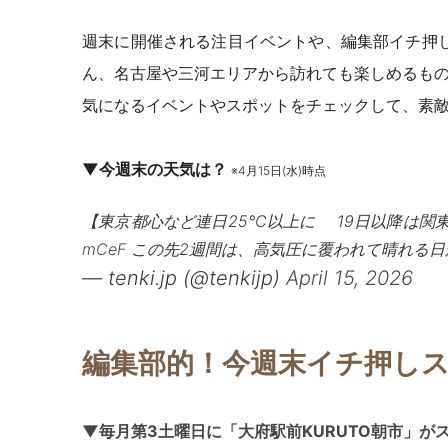
週末に開催される注目イベントや、編集部イチ押
ん、名古屋や三河エリアから訪れても楽しめるも
気になるイベントやスポットをチェックして、素
▼今週末の天気は？
※4月15日(水)時点
【東京都心など連日25℃以上に 19日以降は関
mCeF
この先2週間は、高気圧に覆われて晴れる日
— tenki.jp (@tenkijp)
April 15, 2026
編集部的！今週末イチ押し
▼毎月第3土曜日に「大府駅前KURUTO朝市」がス