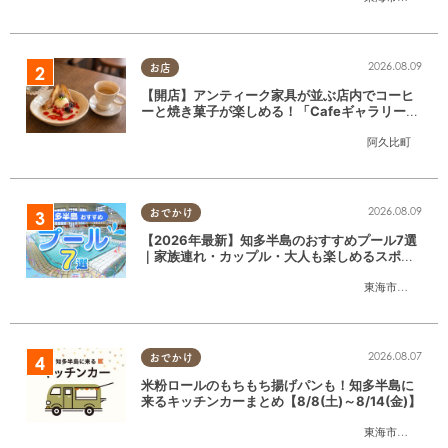
2026.08.09
お店
【開店】アンティーク家具が並ぶ店内でコーヒ
ーと焼き菓子が楽しめる！「CafeギャラリーA
gui」が6/1(月)阿久比町でリニューアルオープ
阿久比町
ン
2026.08.09
おでかけ
【2026年最新】知多半島のおすすめプール7選
｜家族連れ・カップル・大人も楽しめるスポッ
ト徹底ガイド
東海市
,
大府市
,
知
2026.08.07
おでかけ
米粉ロールのもちもち揚げパンも！知多半島に
来るキッチンカーまとめ【8/8(土)～8/14(金)】
東海市
,
大府市
,
知