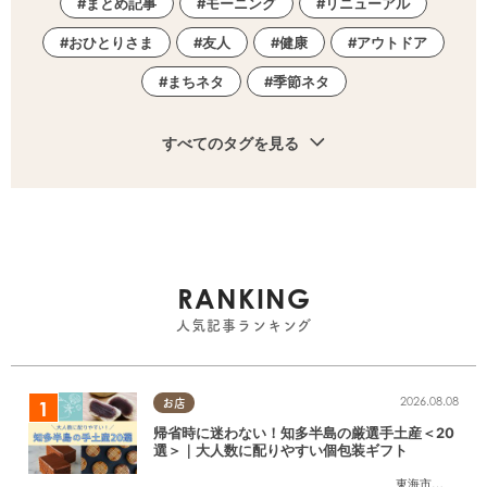
まとめ記事
モーニング
リニューアル
おひとりさま
友人
健康
アウトドア
まちネタ
季節ネタ
すべてのタグを見る
RANKING
人気記事ランキング
2026.08.08
お店
帰省時に迷わない！知多半島の厳選手土産＜20
選＞｜大人数に配りやすい個包装ギフト
東海市
,
大府市
,
知