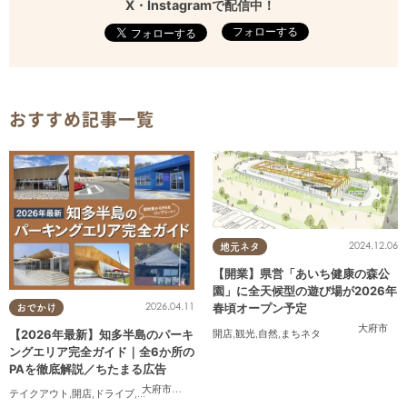
X・Instagramで配信中！
フォローする
おすすめ記事一覧
2024.12.06
地元ネタ
【開業】県営「あいち健康の森公
園」に全天候型の遊び場が2026年
2026.04.11
春頃オープン予定
おでかけ
大府市
【2026年最新】知多半島のパーキ
開店
,
観光
,
自然
,
まちネタ
ングエリア完全ガイド｜全6か所の
PAを徹底解説／ちたまる広告
大府市
,
阿久比町
,
美浜町
テイクアウト
,
開店
,
ドライブ
,
観光
,
ちたまる広告
,
夫婦
,
家族
,
カップル
,
おひとりさま
,
友人
,
ペ