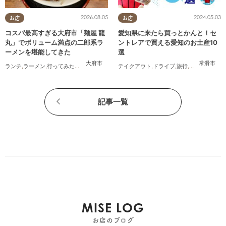
2026.08.05
2024.05.03
お店
お店
コスパ最高すぎる大府市「麺屋 龍
愛知県に来たら買っとかんと！セ
丸」でボリューム満点の二郎系ラ
ントレアで買える愛知のお土産10
ーメンを堪能してきた
選
大府市
常滑市
ランチ
,
ラーメン
,
行ってみたレポ
,
おひとりさま
テイクアウト
,
コスパ抜群
,
ドライブ
,
旅行
,
観光
,
家族
,
友人
記事一覧
MISE LOG
お店のブログ