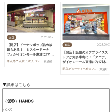
2025.08.21
お店
【開店】ドーナツポップ詰め放
2025.08.07
お店
題もある！「ミスタードーナ
【開店】話題のオフプライスス
ツ」がイオンモール東浦に7/18
トアが知多半島に！「アエナ」
(金)オープン
開店,専門店,親子,友人,ワンコイン
がイオンモール東浦に7/17(木)
東浦町
オープン
開店,ビューティー,住まい,雑貨,家族,おひとりさま,友人
東浦町
▼詳細はこちら
（仮称）HANDS
ハンズ