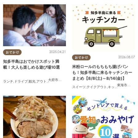
2025.04.21
おでかけ
2026.08.07
おでかけ
知多半島はおでかけスポット満
米粉ロールのもちもち揚げパン
載！大人も楽しめる遊び場10選
も！知多半島に来るキッチンカー
まとめ【8/8(土)～8/14(金)】
大府市
,
東浦町
,
半田市
,
常滑市
,
美浜町
,
南知多町
ランチ
,
ドライブ
,
観光
,
アウトドア
,
親子
,
カップル
,
友人
東海市
,
大府
スイーツ
,
テイクアウト
,
キッチンカー
,
イベ