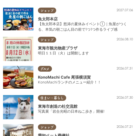
2027.07.06
ショップ
魚太郎本店
【魚太郎本店】怒涛の夏休みイベント①｜魚屋がつく
る、本気の朝ごはん目の前で1つ1つ作るライブ感
2026.08.10
ショップ
東海市観光物産プラザ
明日１１日（火）は開館します
2026.07.31
グルメ
KonoMachi Cafe 尾張横須賀
KonoMachiランチのメニュー紹介！！
2026.07.30
住まい・暮らし
東海市創造の杜交流館
写真展「岩合光昭の日本ねこ歩き」開催!
2026.07.21
ショップ
愛知ペット葬儀社