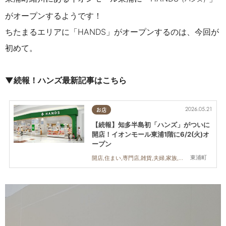
がオープンするようです！
ちたまるエリアに「HANDS」がオープンするのは、今回が
初めて。
▼続報！ハンズ最新記事はこちら
2026.05.21
お店
【続報】知多半島初「ハンズ」がついに
開店！イオンモール東浦1階に6/2(火)オ
ープン
東浦町
開店,住まい,専門店,雑貨,夫婦,家族,おひとりさま,友人