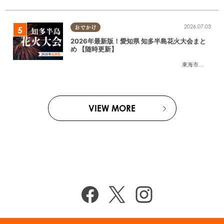
2026.07.03
おでかけ
2026年最新版！愛知県 知多半島花火大会まと
め 【随時更新】
東海市
,
大府市
,
知
VIEW MORE