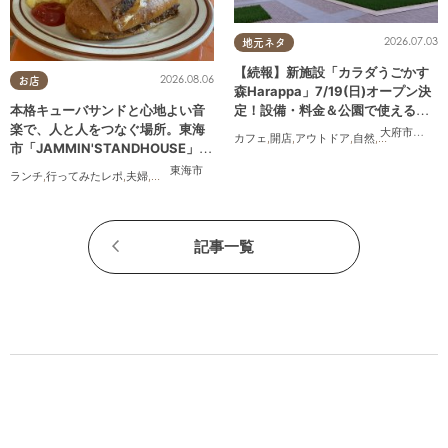
2026.07.03
地元ネタ
【続報】新施設「カラダうごかす
2026.08.06
お店
森Harappa」7/19(日)オープン決
定！設備・料金＆公園で使えるレ
本格キューバサンドと心地よい音
ンタルアイテムも登場
楽で、人と人をつなぐ場所。東海
大府市
,
東浦
カフェ
,
開店
,
アウトドア
,
自然
,
まちネタ
,
家族
市「JAMMIN'STANDHOUSE」に
行ってみた
東海市
ランチ
,
行ってみたレポ
,
夫婦
,
おひとりさま
,
友人
記事一覧