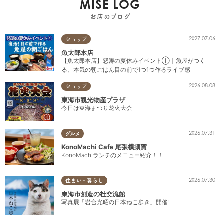
MISE LOG
お店のブログ
2027.07.06
ショップ
魚太郎本店
【魚太郎本店】怒涛の夏休みイベント①｜魚屋がつく
る、本気の朝ごはん目の前で1つ1つ作るライブ感
2026.08.08
ショップ
東海市観光物産プラザ
今日は東海まつり花火大会
2026.07.31
グルメ
KonoMachi Cafe 尾張横須賀
KonoMachiランチのメニュー紹介！！
2026.07.30
住まい・暮らし
東海市創造の杜交流館
写真展「岩合光昭の日本ねこ歩き」開催!