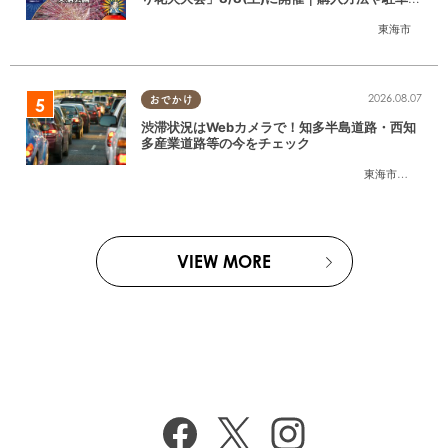
情報は？
東海市
2026.08.07
おでかけ
渋滞状況はWebカメラで！知多半島道路・西知
多産業道路等の今をチェック
東海市
,
大府市
,
知
VIEW MORE