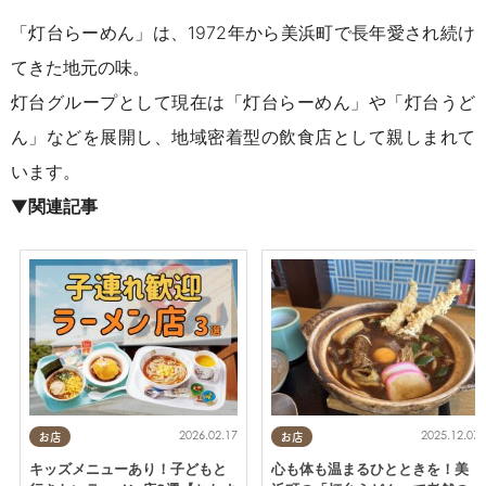
「灯台らーめん」は、1972年から美浜町で長年愛され続け
てきた地元の味。
灯台グループとして現在は「灯台らーめん」や「灯台うど
ん」などを展開し、地域密着型の飲食店として親しまれて
います。
▼
関連記事
2026.02.17
2025.12.07
お店
お店
キッズメニューあり！子どもと
心も体も温まるひとときを！美