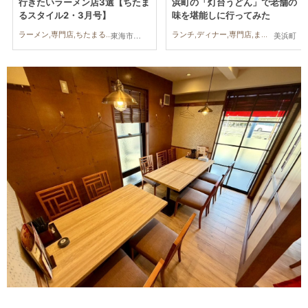
行きたいラーメン店3選【ちたま
浜町の「灯台うどん」で老舗の
るスタイル2・3月号】
味を堪能しに行ってみた
ラーメン,専門店,ちたまるスタイル掲載店,まとめ記事
ランチ,ディナー,専門店,まちネタ,行ってみたレポ
東海市,東浦町,美浜町
美浜町