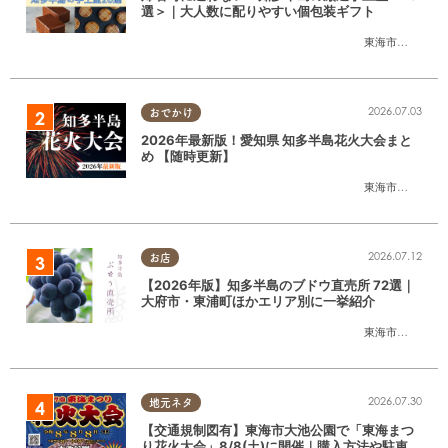
選＞｜大人数に配りやすい個包装ギフト
東海市
,
大府市
,
知
2026.07.03
おでかけ
2026年最新版！愛知県 知多半島花火大会まと
め 【随時更新】
東海市
,
大府市
,
知
2026.07.12
お店
【2026年版】知多半島のブドウ直売所 72選｜
大府市・東浦町ほかエリア別に一挙紹介
東海市
,
大府市
,
東
2026.07.30
地元ネタ
【交通規制図有】東海市大池公園で「東海まつ
り花火大会」8/8(土)に開催｜購入方法や駐車場