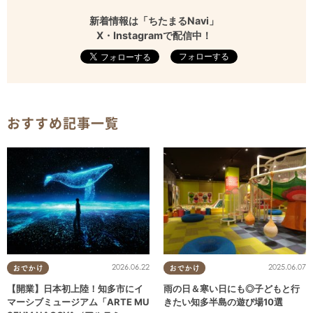
新着情報は「ちたまるNavi」
X・Instagramで配信中！
フォローする
おすすめ記事一覧
2026.06.22
2025.06.07
おでかけ
おでかけ
【開業】日本初上陸！知多市にイ
雨の日＆寒い日にも◎子どもと行
マーシブミュージアム「ARTE MU
きたい知多半島の遊び場10選