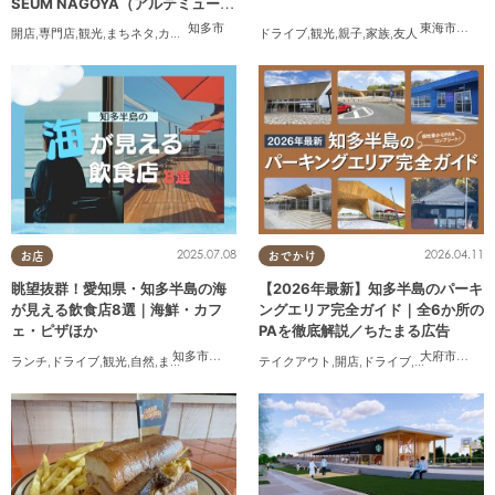
SEUM NAGOYA（アルテミュージ
アムナゴヤ）」が2026年11月下旬
知多市
東海市
,
大府
開店
,
専門店
,
観光
,
まちネタ
,
カップル
,
友人
ドライブ
,
観光
,
親子
,
家族
,
友人
にオープン
2025.07.08
2026.04.11
お店
おでかけ
眺望抜群！愛知県・知多半島の海
【2026年最新】知多半島のパーキ
が見える飲食店8選｜海鮮・カフ
ングエリア完全ガイド｜全6か所の
ェ・ピザほか
PAを徹底解説／ちたまる広告
知多市
,
常滑市
,
美浜町
,
南知多町
大府市
,
阿久
ランチ
,
ドライブ
,
観光
,
自然
,
まちネタ
,
季節ネタ
,
テイクアウト
まとめ記事
,
開店
,
ドライブ
,
観光
,
ちたまる