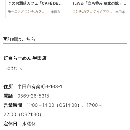
ぐのお洒落カフェ「CAFÉ DE Z
しめる「立ち呑み 農家の嫁」へ
en Style」に行ってみた
行ってみた
モーニング,ランチ,カフェ,行ってみたレポ,おひとりさま,友人,公園
ランチ,カフェ,テイクアウト,旅行,観光,行ってみたレポ
半田市
半田市
▼詳細はこちら
灯台らーめん 半田店
（とうだい）
住所
半田市有楽町6-163-1
電話
0569-26-5315
営業時間
11:00～14:00（OS14:00）、17:00～
22:00（OS21:30）
定休日
水曜休