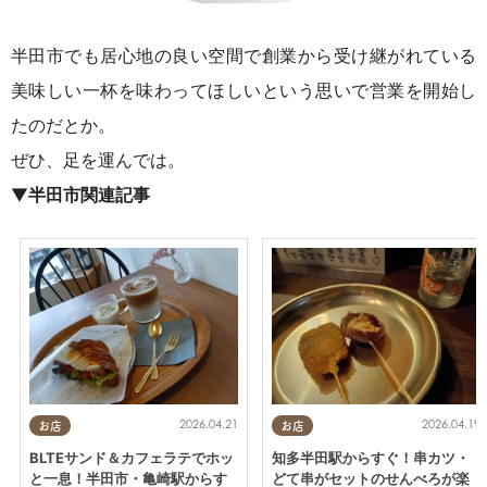
半田市でも居心地の良い空間で創業から受け継がれている
美味しい一杯を味わってほしいという思いで営業を開始し
たのだとか。
ぜひ、足を運んでは。
▼
半田市関連記事
2026.04.21
2026.04.19
お店
お店
BLTEサンド＆カフェラテでホッ
知多半田駅からすぐ！串カツ・
と一息！半田市・亀崎駅からす
どて串がセットのせんべろが楽