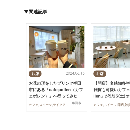
▼関連記事
2024.06.15
お店
お店
お花の形をしたプリン!?半田
【開店】名鉄知多半
市にある「cafe pollen（カフ
雑貨も可愛いカフェ「c
ェポレン）」へ行ってみた
llen」が5/25(土
半田市
カフェ,スイーツ,テイクアウト,まちネタ,行ってみたレポ