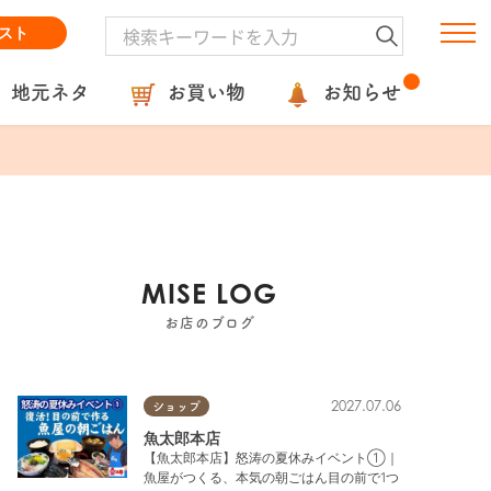
スト
地元ネタ
お買い物
お知らせ
MISE LOG
お店のブログ
2027.07.06
ショップ
魚太郎本店
【魚太郎本店】怒涛の夏休みイベント①｜
魚屋がつくる、本気の朝ごはん目の前で1つ