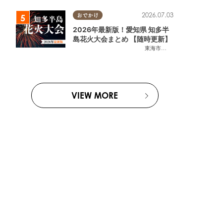
2026.07.03
おでかけ
2026年最新版！愛知県 知多半
島花火大会まとめ 【随時更新】
東海市
,
大府市
,
知多市
,
東浦町
,
阿
VIEW MORE