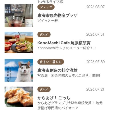
1つ作るライブ感
2026.08.07
ショップ
東海市観光物産プラザ
グイっと一杯
2026.07.31
グルメ
KonoMachi Cafe 尾張横須賀
KonoMachiランチのメニュー紹介！！
2026.07.30
住まい・暮らし
東海市創造の杜交流館
写真展「岩合光昭の日本ねこ歩き」開催!
2026.07.21
グルメ
からあげ！ ごっち
からあげグランプリ®13年連続受賞！ 地元
唐揚げ専門店のパイオニア