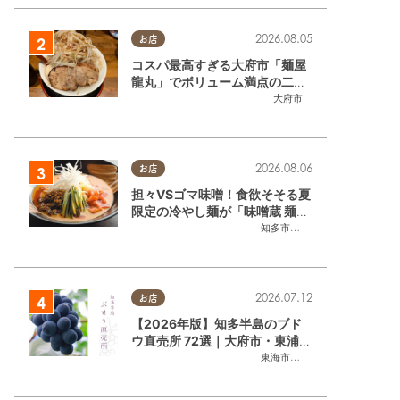
2026.08.05
お店
コスパ最高すぎる大府市「麺屋
龍丸」でボリューム満点の二郎
系ラーメンを堪能してきた
大府市
2026.08.06
お店
担々VSゴマ味噌！食欲そそる夏
限定の冷やし麺が「味噌蔵 麺四
朗 半田店・知多店」で登場／ち
知多市
,
半田市
たまる広告
2026.07.12
お店
【2026年版】知多半島のブド
ウ直売所 72選｜大府市・東浦町
ほかエリア別に一挙紹介
東海市
,
大府市
,
東浦町
,
半田市
,
美