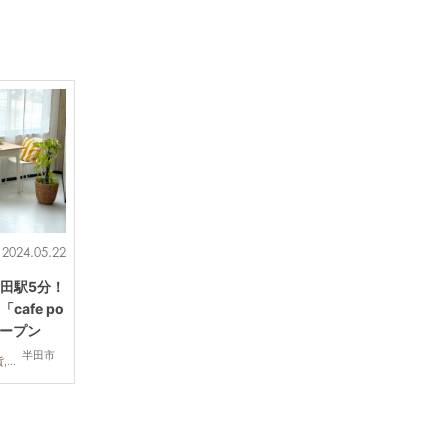
2024.05.22
田駅5分！
afe po
)オープン
半田市
カフェ,スイーツ,開店,雑貨,友人