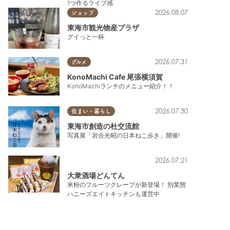
1つ作るライブ感
2026.08.07
ショップ
東海市観光物産プラザ
グイっと一杯
2026.07.31
グルメ
KonoMachi Cafe 尾張横須賀
KonoMachiランチのメニュー紹介！！
2026.07.30
住まい・暮らし
東海市創造の杜交流館
写真展「岩合光昭の日本ねこ歩き」開催!
2026.07.21
大衆酒場どんてん
米粉のフルーツクレープが新登場！ 別業態
ハニーズエイトキッチンも運営中