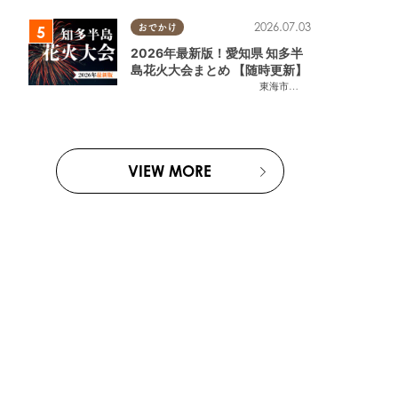
2026.07.03
おでかけ
2026年最新版！愛知県 知多半
島花火大会まとめ 【随時更新】
東海市
,
大府市
,
知多市
,
東浦町
,
阿
VIEW MORE