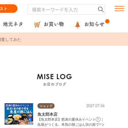
スト
地元ネタ
お買い物
お知らせ
調査してみた
MISE LOG
お店のブログ
2027.07.06
ショップ
魚太郎本店
【魚太郎本店】怒涛の夏休みイベント①｜
魚屋がつくる、本気の朝ごはん目の前で1つ