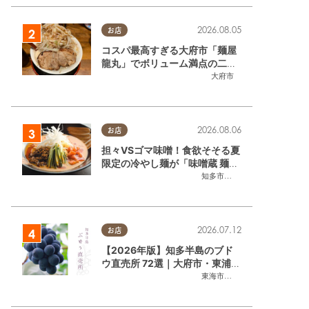
2026.08.05
お店
コスパ最高すぎる大府市「麺屋
龍丸」でボリューム満点の二郎
系ラーメンを堪能してきた
大府市
2026.08.06
お店
担々VSゴマ味噌！食欲そそる夏
限定の冷やし麺が「味噌蔵 麺四
朗 半田店・知多店」で登場／ち
知多市
,
半田市
たまる広告
2026.07.12
お店
【2026年版】知多半島のブド
ウ直売所 72選｜大府市・東浦町
ほかエリア別に一挙紹介
東海市
,
大府市
,
東浦町
,
半田市
,
美