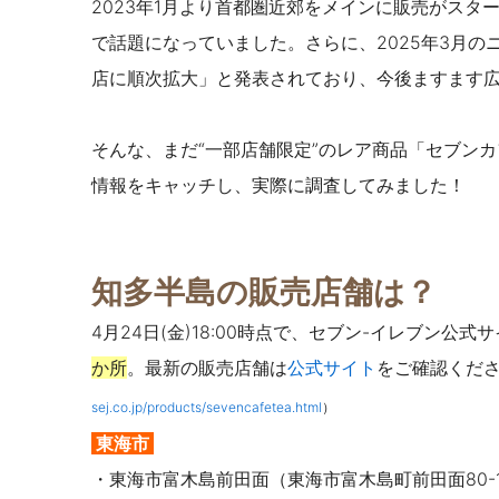
2023年1月より首都圏近郊をメインに販売がス
で話題になっていました。さらに、2025年3月のニ
店に順次拡大」と発表されており、今後ますます
そんな、まだ“一部店舗限定”のレア商品「セブン
情報をキャッチし、実際に調査してみました！
知多半島の販売店舗は？
4月24日(金)18:00時点で、セブン-イレブン公
か所
。最新の販売店舗は
公式サイト
をご確認くだ
sej.co.jp/products/sevencafetea.html
）
東海市
・
東海市富木島前田面（
東海市富木島町前田面80-