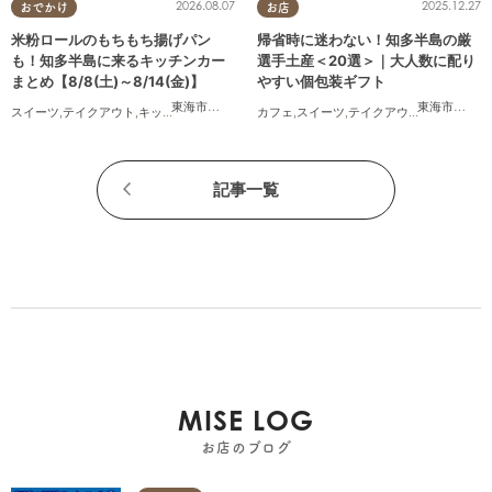
2026.08.07
2025.12.27
おでかけ
お店
米粉ロールのもちもち揚げパン
帰省時に迷わない！知多半島の厳
も！知多半島に来るキッチンカー
選手土産＜20選＞｜大人数に配り
まとめ【8/8(土)～8/14(金)】
やすい個包装ギフト
東海市
,
大府市
,
知多市
,
東浦町
,
阿久比町
,
半田市
,
常滑市
東海市
,
,
大府
武豊
スイーツ
,
テイクアウト
,
キッチンカー
,
イベント
カフェ
,
まとめ記事
,
スイーツ
,
親子
,
テイクアウト
,
まとめ記事
記事一覧
MISE LOG
お店のブログ