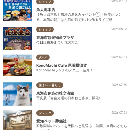
2027.07.06
ショップ
魚太郎本店
【魚太郎本店】怒涛の夏休みイベント①｜魚屋がつく
る、本気の朝ごはん目の前で1つ1つ作るライブ感
2026.08.08
ショップ
東海市観光物産プラザ
今日は東海まつり花火大会
2026.07.31
グルメ
KonoMachi Cafe 尾張横須賀
KonoMachiランチのメニュー紹介！！
2026.07.30
住まい・暮らし
東海市創造の杜交流館
写真展「岩合光昭の日本ねこ歩き」開催!
2026.07.21
ショップ
愛知ペット葬儀社
家族同然のペットを天国へと見送る… 訪問、来店のどちら