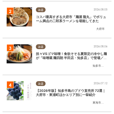
2026.08.05
お店
コスパ最高すぎる大府市「麺屋 龍丸」でボリュ
ーム満点の二郎系ラーメンを堪能してきた
大府市
2026.08.06
お店
担々VSゴマ味噌！食欲そそる夏限定の冷やし麺
が「味噌蔵 麺四朗 半田店・知多店」で登場／ち
たまる広告
知多市
,
半田市
2026.07.12
お店
【2026年版】知多半島のブドウ直売所 72選｜
大府市・東浦町ほかエリア別に一挙紹介
東海市
,
大府市
,
東