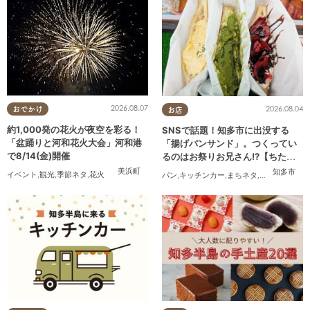
2026.08.07
2026.08.04
おでかけ
お店
約1,000発の花火が夜空を彩る！
SNSで話題！知多市に出没する
「盆踊りと河和花火大会」河和港
「揚げパンサンド」。つくってい
で8/14(金)開催
るのはお祭りお兄さん!?【ちたま
る調査隊#55】
美浜町
知多市
イベント
,
観光
,
季節ネタ
,
花火
パン
,
キッチンカー
,
まちネタ
,
ちたまる調査