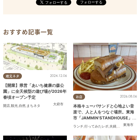
フォローする
おすすめ記事一覧
2024.12.06
地元ネタ
【開業】県営「あいち健康の森公
園」に全天候型の遊び場が2026年
2026.08.06
春頃オープン予定
お店
大府市
本格キューバサンドと心地よい音
開店
,
観光
,
自然
,
まちネタ
楽で、人と人をつなぐ場所。東海
市「JAMMIN'STANDHOUSE」に
行ってみた
東海市
ランチ
,
行ってみたレポ
,
夫婦
,
おひとりさま
,