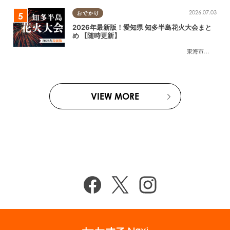
2026.07.03
おでかけ
2026年最新版！愛知県 知多半島花火大会まと
め 【随時更新】
東海市
,
大府市
,
知
VIEW MORE