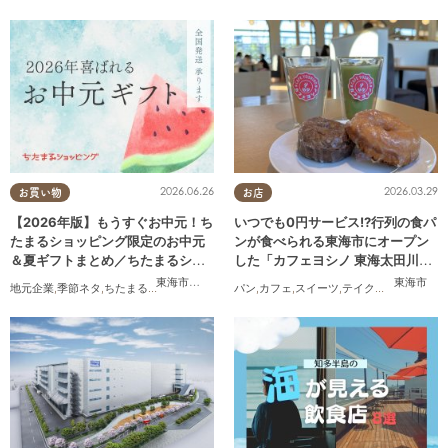
2026.06.26
2026.03.29
お買い物
お店
【2026年版】もうすぐお中元！ち
いつでも0円サービス!?行列の食パ
たまるショッピング限定のお中元
ンが食べられる東海市にオープン
＆夏ギフトまとめ／ちたまるショ
した「カフェヨシノ 東海太田川
ッピング
店」に行ってみた
東海市
,
大府市
,
知多市
,
東浦町
,
阿久比町
,
半田市
,
常滑市
東海市
,
武豊
地元企業
,
季節ネタ
,
ちたまるショッピング
,
家族
パン
,
おうち時間
,
カフェ
,
スイーツ
,
テイクアウト
,
家族
,
カ