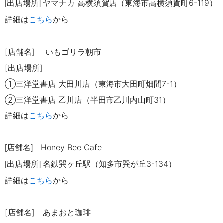
出店場所
高横須賀店（
東海市高横須賀町6-119
）
[
] ヤマナカ
詳細は
こちら
から
[店舗名] いもゴリラ朝市
[出店場所]
①三洋堂書店 大田川店（東海市大田町畑間
7-1
）
②三洋堂書店 乙川店（半田市乙川内山町
31
）
詳細は
こちら
から
店舗名
Honey Bee Cafe
[
]
出店場所
名鉄巽ヶ丘駅（知多市巽が丘3-134）
[
]
詳細は
こちら
から
[店舗名] あまおと珈琲