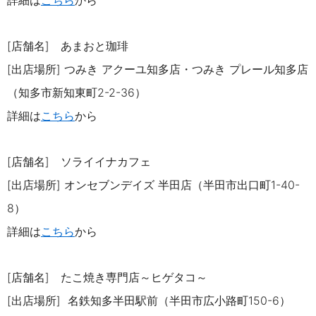
詳細は
こちら
から
[店舗名] あまおと珈琲
[出店場所]
つみき アクーユ知多店・つみき プレール知多店
（知多市新知東町
2-2-36
）
詳細は
こちら
から
[店舗名] ソライイナカフェ
[出店場所]
オンセブンデイズ 半田店（半田市出口町
1-40-
8
）
詳細は
こちら
から
[店舗名] たこ焼き専門店～ヒゲタコ～
[出店場所]
名鉄知多半田駅前（半田市広小路町
150-6
）