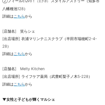
②フィール
EQVo！
スタイルアストリー（知多市
（エクボ）
八幡種池
128
）
詳細は
こち
ら
から
[店舗名] 笑らシェ
[出店場所] 衣浦マリンテニスクラブ
（
半田市瑞穂町
2-4-
28
）
詳細は
こち
ら
から
[店舗名]
Melty Kitchen
[出店場所] ライフケア薬局（武豊町梨子ノ木
5-228
）
詳細は
こちら
から
▼女性と子どもが輝くマルシェ