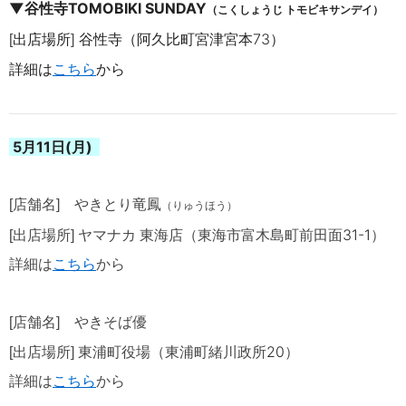
▼
谷性寺TOMOBIKI SUNDAY
（こくしょうじ トモビキサンデイ）
出店場所
谷性寺（阿久比町宮津宮本73）
[
]
詳細は
こちら
から
5月11日(月)
[店舗名]
やきとり竜
鳳
（りゅうほう）
31-1
[出店場所]
ヤマナカ 東海店（東海市富木島町前田面
）
詳細は
こちら
から
[店舗名] やきそば優
20
[出店場所]
東浦町役場（東浦町緒川政所
）
詳細は
こちら
から