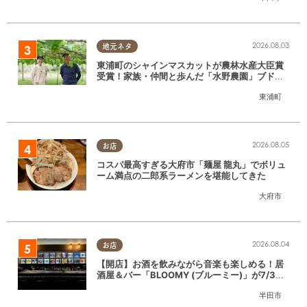
2026.08.03
地元ネタ
東浦町のシャインマスカットが農林水産大臣賞
受賞！家族・仲間と歩んだ「水野農園」ブドウ
づくりの軌跡
東浦町
2026.08.05
お店
コスパ最高すぎる大府市「麺屋 龍丸」でボリュ
ーム満点の二郎系ラーメンを堪能してきた
大府市
2026.08.04
お店
【開店】お酒を飲みながら音楽も楽しめる！居
酒屋＆バー「BLOOMY (ブルーミー)」が7/3
(金)半田市でオープン
半田市