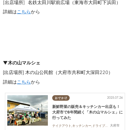
[出店場所]
名鉄太田川駅前広場（東海市大田町下浜田）
詳細は
こちら
から
▼木の山マルシェ
出店場所
木の山公民館（大府市共和町大深田220）
[
]
詳細は
こちら
から
2025.07.26
おでかけ
新鮮野菜の販売＆キッチンカー出店も！
大府市で8年間続く「木の山マルシェ」に
行ってみた
大府市
テイクアウト,キッチンカー,ドライブ,旅行,まちネタ,行ってみたレポ,ワンコイン,KURUTOHP