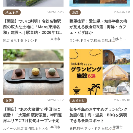
2026.07.23
2025.07.08
地元ネタ
お店
【開業】ついに判明！名鉄名和駅
眺望抜群！愛知県・知多半島の海
西の広大な土地に「Marq 東海名
が見える飲食店8選｜海鮮・カフ
和」建設へ｜駅直結・2026年12月
ェ・ピザほか
着工予定
東海市
知多市
,
常滑
開店
,
まちネタ
,
トレンド
ランチ
,
ドライブ
,
観光
,
自然
,
まちネタ
,
季節ネ
2026.05.12
2025.06.10
お店
おでかけ
【開店】“あの大蔵餅”が半田市に
知多半島のおすすめグランピング
復活！「大蔵餅 蔵街茶屋」半田運
施設6選｜海・温泉・BBQを満喫
河エリアに7月初旬オープン予定
できる最新スポット
半田市
常滑市
,
美浜
スイーツ
,
開店
,
専門店
,
まちネタ
旅行
,
観光
,
アウトドア
,
自然
,
グランピング