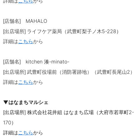
詳細は
こちら
から
MAHALO
[店舗名]
5-228
）
[出店場所] ライフケア薬局（武豊町梨子ノ木
詳細は
こちら
から
kitchen 湊-minato-
[店舗名]
2
[出店場所]
武豊町役場前（消防署跡地）（武豊町長尾山
）
詳細は
こちら
から
▼はなまちマルシェ
出店場所
株式会社花井組 はなまち広場（大府市若草町2-
[
]
170）
詳細は
こちら
から