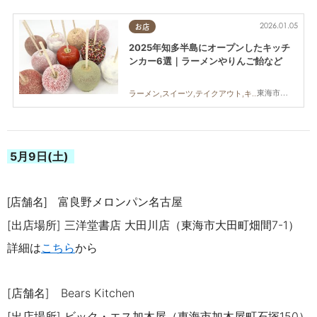
2026.01.05
お店
2025年知多半島にオープンしたキッチ
ンカー6選｜ラーメンやりんご飴など
東海市,知多市,阿久比町,武豊町,美浜町,南知多町
ラーメン,スイーツ,テイクアウト,キッチンカー,開店,まちネタ,まとめ記事
5月9
日(土)
店舗名
富良野メロンパン名古屋
[
]
[出店場所]
三洋堂書店 大田川店（東海市大田町畑間7-1）
詳細は
こちら
から
[店舗名]
Bears Kitchen
[出店場所]
ビック・エス加木屋（東海市加木屋町石塚150）