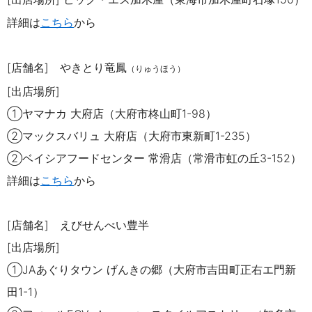
詳細は
こちら
から
[店舗名] やきとり竜鳳
（りゅうほう）
[出店場所]
①
ヤマナカ 大府店（大府市柊山町
1-98
）
②マックスバリュ 大府店（大府市東新町
1-235）
②
ベイシアフードセンター 常滑店（常滑市虹の丘
3-152
）
詳細は
こちら
から
[店舗名] えびせんべい豊半
[出店場所]
①JA
あぐりタウン げんきの郷（大府市吉田町正右エ門新
田
1-1
）