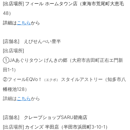
出店場所
フィール
ホームタウン店（東海市荒尾町大恵毛
[
]
4
8
）
詳細は
こちら
から
[店舗名] えびせんべい豊半
[出店場所]
①JA
あぐりタウン げんきの郷（大府市吉田町正右エ門新
1-1
田
）
EQVo！
②フィール
スタイルアストリー（知多市八
（エクボ）
128
幡種池
）
詳細は
こち
ら
から
クレープショップSARU碧南店
[
店舗名
]
カインズ 半田店（半田市浜田町3-10-1）
[
出店場所
]