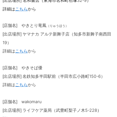
出店場所
名和書店（東海市名和町石塚
32-9
）
[
]
詳細は
こち
ら
から
[店舗名]
やきとり竜
鳳
（りゅうほう）
[出店場所] ヤマナカ アルテ新舞子
店（知多市新舞子南西田
19
）
詳細は
こちら
から
[店舗名] やきそば優
150-6
[出店場所]
名鉄知多半田駅前（半田市広小路町
）
詳細は
こちら
から
wakomaru
[店舗名]
5-228
）
[出店場所] ライフケア薬局（武豊町梨子ノ木