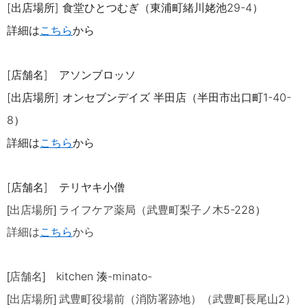
[出店場所] 食堂ひとつむぎ（東浦町緒川姥池
29-4
）
詳細は
こちら
から
[店舗名] アソンブロッソ
[出店場所]
オンセブンデイズ 半田店（半田市出口町
1-40-
8
）
詳細は
こちら
から
[店舗名]
テリヤキ小僧
5-228
）
[出店場所] ライフケア薬局（武豊町梨子ノ木
詳細は
こちら
から
kitchen 湊-minato-
[店舗名]
2
[出店場所]
武豊町役場前（消防署跡地）（武豊町長尾山
）