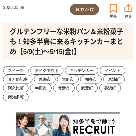
2026.05.08
おでかけ
グルテンフリーな米粉パン＆米粉菓子
も！知多半島に来るキッチンカーまと
め【5/9(土)～5/15(金)】
スイーツ
テイクアウト
キッチンカー
イベント
まとめ記事
東海市
大府市
知多市
東浦町
阿久比町
半田市
常滑市
武豊町
美浜町
南知多町