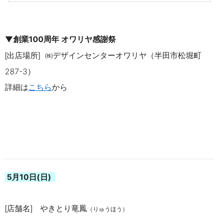
▼創業100周年 オワリヤ感謝祭
出店場所
㈱デザインセンターオワリヤ
（半田市松堀町
[
]
287-3）
詳細は
こちら
から
5月10
日(日)
店舗名
やきとり竜鳳
[
]
（りゅうほう）