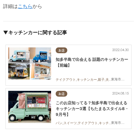
詳細は
こちら
から
▼キッチンカーに関する記事
2022.04.30
お店
知多半島で出会える 話題のキッチンカー
【前編】
東海市,大府市,知多市,阿久比町,半田市,武豊町,南知多町,常滑市,美浜町,東浦町
テイクアウト,キッチンカー,親子,夫婦,家族,カップル,おひとりさま,友人,ペット,知多半島
2024.08.15
お店
このお店知ってる？知多半島で出会える
キッチンカー3選【ちたまるスタイル8・
9月号】
東海市,知多市,半田市,常滑市
パン,スイーツ,テイクアウト,キッチンカー,ちたまるスタイル掲載店