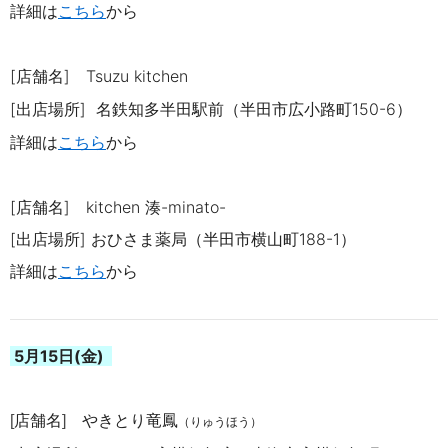
詳細は
こちら
から
[店舗名]
Tsuzu kitchen
[出店場所]
名鉄知多半田駅前（半田市広小路町
150-6
）
詳細は
こちら
から
[店舗名]
kitchen 湊-minato-
[出店場所] おひさま薬局（半田市横山町
188-1
）
詳細は
こちら
から
5月15日(金)
店舗名
やきとり竜鳳
[
]
（りゅうほう）