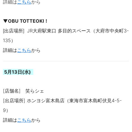
詳細は
こちら
から
▼
OBU TOTTEOKI！
出店場所
JR大府駅東口 多目的スペース（大府市中央町3-
[
]
135）
詳細は
こちら
から
5月13日(水)
[店舗名] 笑らシェ
[出店場所]
ホンヨシ富木島店（東海市富木島町伏見
4-5-
9
）
詳細は
こち
ら
から