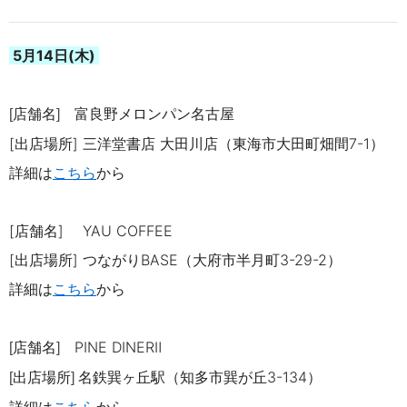
5月14
日(木)
店舗名
富良野メロンパン名古屋
[
]
[出店場所]
三洋堂書店 大田川店（東海市大田町畑間7-1）
詳細は
こちら
から
[店舗名]
YAU COFFEE
[出店場所] つながり
BASE
（大府市半月町
3-29-2
）
詳細は
こちら
から
店舗名
PINE DINERⅡ
[
]
出店場所
名鉄巽ヶ丘駅（知多市巽が丘3-134）
[
]