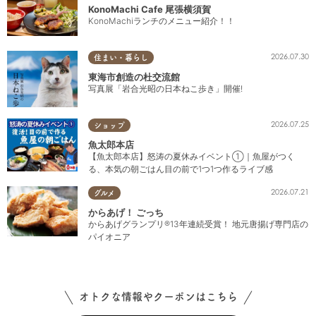
KonoMachi Cafe 尾張横須賀
KonoMachiランチのメニュー紹介！！
2026.07.30
住まい・暮らし
東海市創造の杜交流館
写真展「岩合光昭の日本ねこ歩き」開催!
2026.07.25
ショップ
魚太郎本店
【魚太郎本店】怒涛の夏休みイベント①｜魚屋がつく
る、本気の朝ごはん目の前で1つ1つ作るライブ感
2026.07.21
グルメ
からあげ！ ごっち
からあげグランプリ®13年連続受賞！ 地元唐揚げ専門店の
パイオニア
オトクな情報やクーポンはこちら