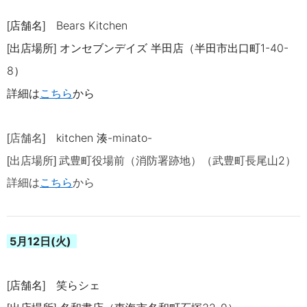
店舗名
Bears Kitchen
[
]
出店場所
オンセブンデイズ 半田店（半田市出口町
1-40-
[
]
8
）
詳細は
こちら
から
kitchen 湊-minato-
[店舗名]
2
[出店場所]
武豊町役場前（消防署跡地）（武豊町長尾山
）
詳細は
こちら
から
5月12日(火)
店舗名
笑らシェ
[
]