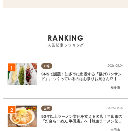
RANKING
人気記事ランキング
2026.08.04
お店
SNSで話題！知多市に出没する「揚げパンサン
ド」。つくっているのはお祭りお兄さん!?【ち
たまる調査隊#55】
知多市
2026.08.02
お店
50年以上ラーメン文化を支える名店！半田市の
「灯台らーめん 半田店」へ【熱血ラーメン伝 8
月放送】
半田市