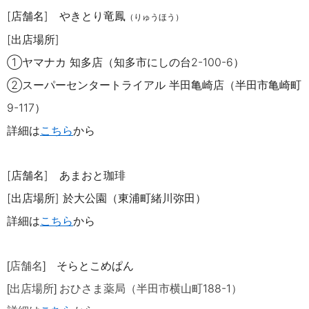
[店舗名]
やきとり竜
鳳
（りゅうほう）
[出店場所]
①ヤマナカ 知多店（知多市にしの台
2-100-6
）
②スーパーセンタートライアル 半田亀崎店（半田市亀崎町
9-117
）
詳細は
こちら
から
[店舗名] あまおと珈琲
[出店場所]
於大公園（東浦町緒川弥田）
詳細は
こちら
から
そらとこめぱん
[店舗名]
188-1
[出店場所] おひさま薬局（半田市横山町
）