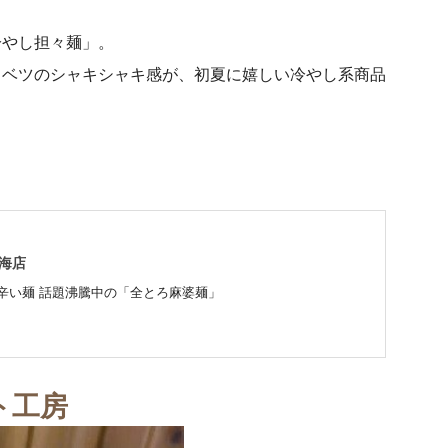
冷やし担々麺」。
ャベツのシャキシャキ感が、初夏に嬉しい冷やし系商品
東海店
辛い麺 話題沸騰中の「全とろ麻婆麺」
ト工房