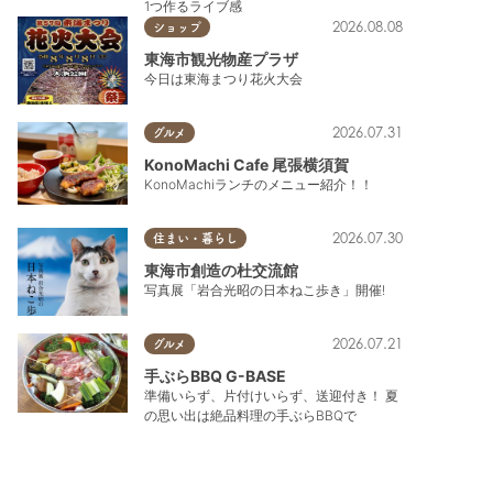
1つ作るライブ感
2026.08.08
ショップ
東海市観光物産プラザ
今日は東海まつり花火大会
2026.07.31
グルメ
KonoMachi Cafe 尾張横須賀
KonoMachiランチのメニュー紹介！！
2026.07.30
住まい・暮らし
東海市創造の杜交流館
写真展「岩合光昭の日本ねこ歩き」開催!
2026.07.21
グルメ
手ぶらBBQ G-BASE
準備いらず、片付けいらず、送迎付き！ 夏
の思い出は絶品料理の手ぶらBBQで