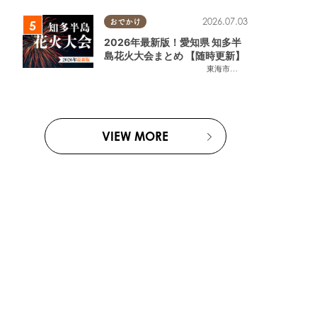
2026.07.03
おでかけ
2026年最新版！愛知県 知多半
島花火大会まとめ 【随時更新】
東海市
,
大府市
,
知多市
,
東浦町
,
阿
VIEW MORE