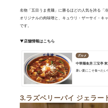
名物「五目うま煮麺」に勝るほどの人気を誇る「
オリジナルの肉味噌と、キュウリ・ザーサイ・キ
です。
▼店舗情報はこちら
グルメ
中華麺食房 三宝亭 
暑い夏にこそ食べたい
3
.ラズベリーパイ ジェラー