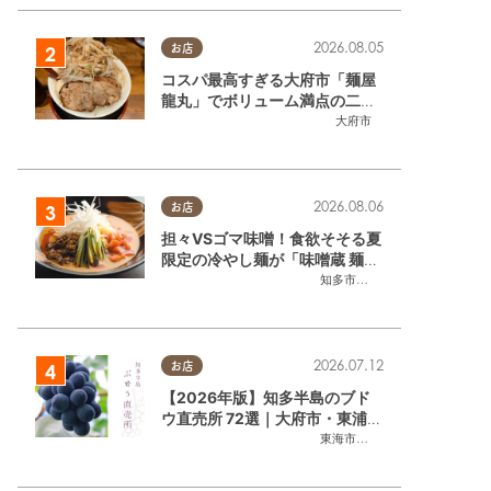
2026.08.05
お店
コスパ最高すぎる大府市「麺屋
龍丸」でボリューム満点の二郎
系ラーメンを堪能してきた
大府市
2026.08.06
お店
担々VSゴマ味噌！食欲そそる夏
限定の冷やし麺が「味噌蔵 麺四
朗 半田店・知多店」で登場／ち
知多市
,
半田市
たまる広告
2026.07.12
お店
【2026年版】知多半島のブド
ウ直売所 72選｜大府市・東浦町
ほかエリア別に一挙紹介
東海市
,
大府市
,
東浦町
,
半田市
,
美