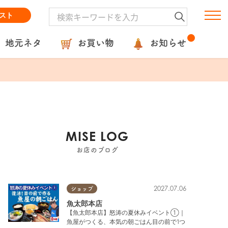
スト
地元ネタ
お買い物
お知らせ
MISE LOG
お店のブログ
2027.07.06
ショップ
魚太郎本店
【魚太郎本店】怒涛の夏休みイベント①｜
魚屋がつくる、本気の朝ごはん目の前で1つ