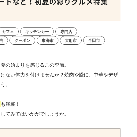
ートなど！初夏の彩りグルメ特集
カフェ
キッチンカー
専門店
告
クーポン
東海市
大府市
半田市
、夏の始まりを感じるこの季節。
負けない体力を付けませんか？焼肉や鰻に、中華やデザ
ょう。
報
も満載！
験してみてはいかがでしょうか。