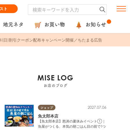
スト
地元ネタ
お買い物
お知らせ
～5/24(日)割引クーポン配布キャンペーン開催／ちたまる広告
MISE LOG
お店のブログ
2027.07.06
ショップ
魚太郎本店
【魚太郎本店】怒涛の夏休みイベント①｜
魚屋がつくる、本気の朝ごはん目の前で1つ