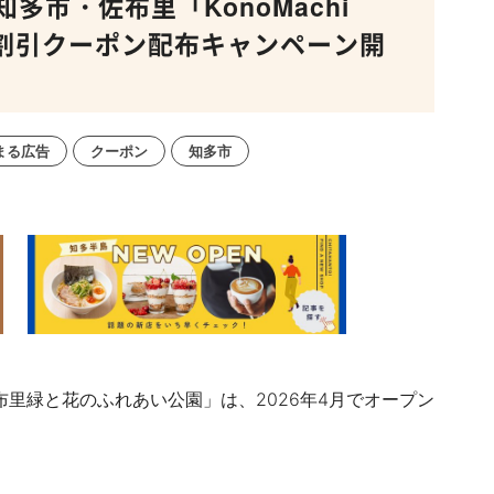
市・佐布里「KonoMachi
4(日)割引クーポン配布キャンペーン開
まる広告
クーポン
知多市
布里緑と花のふれあい公園」は、2026年4月でオープン