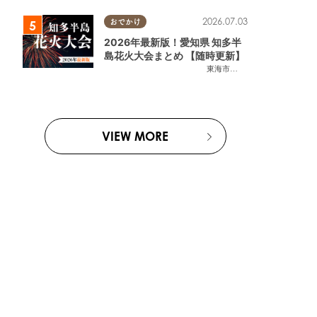
2026.07.03
おでかけ
2026年最新版！愛知県 知多半
島花火大会まとめ 【随時更新】
東海市
,
大府市
,
知多市
,
東浦町
,
阿
VIEW MORE