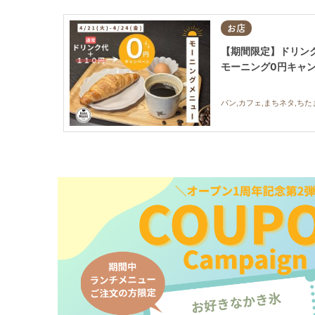
お店
【期間限定】ドリンク代の
モーニング0円キャ
パン,カフェ,まちネタ,ち