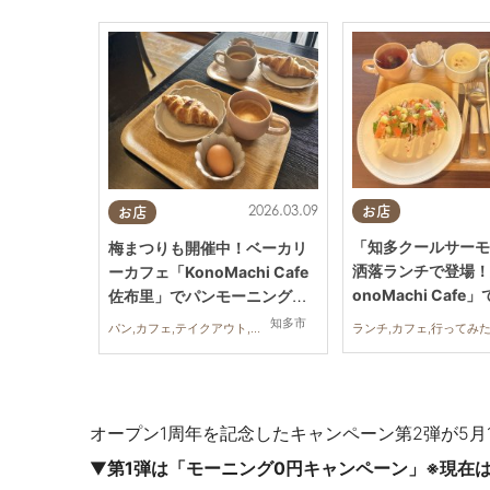
2026.03.09
お店
お店
「知多クールサーモ
梅まつりも開催中！ベーカリ
洒落ランチで登場！
ーカフェ「KonoMachi Cafe
onoMachi Caf
佐布里」でパンモーニングし
サンドを実食
てきた
知多市
パン,カフェ,テイクアウト,イベント,自然,行ってみたレポ
オープン1周年を記念したキャンペーン第2弾
が5月
▼
第1弾は「モーニング0円キャンペーン」※現在