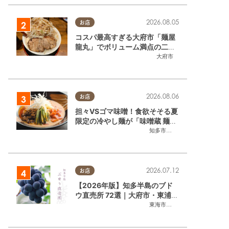
2026.08.05
お店
コスパ最高すぎる大府市「麺屋
龍丸」でボリューム満点の二郎
系ラーメンを堪能してきた
大府市
2026.08.06
お店
担々VSゴマ味噌！食欲そそる夏
限定の冷やし麺が「味噌蔵 麺四
朗 半田店・知多店」で登場／ち
知多市
,
半田市
たまる広告
2026.07.12
お店
【2026年版】知多半島のブド
ウ直売所 72選｜大府市・東浦町
ほかエリア別に一挙紹介
東海市
,
大府市
,
東浦町
,
半田市
,
美