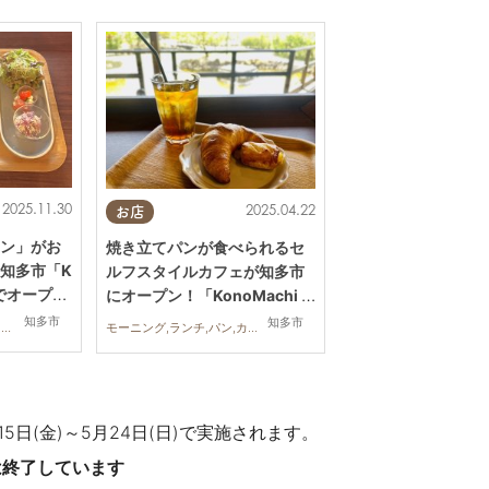
2025.11.30
2025.04.22
お店
ン」がお
焼き立てパンが食べられるセ
知多市「K
ルフスタイルカフェが知多市
e」でオープン
にオープン！「KonoMachi C
afe」ってどんなお店？
知多市
知多市
ランチ,カフェ,行ってみたレポ,カップル,おひとりさま,友人
モーニング,ランチ,パン,カフェ,スイーツ,テイクアウト,開店
15日(金)～5月24日(日)で実施されます。
は終了しています