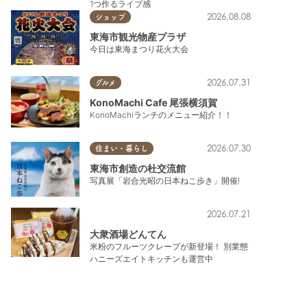
1つ作るライブ感
2026.08.08
ショップ
東海市観光物産プラザ
今日は東海まつり花火大会
2026.07.31
グルメ
KonoMachi Cafe 尾張横須賀
KonoMachiランチのメニュー紹介！！
2026.07.30
住まい・暮らし
東海市創造の杜交流館
写真展「岩合光昭の日本ねこ歩き」開催!
2026.07.21
大衆酒場どんてん
米粉のフルーツクレープが新登場！ 別業態
ハニーズエイトキッチンも運営中