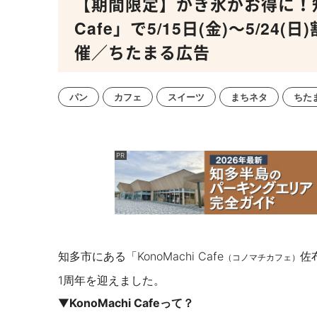
【期間限定】かき氷がお得に！知多
Cafe」で5/15日(金)～5/2
催／ちたまる広告
パン
カフェ
スイーツ
まちネタ
ちた
知多市にある「KonoMachi Cafe
佐
（コノマチカフェ）
1周年を迎えました。
▼
KonoMachi Cafeって？