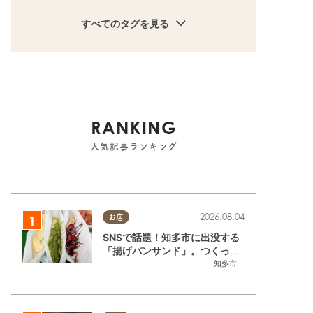
すべてのタグを見る
RANKING
人気記事ランキング
2026.08.04
お店
SNSで話題！知多市に出没する
「揚げパンサンド」。つくって
いるのはお祭りお兄さん!?【ち
知多市
たまる調査隊#55】