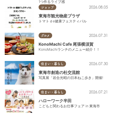
1つ作るライブ感
2026.08.05
ショップ
東海市観光物産プラザ
トマトｄe健康フェスティバル
2026.07.31
グルメ
KonoMachi Cafe 尾張横須賀
KonoMachiランチのメニュー紹介！！
2026.07.30
住まい・暮らし
東海市創造の杜交流館
写真展「岩合光昭の日本ねこ歩き」開催!
2026.07.21
住まい・暮らし
ハローワーク半田
こどもと関わるお仕事フェア in 東海市