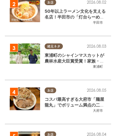
2026.08.02
お店
50年以上ラーメン文化を支える
名店！半田市の「灯台らーめん
半田店」へ【熱血ラーメン伝 8
半田市
月放送】
2026.08.03
地元ネタ
東浦町のシャインマスカットが
農林水産大臣賞受賞！家族・仲
間と歩んだ「水野農園」ブドウ
東浦町
づくりの軌跡
2026.08.05
お店
コスパ最高すぎる大府市「麺屋
龍丸」でボリューム満点の二郎
系ラーメンを堪能してきた
大府市
2026.08.04
お店