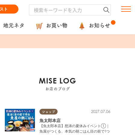
スト
地元ネタ
お買い物
お知らせ
MISE LOG
お店のブログ
2027.07.06
ショップ
魚太郎本店
【魚太郎本店】怒涛の夏休みイベント①｜
魚屋がつくる、本気の朝ごはん目の前で1つ