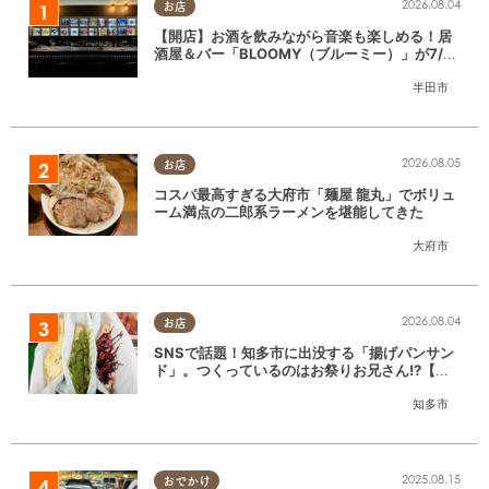
2026.08.04
お店
【開店】お酒を飲みながら音楽も楽しめる！居
酒屋＆バー「BLOOMY（ブルーミー）」が7/3
(金)半田市でオープン
半田市
2026.08.05
お店
コスパ最高すぎる大府市「麺屋 龍丸」でボリュ
ーム満点の二郎系ラーメンを堪能してきた
大府市
2026.08.04
お店
SNSで話題！知多市に出没する「揚げパンサン
ド」。つくっているのはお祭りお兄さん!?【ち
たまる調査隊#55】
知多市
2025.08.15
おでかけ