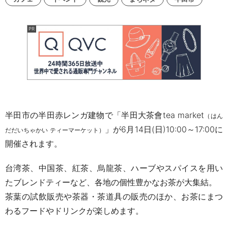
半田市の半田赤レンガ建物で
「
半田大茶會tea market
（はん
」が6
月14
日
(日
)10:00～17:00に
だだいちゃかい
ティーマーケット）
開催されます。
台湾茶、中国茶、紅茶、烏龍茶、
ハーブやスパイスを用い
たブレンドティーなど、各地の個性豊かなお茶が大集結。
茶葉の試飲販売や茶器・茶道具の販売のほか、お茶にまつ
わるフードやドリンクが楽しめます。