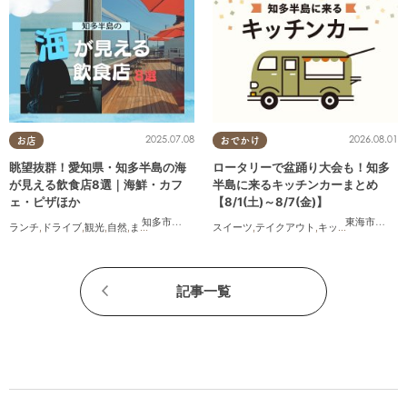
2025.07.08
2026.08.01
お店
おでかけ
眺望抜群！愛知県・知多半島の海
ロータリーで盆踊り大会も！知多
が見える飲食店8選｜海鮮・カフ
半島に来るキッチンカーまとめ
ェ・ピザほか
【8/1(土)～8/7(金)】
知多市
,
常滑市
,
美浜町
,
南知多町
東海市
,
大府
ランチ
,
ドライブ
,
観光
,
自然
,
まちネタ
,
季節ネタ
,
スイーツ
まとめ記事
,
テイクアウト
,
キッチンカー
,
イベ
記事一覧