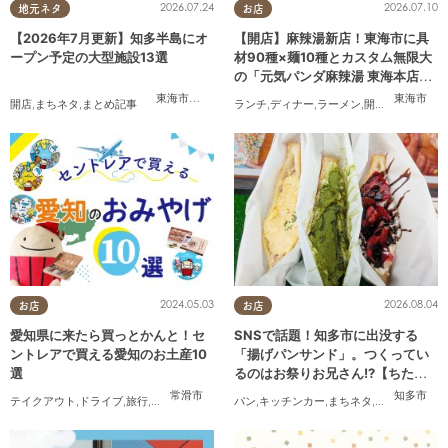
2026.07.24
2026.07.10
地元ネタ
お店
【2026年7月更新】知多半島にオ
【開店】麻辣湯新店！東海市に具
ープン予定の大型施設13選
材90種×麺10種とカスタム無限大
の「元気パンダ麻辣湯 東海本店」
が6/12(金)オープン
東海市
,
大府市
,
知多市
,
美浜町
,
南知多町
東海市
開店
,
まちネタ
,
まとめ記事
ランチ
,
ディナー
,
ラーメン
,
開店
,
夫婦
,
カップ
2024.05.03
2026.08.04
お店
お店
愛知県に来たら買っとかんと！セ
SNSで話題！知多市に出没する
ントレアで買える愛知のお土産10
「揚げパンサンド」。つくってい
選
るのはお祭りお兄さん!?【ちたま
る調査隊#55】
常滑市
知多市
テイクアウト
,
ドライブ
,
旅行
,
観光
,
家族
,
友人
パン
,
キッチンカー
,
まちネタ
,
ちたまる調査