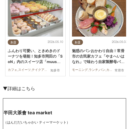
2026.05.10
2026.05.03
お店
お店
ふんわり可愛い、ときめきのド
魅惑のパンおかわり自由！常滑
ーナツを堪能！知多市岡田の「S
市の古民家カフェ「やまへいは
oN」内のスイーツ店「muus」
なれ」で味わう自家製酵母パン
に行ってみた
のお洒落ランチ
カフェ,スイーツ,テイクアウト,行ってみたレポ
モーニング,ランチ,パン,カフェ,行ってみたレポ,カップル,おひとりさま,友人
知多市
常滑市
▼詳細はこちら
半田大茶會 tea market
（はんだだいちゃかい ティーマーケット）