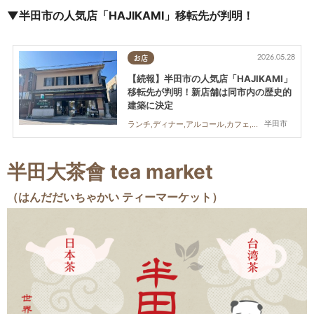
▼半田市の人気店「HAJIKAMI」移転先が判明！
2026.05.28
お店
【続報】半田市の人気店「HAJIKAMI」
移転先が判明！新店舗は同市内の歴史的
建築に決定
半田市
ランチ,ディナー,アルコール,カフェ,スイーツ,テイクアウト,開店
半田
大茶會
tea market
（はんだだいちゃかい ティーマーケット）