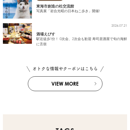
東海市創造の杜交流館
写真展「岩合光昭の日本ねこ歩き」開催!
2026.07.21
酒場えびす
駅近徒歩1分！ 0次会、2次会も歓迎 寿司居酒屋で旬の海鮮
に舌鼓
オトクな情報やクーポンはこちら
VIEW MORE