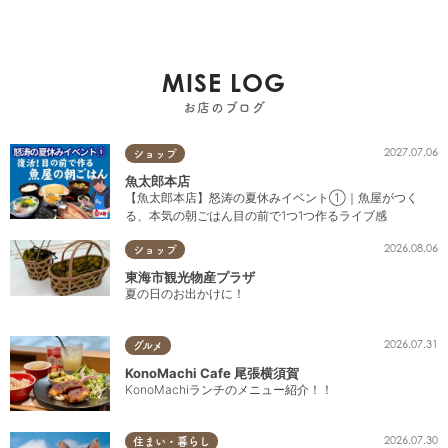
MISE LOG
お店のブログ
2027.07.06
ショップ
魚太郎本店
【魚太郎本店】怒涛の夏休みイベント①｜魚屋がつく
る、本気の朝ごはん目の前で1つ1つ作るライブ感
2026.08.06
ショップ
東海市観光物産プラザ
夏の日のお出かけに！
2026.07.31
グルメ
KonoMachi Cafe 尾張横須賀
KonoMachiランチのメニュー紹介！！
2026.07.30
住まい・暮らし