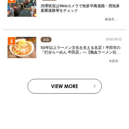
渋滞状況はWebカメラで知多半島道路・西知多
産業道路等をチェック
東海市
,
大府市
,
知
2026.08.02
お店
50年以上ラーメン文化を支える名店！半田市の
「灯台らーめん 半田店」へ【熱血ラーメン伝 8
月放送】
半田市
VIEW MORE