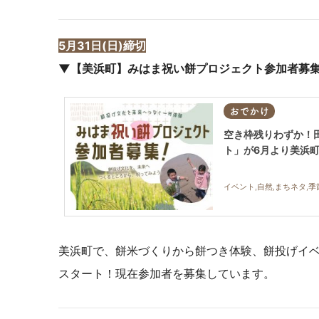
5月31日(日)締切
▼【美浜町】みはま祝い餅プロジェクト参加者募
おでかけ
空き枠残りわずか！
ト」が6月より美浜
イベント,自然,まちネタ,季
美浜町で、餅米づくりから餅つき体験、餅投げイベ
スタート！現在参加者を募集しています。