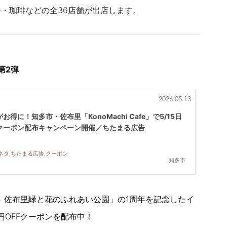
・珈琲などの全36店舗が出店します。
第2弾
2026.05.13
得に！知多市・佐布里「KonoMachi Cafe」で5/15日
)割引クーポン配布キャンペーン開催／ちたまる広告
ネタ,ちたまる広告,クーポン
知多市
佐布里緑と花のふれあい公園
」の1周年を記念したイ
）
円OFFクーポンを配布中！