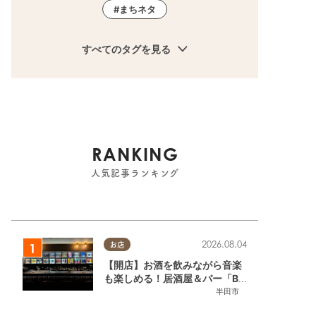
まちネタ
すべてのタグを見る
RANKING
人気記事ランキング
2026.08.04
お店
【開店】お酒を飲みながら音楽
も楽しめる！居酒屋＆バー「BL
OOMY（ブルーミー）」が7/3
半田市
(金)半田市でオープン