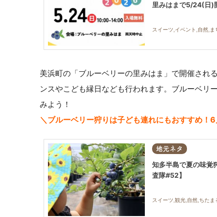
里みはまで5/24(日)
スイーツ,イベント,自然,ま
美浜町の「ブルーベリーの里みはま」で開催され
ンスやこども縁日なども行われます。ブルーベリ
みよう！
＼ブルーベリー狩りは子ども連れにもおすすめ！6
地元ネタ
知多半島で夏の味覚
査隊#52】
スイーツ,観光,自然,ちた