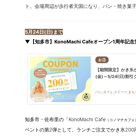
ト。会場周辺が歩行者天国になり、パン・焼き菓子
5月24日(日)まで
▼【知多市】KonoMachi Cafeオープン1周年記念
お店
【期間限定】かき氷がお
(金)～5/24(日
パン,カフェ,スイーツ,まち
知多市・佐布里の「KonoMachi Cafe
（コノマチカフェ
ベントの第2弾として、ランチご注文でかき氷200