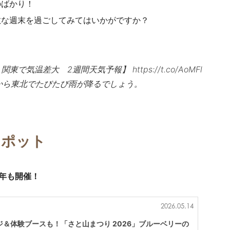
のばかり！
敵な週末を過ごしてみてはいかがですか？
 関東で気温差大 2週間天気予報】
https://t.co/AoMFl
九州から東北でたびたび雨が降るでしょう。
スポット
今年も開催！
2026.05.14
＆体験ブースも！「さと山まつり 2026」ブルーベリーの