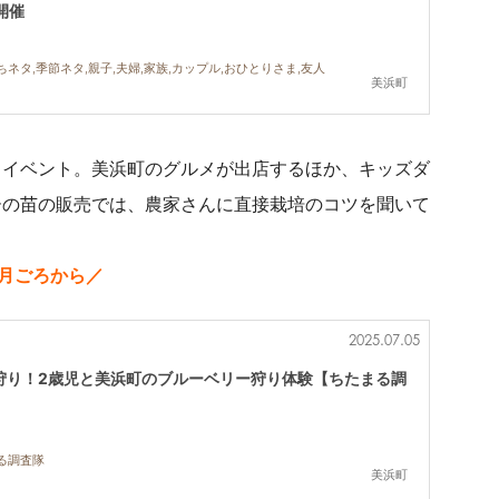
開催
ちネタ,季節ネタ,親子,夫婦,家族,カップル,おひとりさま,友人
美浜町
るイベント。美浜町のグルメが出店するほか、キッズダ
ーの苗の販売では、農家さんに直接栽培のコツを聞いて
月ごろから／
2025.07.05
狩り！2歳児と美浜町のブルーベリー狩り体験【ちたまる調
まる調査隊
美浜町