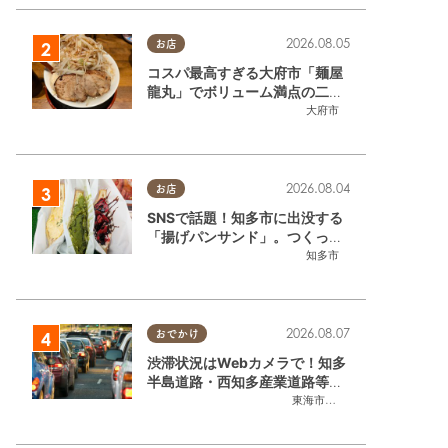
2026.08.05
お店
コスパ最高すぎる大府市「麺屋
龍丸」でボリューム満点の二郎
系ラーメンを堪能してきた
大府市
2026.08.04
お店
SNSで話題！知多市に出没する
「揚げパンサンド」。つくって
いるのはお祭りお兄さん!?【ち
知多市
たまる調査隊#55】
2026.08.07
おでかけ
渋滞状況はWebカメラで！知多
半島道路・西知多産業道路等の
今をチェック
東海市
,
大府市
,
知多市
,
東浦町
,
常