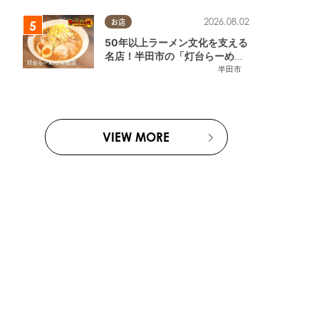
2026.08.02
お店
50年以上ラーメン文化を支える
名店！半田市の「灯台らーめん
半田店」へ【熱血ラーメン伝 8
半田市
月放送】
VIEW MORE