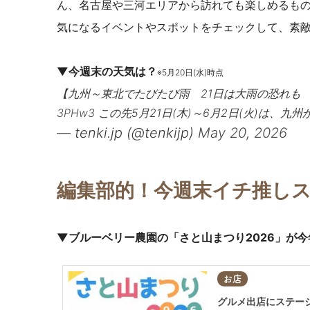
ん、名古屋や三河エリアから訪れても楽しめるも
気になるイベントやスポットをチェックして、素
▼今週末の天気は？
※5月20日(水)時点
【九州～東北でたびたび雨 21日は大雨の恐れも
3PHw3
この先5月21日(木)～6月2日(火)は、
— tenki.jp (@tenkijp)
May 20, 2026
編集部的！今週末イチ推し
▼ブルーベリー農園の「さと山まつり2026」が
お店
グルメ出店にステージ