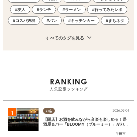
友人
ランチ
ラーメン
行ってみたレポ
コスパ抜群
パン
キッチンカー
まちネタ
すべてのタグを見る
RANKING
人気記事ランキング
2026.08.04
お店
【開店】お酒を飲みながら音楽も楽しめる！居
酒屋＆バー「BLOOMY（ブルーミー）」が7/3
(金)半田市でオープン
半田市