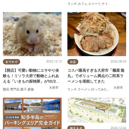
たまる広告
ランチ
,
カフェ
,
スイーツ
,
テイクアウト
2025.12.13
2026.08.05
おでかけ
お店
【開店】可愛い動物にエサやり体
コスパ最高すぎる大府市「麺屋 龍
験も！リソラ大府で動物とふれあ
丸」でボリューム満点の二郎系ラ
える「いきもの探検隊」が10/24
ーメンを堪能してきた
(金)オープン
大府市
大府市
開店
,
専門店
,
親子
,
家族
ランチ
,
ラーメン
,
行ってみたレポ
,
おひとり
2024.12.06
地元ネタ