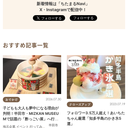
新着情報は「ちたまるNavi」
X・Instagramで配信中！
フォローする
おすすめ記事一覧
2026.07.30
おでかけ
2023.07.19
クローズアップ
子どもも大人も夢中になる理由が
フォロワー3.5万人超え！あいちた
判明！半田市・MIZKAN MUSEU
ちゃん厳選「知多半島のかき氷5
Mで話題の「酢っごい展」へ行っ
選」
てみた｜7/25(土)～8/30(日)／ち
半田市
地元企業
,
イベント
,
行ってみたレポ
,
ちたまる広告
,
親子
,
家族
,
友人