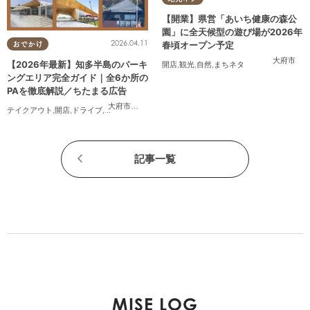
【開業】県営「あいち健康の森公
園」に全天候型の遊び場が2026年
2026.04.11
春頃オープン予定
おでかけ
大府市
【2026年最新】知多半島のパーキ
開店
,
観光
,
自然
,
まちネタ
ングエリア完全ガイド｜全6か所の
PAを徹底解説／ちたまる広告
大府市
,
阿久比町
,
美浜町
テイクアウト
,
開店
,
ドライブ
,
観光
,
ちたまる広告
,
夫婦
,
家族
,
カップル
,
おひとりさま
,
友人
,
ペ
記事一覧
MISE LOG