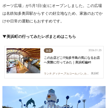
ポーツ広場」が5月1日(金)にオープンしました。この広場
は名鉄知多奥田駅からすぐの好立地なため、家族のおでか
けや日常の運動にもおすすめです。
▼美浜町の行ってみたレポまとめはこちら
2026.01.25
お店
このお店どこ!?知多半島の気になるお店
へ実際に行ってみた｜美浜町編#1
美浜町
ランチ,ディナー,アルコール,パン,カフェ,スイーツ,テイクアウト,専門店,まちネタ,まとめ記事,ペット