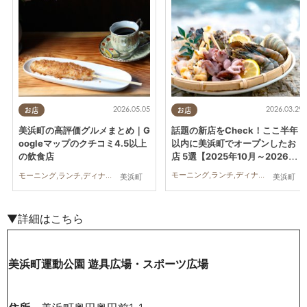
2026.03.29
2026.05.05
お店
お店
話題の新店をCheck！ここ半年
美浜町の高評価グルメまとめ｜G
以内に美浜町でオープンしたお
oogleマップのクチコミ4.5以上
店 5選【2025年10月～2026年
の飲食店
3月】
モーニング,ランチ,ディナー,アルコール,ラーメン,パン,カフェ,スイーツ,テイクアウト,キッチンカー,開店,リニューアル,旅行,観光,自然,まとめ記事,親子,夫婦,家族,カップル,おひとりさま,友人
モーニング,ランチ,ディナー,パン,カフェ
美浜町
美浜町
▼詳細はこちら
美浜町運動公園 遊具広場・スポーツ広場