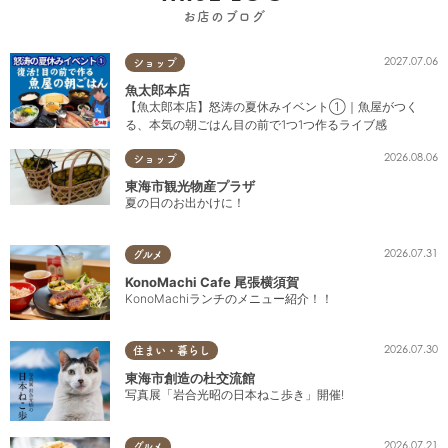
お店のブログ
2027.07.06
ショップ
魚太郎本店
【魚太郎本店】怒涛の夏休みイベント①｜魚屋がつく
る、本気の朝ごはん目の前で1つ1つ作るライブ感
2026.08.06
ショップ
東海市観光物産プラザ
夏の日のお出かけに！
2026.07.31
グルメ
KonoMachi Cafe 尾張横須賀
KonoMachiランチのメニュー紹介！！
2026.07.30
住まい・暮らし
東海市創造の杜交流館
写真展「岩合光昭の日本ねこ歩き」開催!
2026.07.21
グルメ