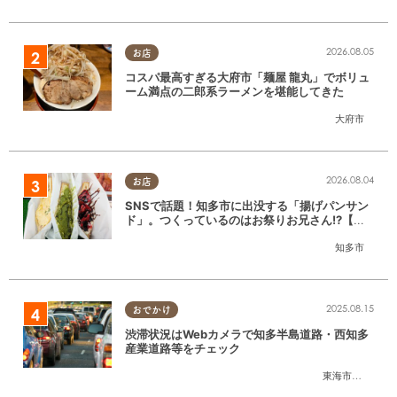
2026.08.05
お店
コスパ最高すぎる大府市「麺屋 龍丸」でボリュ
ーム満点の二郎系ラーメンを堪能してきた
大府市
2026.08.04
お店
SNSで話題！知多市に出没する「揚げパンサン
ド」。つくっているのはお祭りお兄さん!?【ち
たまる調査隊#55】
知多市
2025.08.15
おでかけ
渋滞状況はWebカメラで知多半島道路・西知多
産業道路等をチェック
東海市
,
大府市
,
知