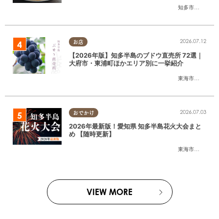
たまる広告
知多市
,
半田市
2026.07.12
お店
【2026年版】知多半島のブドウ直売所 72選｜
大府市・東浦町ほかエリア別に一挙紹介
東海市
,
大府市
,
東
2026.07.03
おでかけ
2026年最新版！愛知県 知多半島花火大会まと
め 【随時更新】
東海市
,
大府市
,
知
VIEW MORE