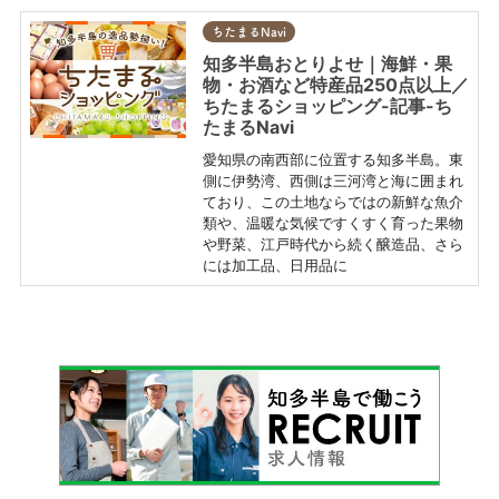
ちたまるNavi
知多半島おとりよせ｜海鮮・果
物・お酒など特産品250点以上／
ちたまるショッピング-記事-ち
たまるNavi
愛知県の南西部に位置する知多半島。東
側に伊勢湾、西側は三河湾と海に囲まれ
ており、この土地ならではの新鮮な魚介
類や、温暖な気候ですくすく育った果物
や野菜、江戸時代から続く醸造品、さら
には加工品、日用品に