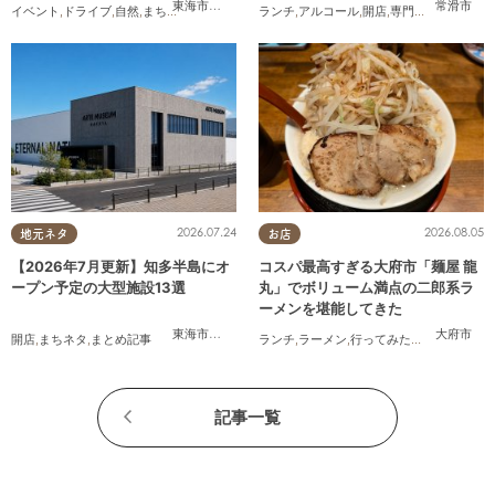
プラン【8/8(土)・9(日)】
なるリサーチ#31】
東海市
,
大府市
,
東浦町
,
半田市
,
美浜町
常滑市
イベント
,
ドライブ
,
自然
,
まちネタ
,
季節ネタ
,
親子
ランチ
,
家族
,
アルコール
,
開店
,
専門店
,
気になるリ
2026.07.24
2026.08.05
地元ネタ
お店
【2026年7月更新】知多半島にオ
コスパ最高すぎる大府市「麺屋 龍
ープン予定の大型施設13選
丸」でボリューム満点の二郎系ラ
ーメンを堪能してきた
東海市
,
大府市
,
知多市
,
美浜町
,
南知多町
大府市
開店
,
まちネタ
,
まとめ記事
ランチ
,
ラーメン
,
行ってみたレポ
,
おひとり
記事一覧