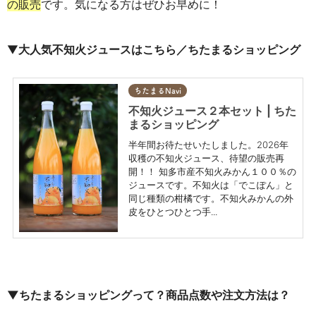
の販売
です。
気になる方はぜひお早めに！
▼
大人気不知火ジュースはこちら／ちたまるショッピング
ちたまるNavi
不知火ジュース２本セット | ちた
まるショッピング
半年間お待たせいたしました。2026年
収穫の不知火ジュース、待望の販売再
開！！ 知多市産不知火みかん１００％の
ジュースです。不知火は「でこぽん」と
同じ種類の柑橘です。不知火みかんの外
皮をひとつひとつ手...
▼ちたまるショッピングって？商品点数や注文方法は？