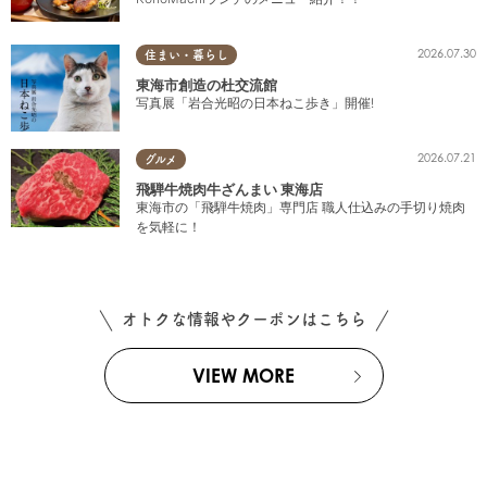
2026.07.30
住まい・暮らし
東海市創造の杜交流館
写真展「岩合光昭の日本ねこ歩き」開催!
2026.07.21
グルメ
飛騨牛焼肉牛ざんまい 東海店
東海市の「飛騨牛焼肉」専門店 職人仕込みの手切り焼肉
を気軽に！
オトクな情報やクーポンはこちら
VIEW MORE