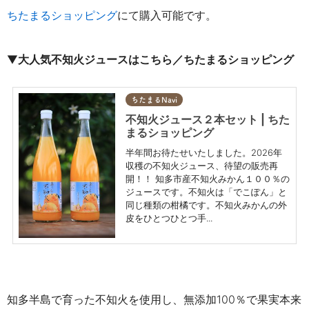
ちたまるショッピング
にて購入可能です。
▼
大人気不知火ジュースはこちら／ちたまるショッピング
ちたまるNavi
不知火ジュース２本セット | ちた
まるショッピング
半年間お待たせいたしました。2026年
収穫の不知火ジュース、待望の販売再
開！！ 知多市産不知火みかん１００％の
ジュースです。不知火は「でこぽん」と
同じ種類の柑橘です。不知火みかんの外
皮をひとつひとつ手...
知多半島で育った不知火を使用し、無添加100％で果実本来