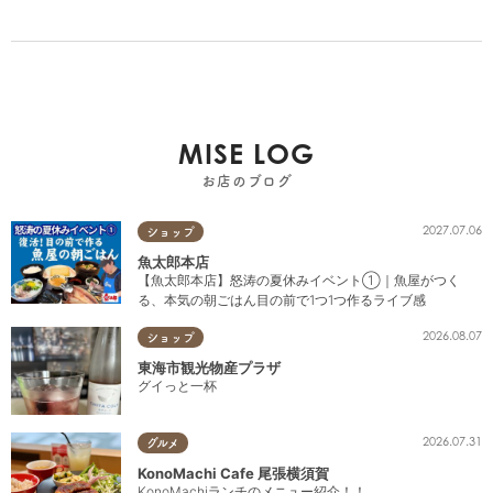
MISE LOG
お店のブログ
2027.07.06
ショップ
魚太郎本店
【魚太郎本店】怒涛の夏休みイベント①｜魚屋がつく
る、本気の朝ごはん目の前で1つ1つ作るライブ感
2026.08.07
ショップ
東海市観光物産プラザ
グイっと一杯
2026.07.31
グルメ
KonoMachi Cafe 尾張横須賀
KonoMachiランチのメニュー紹介！！