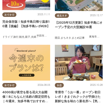
2023.11.11
おでかけ
2025.12.17
地元ネタ
完全保存版！知多半島日帰り温泉1
【2025年12月更新】知多半島にオ
0選【後編】【知多半島レポ#28】
ープン予定の大型施設16選
半田市
,
常滑市
,
南知多町
東海市
,
大府
ドライブ
,
旅行
,
観光
,
親子
,
夫婦
,
家族
,
知多半島レポ
開店
,
まちネタ
,
まとめ記事
2026.08.05
2025.10.28
おでかけ
お店
4000発が夜空を彩る花火大会開
常滑市「うお一番」オープン初日
催！8にちなんだ名鉄の限定切符も
レポ！きまぐれクックが手掛けた
｜今週末、知多半島でおすすめの
新鮮な魚を味わう新名所へ【気に