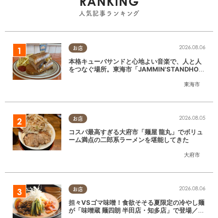
RANKING
人気記事ランキング
2026.08.06
お店
本格キューバサンドと心地よい音楽で、人と人
をつなぐ場所。東海市「JAMMIN'STANDHOU
SE」に行ってみた
東海市
2026.08.05
お店
コスパ最高すぎる大府市「麺屋 龍丸」でボリュ
ーム満点の二郎系ラーメンを堪能してきた
大府市
2026.08.06
お店
担々VSゴマ味噌！食欲そそる夏限定の冷やし麺
が「味噌蔵 麺四朗 半田店・知多店」で登場／ち