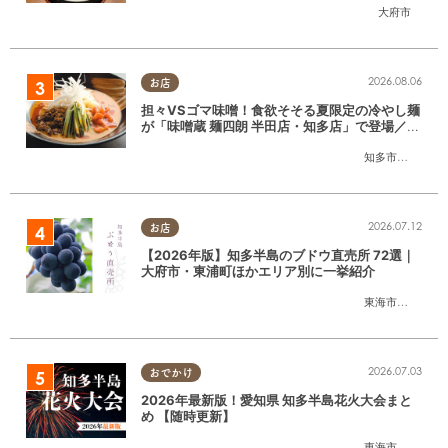
大府市
2026.08.06
お店
担々VSゴマ味噌！食欲そそる夏限定の冷やし麺
が「味噌蔵 麺四朗 半田店・知多店」で登場／ち
たまる広告
知多市
,
半田市
2026.07.12
お店
【2026年版】知多半島のブドウ直売所 72選｜
大府市・東浦町ほかエリア別に一挙紹介
東海市
,
大府市
,
東
2026.07.03
おでかけ
2026年最新版！愛知県 知多半島花火大会まと
め 【随時更新】
東海市
,
大府市
,
知