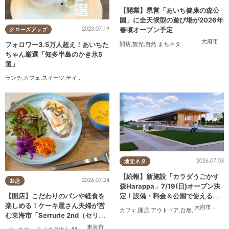
【開業】県営「あいち健康の森公
園」に全天候型の遊び場が2026年
2023.07.19
春頃オープン予定
クローズアップ
大府市
フォロワー3.5万人超え！あいちた
開店
,
観光
,
自然
,
まちネタ
ちゃん厳選「知多半島のかき氷5
選」
ランチ
,
カフェ
,
スイーツ
,
テイクアウト
2026.07.03
地元ネタ
【続報】新施設「カラダうごかす
2026.07.24
お店
森Harappa」7/19(日)オープン決
定！設備・料金＆公園で使えるレ
【開店】こだわりのパンや軽食を
ンタルアイテムも登場
楽しめる！ケーキ屋さん夫婦が営
大府市
,
東浦
カフェ
,
開店
,
アウトドア
,
自然
,
まちネタ
,
家族
む東海市「Serrurie 2nd（セリュ
リエ セカンド）」6/29(月)テスト
東海市