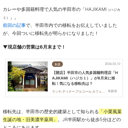
カレーや多国籍料理で人気の半田市の「
HAJIKAMI
（ハジカ
」。
ミ）
前回の記事
で、半田市内での移転をお伝えしていました
が、今回ついに移転先が明らかになりました！
▼現店舗の営業は6月末まで！
2026.05.10
お店
【開店】半田市の人気多国籍料理店「H
AJIKAMI（ハジカミ）」が6月末に移
転！気になる移転先は？
半田市
ランチ,ディナー,アルコール,カフェ,スイーツ,テイクアウト,開店
移転先は、半田市の歴史的建築として知られる
「小栗風葉
生誕の地・旧美濃半薬局」
。JR半田駅から徒歩5分ほどの
ところにあります。