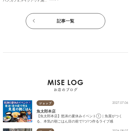
パン
,
カフェ
,
テイクアウト
,
開店
,
専門店
,
まちネタ
,
親子
,
夫婦
,
家族
,
カップル
,
おひとりさま
,
オープン
記事一覧
MISE LOG
お店のブログ
2027.07.06
ショップ
魚太郎本店
【魚太郎本店】怒涛の夏休みイベント①｜魚屋がつく
る、本気の朝ごはん目の前で1つ1つ作るライブ感
2026.08.07