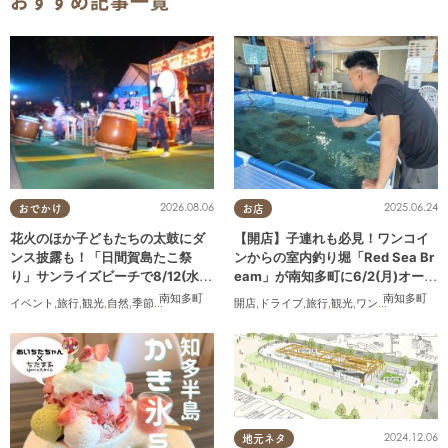
おすすめ記事一覧
2026.08.06
2025.06.24
おでかけ
お店
花火のほか子どもたちの太鼓にダ
【開店】子連れも必見！ワンコイ
ンス披露も！「日間賀島たこ祭
ンからの室内釣り堀「Red Sea Br
り」サンライズビーチで8/12(水)
eam」が南知多町に6/2(月)オープ
開催
ン
南知多町
南知多町
イベント
,
旅行
,
観光
,
自然
,
季節ネタ
,
花火
開店
,
ドライブ
,
旅行
,
観光
,
ワンコイン
2024.12.06
地元ネタ