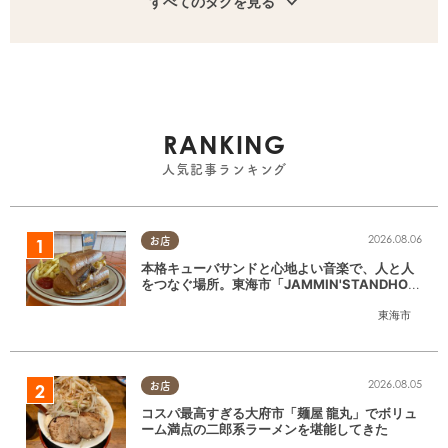
すべてのタグを見る
RANKING
人気記事ランキング
2026.08.06
お店
本格キューバサンドと心地よい音楽で、人と人
をつなぐ場所。東海市「JAMMIN'STANDHOU
SE」に行ってみた
東海市
2026.08.05
お店
コスパ最高すぎる大府市「麺屋 龍丸」でボリュ
ーム満点の二郎系ラーメンを堪能してきた