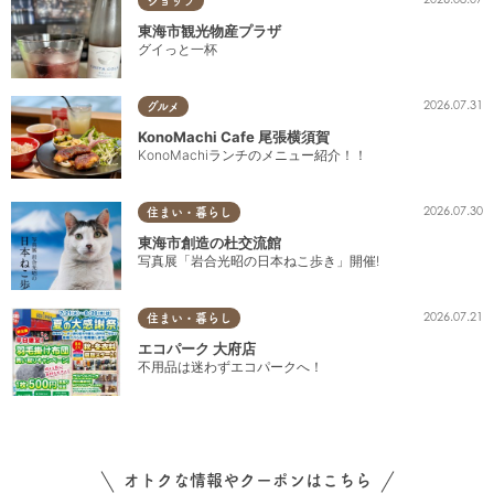
ショップ
東海市観光物産プラザ
グイっと一杯
2026.07.31
グルメ
KonoMachi Cafe 尾張横須賀
KonoMachiランチのメニュー紹介！！
2026.07.30
住まい・暮らし
東海市創造の杜交流館
写真展「岩合光昭の日本ねこ歩き」開催!
2026.07.21
住まい・暮らし
エコパーク 大府店
不用品は迷わずエコパークへ！
オトクな情報やクーポンはこちら