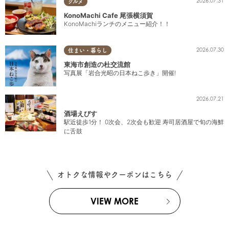
2026.07.31
グルメ
KonoMachi Cafe 尾張横須賀
KonoMachiランチのメニュー紹介！！
2026.07.30
住まい・暮らし
東海市創造の杜交流館
写真展「岩合光昭の日本ねこ歩き」開催!
2026.07.21
酒場えびす
駅近徒歩1分！ 0次会、2次会も歓迎 寿司居酒屋で旬の海鮮
に舌鼓
オトクな情報やクーポンはこちら
VIEW MORE