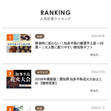
RANKING
人気記事ランキング
2026.08.08
お店
帰省時に迷わない！知多半島の厳選手土産＜20
選＞｜大人数に配りやすい個包装ギフト
東海市
,
大府市
,
知
2026.07.03
おでかけ
2026年最新版！愛知県 知多半島花火大会まと
め 【随時更新】
東海市
,
大府市
,
知
2026.07.12
お店