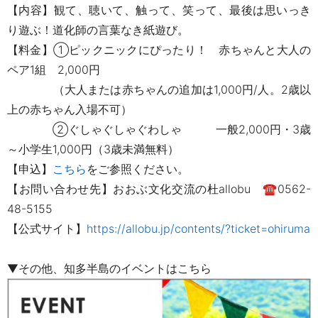
【内容】
観て、聴いて、触って、笑って、最後は思いっき
り遊ぶ！道化師の言葉なき紙遊び。
【料金】
①ピックニックにぴったり！ 赤ちゃんと大人の
ペア1組 2,000円
（大人または赤ちゃんの追加は1,000円/人。2歳以
上の赤ちゃん入場不可）
②ぐしゃぐしゃぐわしゃ 一般2,000円・3歳
～小学生1,000円（3歳未満無料）
【申込】
こちら
をご参照ください。
【お問い合わせ先】おおぶ文化交流の杜allobu
☎0562-
48-5155
【公式サイト】
https://allobu.jp/contents/?ticket=ohiruma
▼その他、知多半島のイベントはこちら