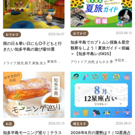
2023.08.10
おでかけ
2025.06.07
おでかけ
知多半島でカブトムシ採集＆星空
雨の日＆寒い日にも◎子どもと行
観察をしよう！夏旅ガイド＜前編
きたい知多半島の遊び場10選
＞【知多半島レポ#25】
半田市
,
武豊
東海市
,
大府市
,
知多市
,
東浦町
,
半田市
,
常滑市
,
美浜町
アウトドア
,
自然
,
まちネタ
,
季節ネタ
,
親子
,
家
ドライブ
,
観光
,
親子
,
家族
,
友人
2026.05.10
2026.08.01
お店
地元ネタ
知多半島モーニング巡り｜テラス
2026年8月の運勢は？｜12星座占