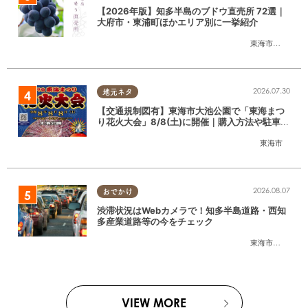
【2026年版】知多半島のブドウ直売所 72選｜
大府市・東浦町ほかエリア別に一挙紹介
東海市
,
大府市
,
東
2026.07.30
地元ネタ
【交通規制図有】東海市大池公園で「東海まつ
り花火大会」8/8(土)に開催｜購入方法や駐車場
情報は？
東海市
2026.08.07
おでかけ
渋滞状況はWebカメラで！知多半島道路・西知
多産業道路等の今をチェック
東海市
,
大府市
,
知
VIEW MORE