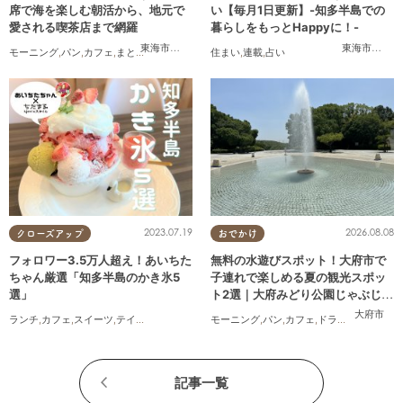
席で海を楽しむ朝活から、地元で
い【毎月1日更新】-知多半島での
愛される喫茶店まで網羅
暮らしをもっとHappyに！-
東海市
,
知多市
,
阿久比町
,
半田市
,
常滑市
,
美浜町
東海市
,
大府
モーニング
,
パン
,
カフェ
,
まとめ記事
,
コスパ抜群
住まい
,
連載
,
占い
2023.07.19
2026.08.08
クローズアップ
おでかけ
フォロワー3.5万人超え！あいちた
無料の水遊びスポット！大府市で
ちゃん厳選「知多半島のかき氷5
子連れで楽しめる夏の観光スポッ
選」
ト2選｜大府みどり公園じゃぶじゃ
ぶ池、ぱんやSUNとえふ
大府市
ランチ
,
カフェ
,
スイーツ
,
テイクアウト
モーニング
,
パン
,
カフェ
,
ドライブ
,
観光
,
行っ
記事一覧